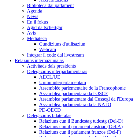
Biblioteca dal parlament
Agenda
News
En il fokus
Agid da tschertgar
Avis
Mediateca
Cundiziuns d'utilisaziun
Webcam
Integrar il code dal livestream
Relaziuns internaziunalas
Activitads dals presidents
Delegaziuns interparlamentaras
AECL/UE
Uniun interparlamentara
Assemblée parlementaire de la Francophonie
Assamblea parlamentara da l'OSCE
Assamblea parlamentara dal Cussegl da l'Europa
Assamblea parlamentara da la NATO
PD-OECD
Delegaziuns bilateralas
Relaziuns cun il Bundestag tudestg (Del-D)
Relaziuns cun il parlament austriac (Del-A)
Relaziuns cun il parlament franzos (Del-F)