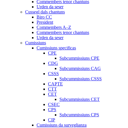
Commembers tenor chantuns
Urden da seser
Cussegl dals chantuns
Biro CC
President
Commembers A–Z
Commembers tenor chantuns
Urden da seser
Cumissiuns
Cumissiuns specificas
CPE
Subcummissiuns CPE
CDG
Subcummissiuns CAG
CSSS
Subcummissiuns CSSS
CAPTE
CTT
CET
Subcummissiuns CET
CSEC
CPS
Subcummissiuns CPS
CIP
Cumissiuns da surveglianza