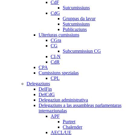
CdF
Sutcumissiuns
CdG
Gruppas da lavur
Sutcumissiuns
Publicaziuns
Ulteriuras cumissiuns
CGra
CG
Subcummissiun CG
CI-N
CdR
CPA
Cumissiuns spezialas
CPL
Delegaziuns
DelFin
DelCdG
Delegaziun administrativa
Delegaziuns a las assambleas parlamentaras
internaziunalas
APF
Purtret
Chalender
AECL/UE