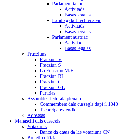
Parlament talian
Activitads
Basas legalas
Landtag da Liechtenstein
Activitads
Basas legalas
Parlament austriac
Activitads
Basas legalas
Fracziuns
Fracziun V
Fracziun S
La Fracziun M-E
Fracziun RL
Fracziun G
Fracziun GL
Partidas
Assamblea federala plenara
Commembers dals cussegls dapi il 1848
Tschertga extendida
Adressas
Manaschi dals cussegls
Votaziuns
Banca da datas da las votaziuns CN
Bulletin uffizial