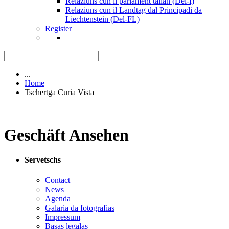
Relaziuns cun il parlament talian (Del-I)
Relaziuns cun il Landtag dal Principadi da
Liechtenstein (Del-FL)
Register
...
Home
Tschertga Curia Vista
Geschäft Ansehen
Servetschs
Contact
News
Agenda
Galaria da fotografias
Impressum
Basas legalas