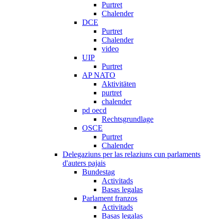
Purtret
Chalender
DCE
Purtret
Chalender
video
UIP
Purtret
AP NATO
Aktivitäten
purtret
chalender
pd oecd
Rechtsgrundlage
OSCE
Purtret
Chalender
Delegaziuns per las relaziuns cun parlaments
d'auters pajais
Bundestag
Activitads
Basas legalas
Parlament franzos
Activitads
Basas legalas