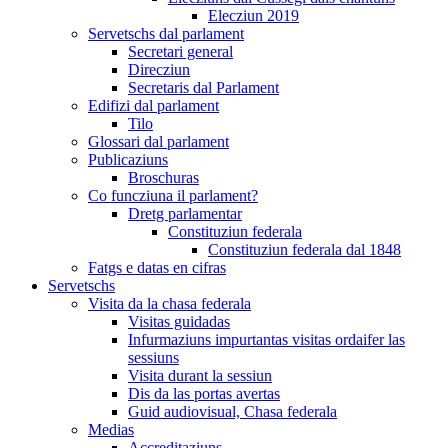
Elecziun 2019
Servetschs dal parlament
Secretari general
Direcziun
Secretaris dal Parlament
Edifizi dal parlament
Tilo
Glossari dal parlament
Publicaziuns
Broschuras
Co funcziuna il parlament?
Dretg parlamentar
Constituziun federala
Constituziun federala dal 1848
Fatgs e datas en cifras
Servetschs
Visita da la chasa federala
Visitas guidadas
Infurmaziuns impurtantas visitas ordaifer las
sessiuns
Visita durant la sessiun
Dis da las portas avertas
Guid audiovisual, Chasa federala
Medias
Accreditaziuns