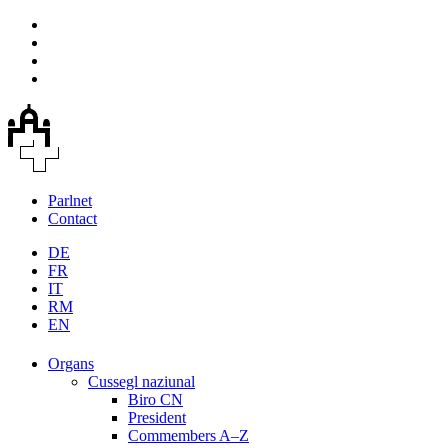
Parlnet
Contact
DE
FR
IT
RM
EN
Organs
Cussegl naziunal
Biro CN
President
Commembers A–Z