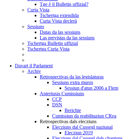
Tge è il Bulletin uffizial?
Curia Vista
Tschertga extendida
Curia Vista declerà
Sessiuns
Datas da las sessiuns
Las previstas da las sessiuns
Tschertga Bulletin uffizial
Tschertga Curia Vista
Davart il Parlament
Archiv
Retrospectivas da las legislaturas
Sessiuns extra muros
Sessiun d'atun 2006 a Flem
Anteriuras Cumissiuns
CCP
DSN
Berichte
Cumissiun da reabilitaziun CRea
Retrospectivas dals elecziuns
Elecziuns dal Cussegl naziunal
Elecziun 2019
Elecziuns dal Cussegl dals chantuns