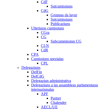
CdF
Sutcumissiuns
CdG
Gruppas da lavur
Sutcumissiuns
Publicaziuns
Ulteriuras cumissiuns
CGra
CG
Subcummissiun CG
CI-N
CdR
CPA
Cumissiuns spezialas
CPL
Delegaziuns
DelFin
DelCdG
Delegaziun administrativa
Delegaziuns a las assambleas parlamentaras
internaziunalas
APF
Purtret
Chalender
AECL/UE