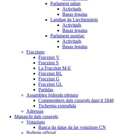
Parlament talian
Activitads
Basas legalas
Landtag da Liechtenstein
Activitads
Basas legalas
Parlament austriac
Activitads
Basas legalas
Fracziuns
Fracziun V
Fracziun S
La Fracziun M-E
Fracziun RL
Fracziun G
Fracziun GL
Partidas
Assamblea federala plenara
Commembers dals cussegls dapi il 1848
Tschertga extendida
Adressas
Manaschi dals cussegls
Votaziuns
Banca da datas da las votaziuns CN
Bulletin uffizial