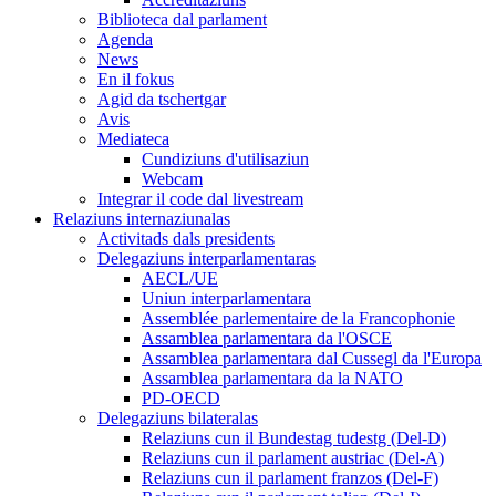
Biblioteca dal parlament
Agenda
News
En il fokus
Agid da tschertgar
Avis
Mediateca
Cundiziuns d'utilisaziun
Webcam
Integrar il code dal livestream
Relaziuns internaziunalas
Activitads dals presidents
Delegaziuns interparlamentaras
AECL/UE
Uniun interparlamentara
Assemblée parlementaire de la Francophonie
Assamblea parlamentara da l'OSCE
Assamblea parlamentara dal Cussegl da l'Europa
Assamblea parlamentara da la NATO
PD-OECD
Delegaziuns bilateralas
Relaziuns cun il Bundestag tudestg (Del-D)
Relaziuns cun il parlament austriac (Del-A)
Relaziuns cun il parlament franzos (Del-F)