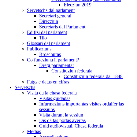
Elecziun 2019
Servetschs dal parlament
Secretari general
Direcziun
Secretaris dal Parlament
Edifizi dal parlament
Tilo
Glossari dal parlament
Publicaziuns
Broschuras
Co funcziuna il parlament?
Dretg parlamentar
Constituziun federala
Constituziun federala dal 1848
Fatgs e datas en cifras
Servetschs
Visita da la chasa federala
Visitas guidadas
Infurmaziuns impurtantas visitas ordaifer las
sessiuns
Visita durant la sessiun
Dis da las portas avertas
Guid audiovisual, Chasa federala
Medias
Accreditaziuns