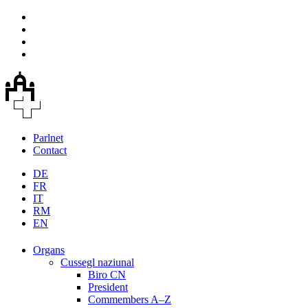
Parlnet
Contact
DE
FR
IT
RM
EN
Organs
Cussegl naziunal
Biro CN
President
Commembers A–Z