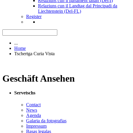
Relaziuns cun il parlament talian (Del-I)
Relaziuns cun il Landtag dal Principadi da
Liechtenstein (Del-FL)
Register
...
Home
Tschertga Curia Vista
Geschäft Ansehen
Servetschs
Contact
News
Agenda
Galaria da fotografias
Impressum
Basas legalas