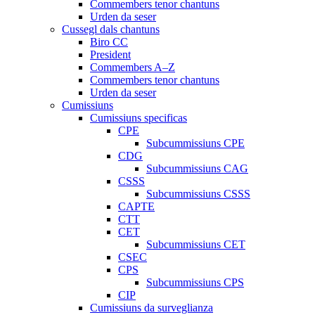
Commembers tenor chantuns
Urden da seser
Cussegl dals chantuns
Biro CC
President
Commembers A–Z
Commembers tenor chantuns
Urden da seser
Cumissiuns
Cumissiuns specificas
CPE
Subcummissiuns CPE
CDG
Subcummissiuns CAG
CSSS
Subcummissiuns CSSS
CAPTE
CTT
CET
Subcummissiuns CET
CSEC
CPS
Subcummissiuns CPS
CIP
Cumissiuns da surveglianza