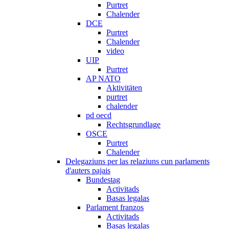
Purtret
Chalender
DCE
Purtret
Chalender
video
UIP
Purtret
AP NATO
Aktivitäten
purtret
chalender
pd oecd
Rechtsgrundlage
OSCE
Purtret
Chalender
Delegaziuns per las relaziuns cun parlaments
d'auters pajais
Bundestag
Activitads
Basas legalas
Parlament franzos
Activitads
Basas legalas