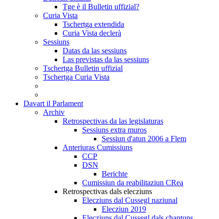
Tge è il Bulletin uffizial?
Curia Vista
Tschertga extendida
Curia Vista declerà
Sessiuns
Datas da las sessiuns
Las previstas da las sessiuns
Tschertga Bulletin uffizial
Tschertga Curia Vista
Davart il Parlament
Archiv
Retrospectivas da las legislaturas
Sessiuns extra muros
Sessiun d'atun 2006 a Flem
Anteriuras Cumissiuns
CCP
DSN
Berichte
Cumissiun da reabilitaziun CRea
Retrospectivas dals elecziuns
Elecziuns dal Cussegl naziunal
Elecziun 2019
Elecziuns dal Cussegl dals chantuns