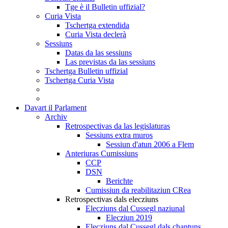
Tge è il Bulletin uffizial?
Curia Vista
Tschertga extendida
Curia Vista declerà
Sessiuns
Datas da las sessiuns
Las previstas da las sessiuns
Tschertga Bulletin uffizial
Tschertga Curia Vista
Davart il Parlament
Archiv
Retrospectivas da las legislaturas
Sessiuns extra muros
Sessiun d'atun 2006 a Flem
Anteriuras Cumissiuns
CCP
DSN
Berichte
Cumissiun da reabilitaziun CRea
Retrospectivas dals elecziuns
Elecziuns dal Cussegl naziunal
Elecziun 2019
Elecziuns dal Cussegl dals chantuns