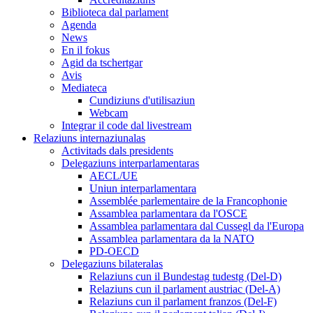
Biblioteca dal parlament
Agenda
News
En il fokus
Agid da tschertgar
Avis
Mediateca
Cundiziuns d'utilisaziun
Webcam
Integrar il code dal livestream
Relaziuns internaziunalas
Activitads dals presidents
Delegaziuns interparlamentaras
AECL/UE
Uniun interparlamentara
Assemblée parlementaire de la Francophonie
Assamblea parlamentara da l'OSCE
Assamblea parlamentara dal Cussegl da l'Europa
Assamblea parlamentara da la NATO
PD-OECD
Delegaziuns bilateralas
Relaziuns cun il Bundestag tudestg (Del-D)
Relaziuns cun il parlament austriac (Del-A)
Relaziuns cun il parlament franzos (Del-F)