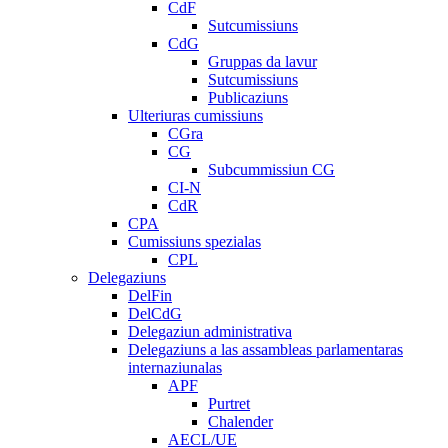
CdF
Sutcumissiuns
CdG
Gruppas da lavur
Sutcumissiuns
Publicaziuns
Ulteriuras cumissiuns
CGra
CG
Subcummissiun CG
CI-N
CdR
CPA
Cumissiuns spezialas
CPL
Delegaziuns
DelFin
DelCdG
Delegaziun administrativa
Delegaziuns a las assambleas parlamentaras
internaziunalas
APF
Purtret
Chalender
AECL/UE