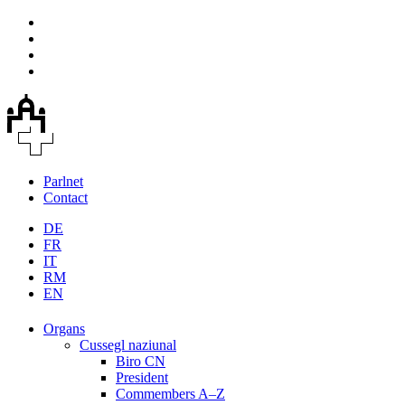
Parlnet
Contact
DE
FR
IT
RM
EN
Organs
Cussegl naziunal
Biro CN
President
Commembers A–Z