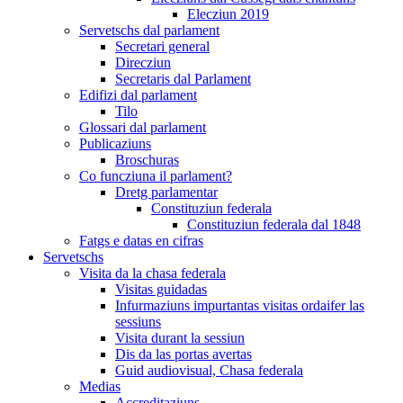
Elecziun 2019
Servetschs dal parlament
Secretari general
Direcziun
Secretaris dal Parlament
Edifizi dal parlament
Tilo
Glossari dal parlament
Publicaziuns
Broschuras
Co funcziuna il parlament?
Dretg parlamentar
Constituziun federala
Constituziun federala dal 1848
Fatgs e datas en cifras
Servetschs
Visita da la chasa federala
Visitas guidadas
Infurmaziuns impurtantas visitas ordaifer las
sessiuns
Visita durant la sessiun
Dis da las portas avertas
Guid audiovisual, Chasa federala
Medias
Accreditaziuns