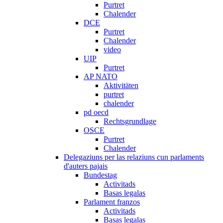
Purtret
Chalender
DCE
Purtret
Chalender
video
UIP
Purtret
AP NATO
Aktivitäten
purtret
chalender
pd oecd
Rechtsgrundlage
OSCE
Purtret
Chalender
Delegaziuns per las relaziuns cun parlaments
d'auters pajais
Bundestag
Activitads
Basas legalas
Parlament franzos
Activitads
Basas legalas