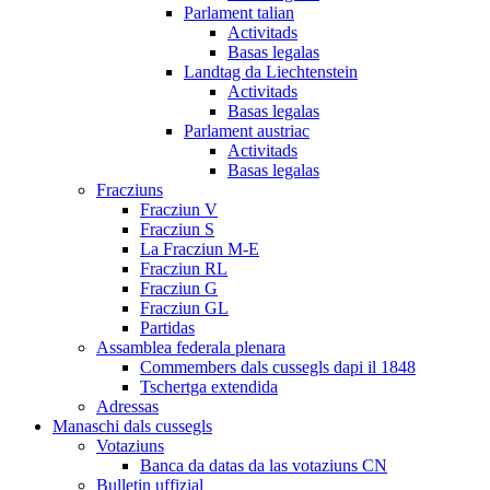
Parlament talian
Activitads
Basas legalas
Landtag da Liechtenstein
Activitads
Basas legalas
Parlament austriac
Activitads
Basas legalas
Fracziuns
Fracziun V
Fracziun S
La Fracziun M-E
Fracziun RL
Fracziun G
Fracziun GL
Partidas
Assamblea federala plenara
Commembers dals cussegls dapi il 1848
Tschertga extendida
Adressas
Manaschi dals cussegls
Votaziuns
Banca da datas da las votaziuns CN
Bulletin uffizial