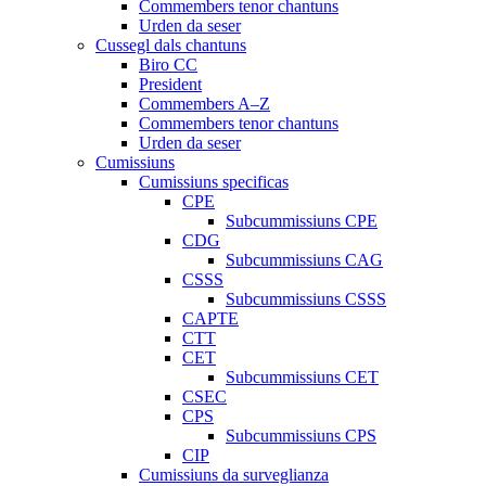
Commembers tenor chantuns
Urden da seser
Cussegl dals chantuns
Biro CC
President
Commembers A–Z
Commembers tenor chantuns
Urden da seser
Cumissiuns
Cumissiuns specificas
CPE
Subcummissiuns CPE
CDG
Subcummissiuns CAG
CSSS
Subcummissiuns CSSS
CAPTE
CTT
CET
Subcummissiuns CET
CSEC
CPS
Subcummissiuns CPS
CIP
Cumissiuns da surveglianza