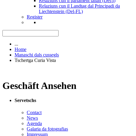
Relaziuns cun il parlament talian (Del-I)
Relaziuns cun il Landtag dal Principadi da
Liechtenstein (Del-FL)
Register
...
Home
Manaschi dals cussegls
Tschertga Curia Vista
Geschäft Ansehen
Servetschs
Contact
News
Agenda
Galaria da fotografias
Impressum