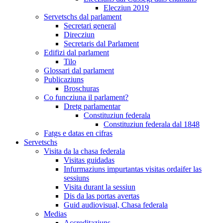
Elecziun 2019
Servetschs dal parlament
Secretari general
Direcziun
Secretaris dal Parlament
Edifizi dal parlament
Tilo
Glossari dal parlament
Publicaziuns
Broschuras
Co funcziuna il parlament?
Dretg parlamentar
Constituziun federala
Constituziun federala dal 1848
Fatgs e datas en cifras
Servetschs
Visita da la chasa federala
Visitas guidadas
Infurmaziuns impurtantas visitas ordaifer las
sessiuns
Visita durant la sessiun
Dis da las portas avertas
Guid audiovisual, Chasa federala
Medias
Accreditaziuns