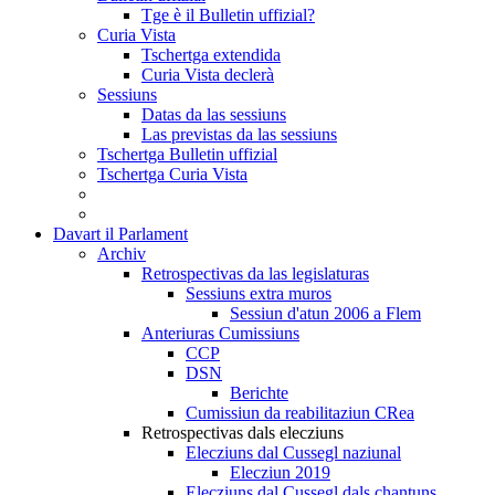
Tge è il Bulletin uffizial?
Curia Vista
Tschertga extendida
Curia Vista declerà
Sessiuns
Datas da las sessiuns
Las previstas da las sessiuns
Tschertga Bulletin uffizial
Tschertga Curia Vista
Davart il Parlament
Archiv
Retrospectivas da las legislaturas
Sessiuns extra muros
Sessiun d'atun 2006 a Flem
Anteriuras Cumissiuns
CCP
DSN
Berichte
Cumissiun da reabilitaziun CRea
Retrospectivas dals elecziuns
Elecziuns dal Cussegl naziunal
Elecziun 2019
Elecziuns dal Cussegl dals chantuns