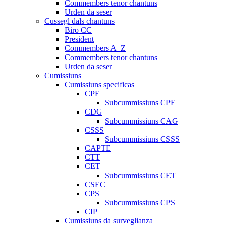
Commembers tenor chantuns
Urden da seser
Cussegl dals chantuns
Biro CC
President
Commembers A–Z
Commembers tenor chantuns
Urden da seser
Cumissiuns
Cumissiuns specificas
CPE
Subcummissiuns CPE
CDG
Subcummissiuns CAG
CSSS
Subcummissiuns CSSS
CAPTE
CTT
CET
Subcummissiuns CET
CSEC
CPS
Subcummissiuns CPS
CIP
Cumissiuns da surveglianza