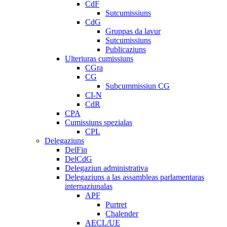
CdF
Sutcumissiuns
CdG
Gruppas da lavur
Sutcumissiuns
Publicaziuns
Ulteriuras cumissiuns
CGra
CG
Subcummissiun CG
CI-N
CdR
CPA
Cumissiuns spezialas
CPL
Delegaziuns
DelFin
DelCdG
Delegaziun administrativa
Delegaziuns a las assambleas parlamentaras
internaziunalas
APF
Purtret
Chalender
AECL/UE