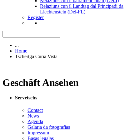
Relaziuns cun il parlament talian (Del-I)
Relaziuns cun il Landtag dal Principadi da
Liechtenstein (Del-FL)
Register
...
Home
Tschertga Curia Vista
Geschäft Ansehen
Servetschs
Contact
News
Agenda
Galaria da fotografias
Impressum
Basas legalas