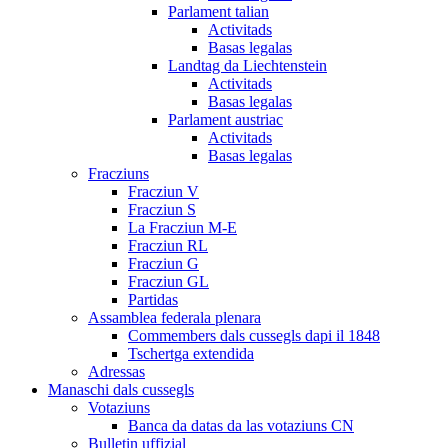
Parlament talian
Activitads
Basas legalas
Landtag da Liechtenstein
Activitads
Basas legalas
Parlament austriac
Activitads
Basas legalas
Fracziuns
Fracziun V
Fracziun S
La Fracziun M-E
Fracziun RL
Fracziun G
Fracziun GL
Partidas
Assamblea federala plenara
Commembers dals cussegls dapi il 1848
Tschertga extendida
Adressas
Manaschi dals cussegls
Votaziuns
Banca da datas da las votaziuns CN
Bulletin uffizial