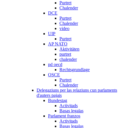
Purtret
Chalender
DCE
Purtret
Chalender
video
UIP
Purtret
AP NATO
Aktivitäten
purtret
chalender
pd oecd
Rechtsgrundlage
OSCE
Purtret
Chalender
Delegaziuns per las relaziuns cun parlaments
d'auters pajais
Bundestag
Activitads
Basas legalas
Parlament franzos
Activitads
Basas legalas