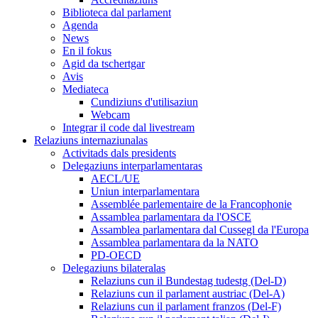
Biblioteca dal parlament
Agenda
News
En il fokus
Agid da tschertgar
Avis
Mediateca
Cundiziuns d'utilisaziun
Webcam
Integrar il code dal livestream
Relaziuns internaziunalas
Activitads dals presidents
Delegaziuns interparlamentaras
AECL/UE
Uniun interparlamentara
Assemblée parlementaire de la Francophonie
Assamblea parlamentara da l'OSCE
Assamblea parlamentara dal Cussegl da l'Europa
Assamblea parlamentara da la NATO
PD-OECD
Delegaziuns bilateralas
Relaziuns cun il Bundestag tudestg (Del-D)
Relaziuns cun il parlament austriac (Del-A)
Relaziuns cun il parlament franzos (Del-F)