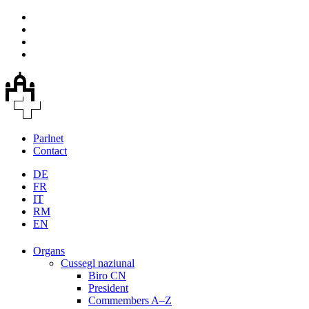
Parlnet
Contact
DE
FR
IT
RM
EN
Organs
Cussegl naziunal
Biro CN
President
Commembers A–Z