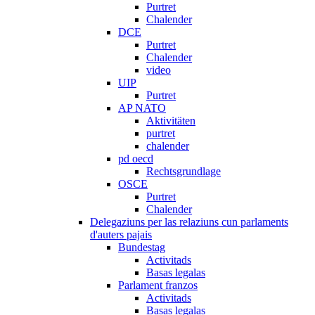
Purtret
Chalender
DCE
Purtret
Chalender
video
UIP
Purtret
AP NATO
Aktivitäten
purtret
chalender
pd oecd
Rechtsgrundlage
OSCE
Purtret
Chalender
Delegaziuns per las relaziuns cun parlaments
d'auters pajais
Bundestag
Activitads
Basas legalas
Parlament franzos
Activitads
Basas legalas