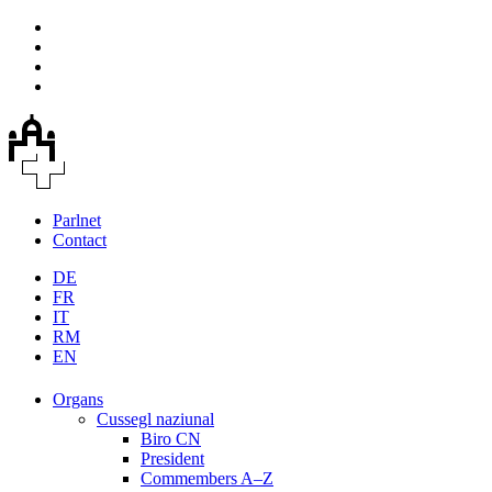
Parlnet
Contact
DE
FR
IT
RM
EN
Organs
Cussegl naziunal
Biro CN
President
Commembers A–Z