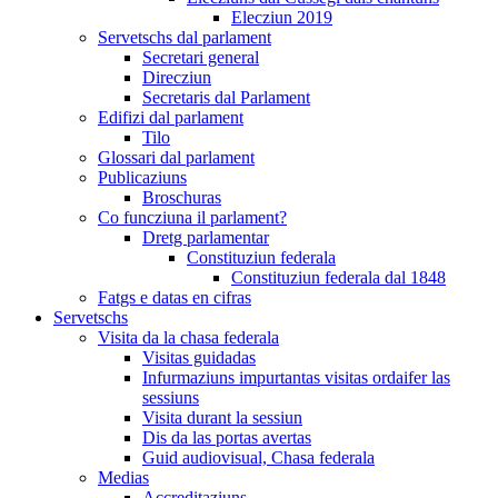
Elecziun 2019
Servetschs dal parlament
Secretari general
Direcziun
Secretaris dal Parlament
Edifizi dal parlament
Tilo
Glossari dal parlament
Publicaziuns
Broschuras
Co funcziuna il parlament?
Dretg parlamentar
Constituziun federala
Constituziun federala dal 1848
Fatgs e datas en cifras
Servetschs
Visita da la chasa federala
Visitas guidadas
Infurmaziuns impurtantas visitas ordaifer las
sessiuns
Visita durant la sessiun
Dis da las portas avertas
Guid audiovisual, Chasa federala
Medias
Accreditaziuns