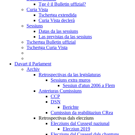
Tge è il Bulletin uffizial?
Curia Vista
Tschertga extendida
Curia Vista declerà
Sessiuns
Datas da las sessiuns
Las previstas da las sessiuns
Tschertga Bulletin uffizial
Tschertga Curia Vista
Davart il Parlament
Archiv
Retrospectivas da las legislaturas
Sessiuns extra muros
Sessiun d'atun 2006 a Flem
Anteriuras Cumissiuns
CCP
DSN
Berichte
Cumissiun da reabilitaziun CRea
Retrospectivas dals elecziuns
Elecziuns dal Cussegl naziunal
Elecziun 2019
Elecziuns dal Cussegl dals chantuns