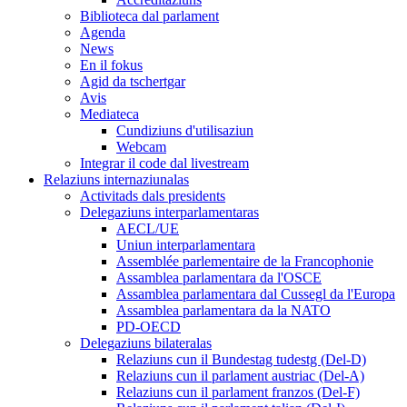
Biblioteca dal parlament
Agenda
News
En il fokus
Agid da tschertgar
Avis
Mediateca
Cundiziuns d'utilisaziun
Webcam
Integrar il code dal livestream
Relaziuns internaziunalas
Activitads dals presidents
Delegaziuns interparlamentaras
AECL/UE
Uniun interparlamentara
Assemblée parlementaire de la Francophonie
Assamblea parlamentara da l'OSCE
Assamblea parlamentara dal Cussegl da l'Europa
Assamblea parlamentara da la NATO
PD-OECD
Delegaziuns bilateralas
Relaziuns cun il Bundestag tudestg (Del-D)
Relaziuns cun il parlament austriac (Del-A)
Relaziuns cun il parlament franzos (Del-F)