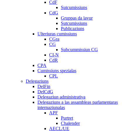
CdF
Sutcumissiuns
CdG
Gruppas da lavur
Sutcumissiuns
Publicaziuns
Ulteriuras cumissiuns
CGra
CG
Subcummissiun CG
CI-N
CdR
CPA
Cumissiuns spezialas
CPL
Delegaziuns
DelFin
DelCdG
Delegaziun administrativa
Delegaziuns a las assambleas parlamentaras
internaziunalas
APF
Purtret
Chalender
AECL/UE