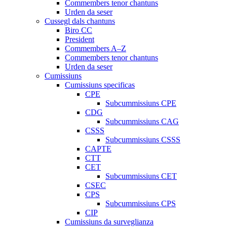
Commembers tenor chantuns
Urden da seser
Cussegl dals chantuns
Biro CC
President
Commembers A–Z
Commembers tenor chantuns
Urden da seser
Cumissiuns
Cumissiuns specificas
CPE
Subcummissiuns CPE
CDG
Subcummissiuns CAG
CSSS
Subcummissiuns CSSS
CAPTE
CTT
CET
Subcummissiuns CET
CSEC
CPS
Subcummissiuns CPS
CIP
Cumissiuns da surveglianza