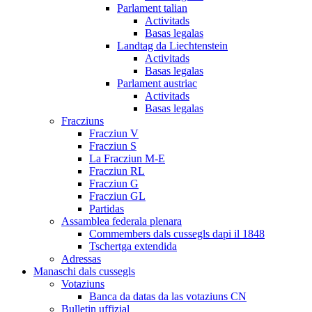
Parlament talian
Activitads
Basas legalas
Landtag da Liechtenstein
Activitads
Basas legalas
Parlament austriac
Activitads
Basas legalas
Fracziuns
Fracziun V
Fracziun S
La Fracziun M-E
Fracziun RL
Fracziun G
Fracziun GL
Partidas
Assamblea federala plenara
Commembers dals cussegls dapi il 1848
Tschertga extendida
Adressas
Manaschi dals cussegls
Votaziuns
Banca da datas da las votaziuns CN
Bulletin uffizial