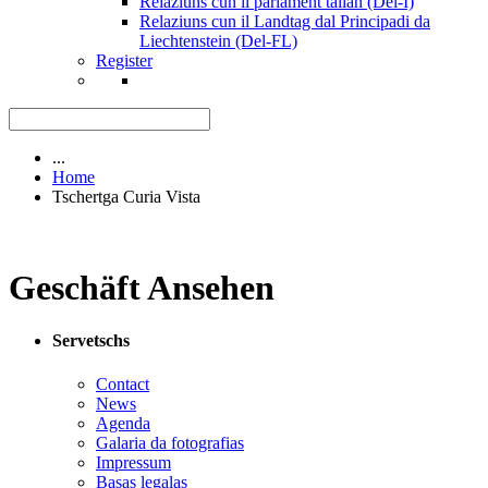
Relaziuns cun il parlament talian (Del-I)
Relaziuns cun il Landtag dal Principadi da
Liechtenstein (Del-FL)
Register
...
Home
Tschertga Curia Vista
Geschäft Ansehen
Servetschs
Contact
News
Agenda
Galaria da fotografias
Impressum
Basas legalas