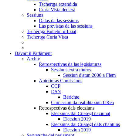
Tschertga extendida
Curia Vista declerà
Sessiuns
Datas da las sessiuns
Las previstas da las sessiuns
Tschertga Bulletin uffizial
Tschertga Curia Vista
Davart il Parlament
Archiv
Retrospectivas da las legislaturas
Sessiuns extra muros
Sessiun d'atun 2006 a Flem
Anteriuras Cumissiuns
CCP
DSN
Berichte
Cumissiun da reabilitaziun CRea
Retrospectivas dals elecziuns
Elecziuns dal Cussegl naziunal
Elecziun 2019
Elecziuns dal Cussegl dals chantuns
Elecziun 2019
Servetschs dal parlament