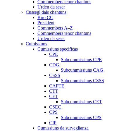
Commembers tenor chantuns
Urden da seser
Cussegl dals chantuns
Biro CC
President
Commembers A–Z
Commembers tenor chantuns
Urden da seser
Cumissiuns
Cumissiuns specificas
CPE
Subcummissiuns CPE
CDG
Subcummissiuns CAG
CSSS
Subcummissiuns CSSS
CAPTE
CTT
CET
Subcummissiuns CET
CSEC
CPS
Subcummissiuns CPS
CIP
Cumissiuns da surveglianza