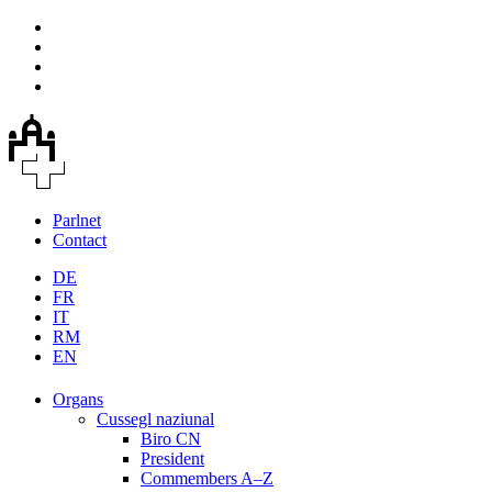
Parlnet
Contact
DE
FR
IT
RM
EN
Organs
Cussegl naziunal
Biro CN
President
Commembers A–Z