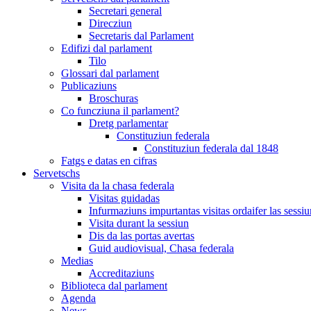
Secretari general
Direcziun
Secretaris dal Parlament
Edifizi dal parlament
Tilo
Glossari dal parlament
Publicaziuns
Broschuras
Co funcziuna il parlament?
Dretg parlamentar
Constituziun federala
Constituziun federala dal 1848
Fatgs e datas en cifras
Servetschs
Visita da la chasa federala
Visitas guidadas
Infurmaziuns impurtantas visitas ordaifer las sessiu
Visita durant la sessiun
Dis da las portas avertas
Guid audiovisual, Chasa federala
Medias
Accreditaziuns
Biblioteca dal parlament
Agenda
News