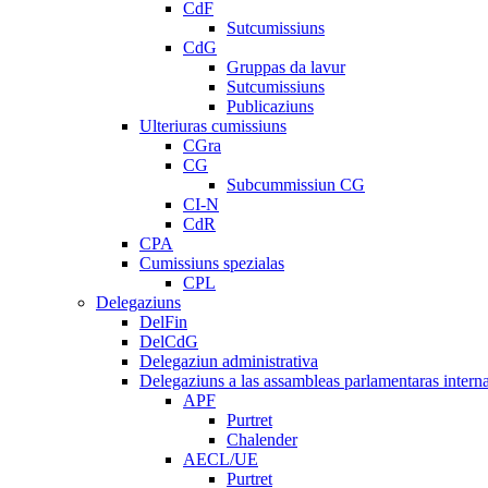
CdF
Sutcumissiuns
CdG
Gruppas da lavur
Sutcumissiuns
Publicaziuns
Ulteriuras cumissiuns
CGra
CG
Subcummissiun CG
CI-N
CdR
CPA
Cumissiuns spezialas
CPL
Delegaziuns
DelFin
DelCdG
Delegaziun administrativa
Delegaziuns a las assambleas parlamentaras intern
APF
Purtret
Chalender
AECL/UE
Purtret