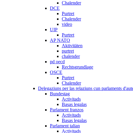
Chalender
DCE
Purtret
Chalender
video
UIP
Purtret
AP NATO
Aktivitäten
purtret
chalender
pd oecd
Rechtsgrundlage
OSCE
Purtret
Chalender
Delegaziuns per las relaziuns cun parlaments d'aute
Bundestag
Activitads
Basas legalas
Parlament franzos
Activitads
Basas legalas
Parlament talian
Activitads