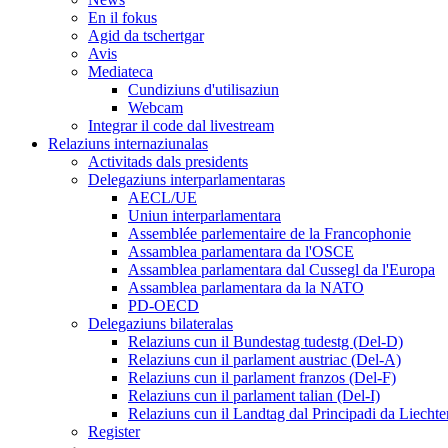
En il fokus
Agid da tschertgar
Avis
Mediateca
Cundiziuns d'utilisaziun
Webcam
Integrar il code dal livestream
Relaziuns internaziunalas
Activitads dals presidents
Delegaziuns interparlamentaras
AECL/UE
Uniun interparlamentara
Assemblée parlementaire de la Francophonie
Assamblea parlamentara da l'OSCE
Assamblea parlamentara dal Cussegl da l'Europa
Assamblea parlamentara da la NATO
PD-OECD
Delegaziuns bilateralas
Relaziuns cun il Bundestag tudestg (Del-D)
Relaziuns cun il parlament austriac (Del-A)
Relaziuns cun il parlament franzos (Del-F)
Relaziuns cun il parlament talian (Del-I)
Relaziuns cun il Landtag dal Principadi da Liechte
Register