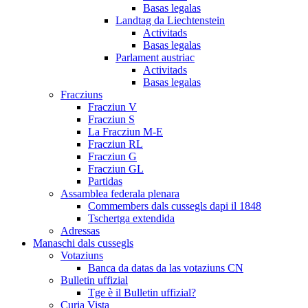
Basas legalas
Landtag da Liechtenstein
Activitads
Basas legalas
Parlament austriac
Activitads
Basas legalas
Fracziuns
Fracziun V
Fracziun S
La Fracziun M-E
Fracziun RL
Fracziun G
Fracziun GL
Partidas
Assamblea federala plenara
Commembers dals cussegls dapi il 1848
Tschertga extendida
Adressas
Manaschi dals cussegls
Votaziuns
Banca da datas da las votaziuns CN
Bulletin uffizial
Tge è il Bulletin uffizial?
Curia Vista