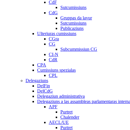
CdF
Sutcumissiuns
CdG
Gruppas da lavur
Sutcumissiuns
Publicaziuns
Ulteriuras cumissiuns
CGra
CG
Subcummissiun CG
CI-N
CdR
CPA
Cumissiuns spezialas
CPL
Delegaziuns
DelFin
DelCdG
Delegaziun administrativa
Delegaziuns a las assambleas parlamentaras intern
APF
Purtret
Chalender
AECL/UE
Purtret