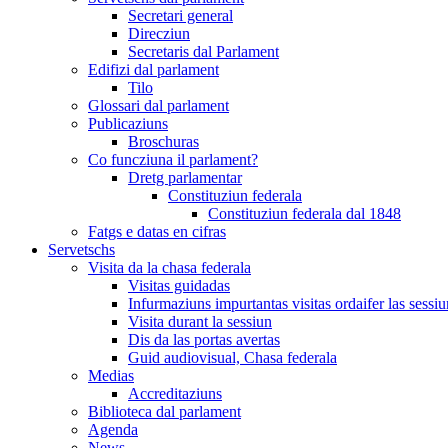
Secretari general
Direcziun
Secretaris dal Parlament
Edifizi dal parlament
Tilo
Glossari dal parlament
Publicaziuns
Broschuras
Co funcziuna il parlament?
Dretg parlamentar
Constituziun federala
Constituziun federala dal 1848
Fatgs e datas en cifras
Servetschs
Visita da la chasa federala
Visitas guidadas
Infurmaziuns impurtantas visitas ordaifer las sessiu
Visita durant la sessiun
Dis da las portas avertas
Guid audiovisual, Chasa federala
Medias
Accreditaziuns
Biblioteca dal parlament
Agenda
News