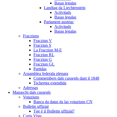
Basas legalas
Landtag da Liechtenstein
Activitads
Basas legalas
Parlament austriac
Activitads
Basas legalas
Fracziuns
Fracziun V
Fracziun S
La Fracziun M-E
Fracziun RL
Fracziun G
Fracziun GL
Partidas
Assamblea federala plenara
Commembers dals cussegls dapi il 1848
Tschertga extendida
Adressas
Manaschi dals cussegls
Votaziuns
Banca da datas da las votaziuns CN
Bulletin uffizial
Tge è il Bulletin uffizial?
Curia Vista