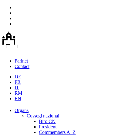
Parlnet
Contact
DE
FR
IT
RM
EN
Organs
Cussegl naziunal
Biro CN
President
Commembers A–Z