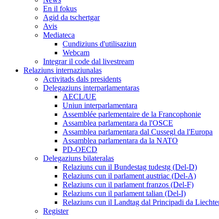
En il fokus
Agid da tschertgar
Avis
Mediateca
Cundiziuns d'utilisaziun
Webcam
Integrar il code dal livestream
Relaziuns internaziunalas
Activitads dals presidents
Delegaziuns interparlamentaras
AECL/UE
Uniun interparlamentara
Assemblée parlementaire de la Francophonie
Assamblea parlamentara da l'OSCE
Assamblea parlamentara dal Cussegl da l'Europa
Assamblea parlamentara da la NATO
PD-OECD
Delegaziuns bilateralas
Relaziuns cun il Bundestag tudestg (Del-D)
Relaziuns cun il parlament austriac (Del-A)
Relaziuns cun il parlament franzos (Del-F)
Relaziuns cun il parlament talian (Del-I)
Relaziuns cun il Landtag dal Principadi da Liechte
Register