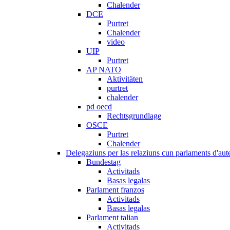
Chalender
DCE
Purtret
Chalender
video
UIP
Purtret
AP NATO
Aktivitäten
purtret
chalender
pd oecd
Rechtsgrundlage
OSCE
Purtret
Chalender
Delegaziuns per las relaziuns cun parlaments d'aute
Bundestag
Activitads
Basas legalas
Parlament franzos
Activitads
Basas legalas
Parlament talian
Activitads