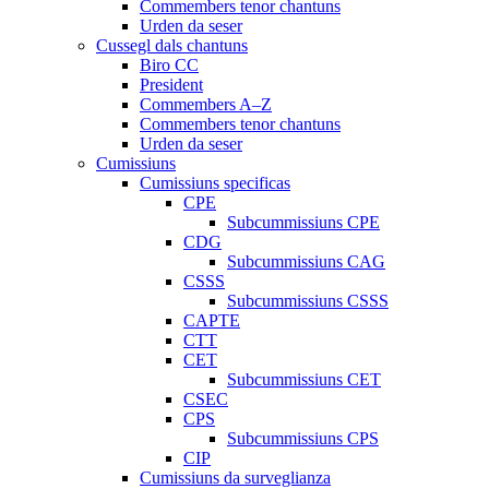
Commembers tenor chantuns
Urden da seser
Cussegl dals chantuns
Biro CC
President
Commembers A–Z
Commembers tenor chantuns
Urden da seser
Cumissiuns
Cumissiuns specificas
CPE
Subcummissiuns CPE
CDG
Subcummissiuns CAG
CSSS
Subcummissiuns CSSS
CAPTE
CTT
CET
Subcummissiuns CET
CSEC
CPS
Subcummissiuns CPS
CIP
Cumissiuns da surveglianza