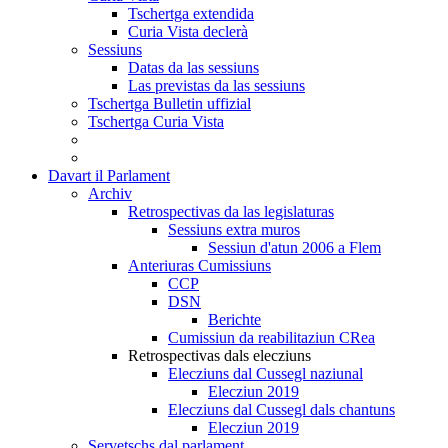
Tschertga extendida
Curia Vista declerà
Sessiuns
Datas da las sessiuns
Las previstas da las sessiuns
Tschertga Bulletin uffizial
Tschertga Curia Vista
Davart il Parlament
Archiv
Retrospectivas da las legislaturas
Sessiuns extra muros
Sessiun d'atun 2006 a Flem
Anteriuras Cumissiuns
CCP
DSN
Berichte
Cumissiun da reabilitaziun CRea
Retrospectivas dals elecziuns
Elecziuns dal Cussegl naziunal
Elecziun 2019
Elecziuns dal Cussegl dals chantuns
Elecziun 2019
Servetschs dal parlament