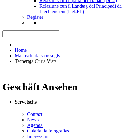
Relaziuns cun il parlament talian (Del-I)
Relaziuns cun il Landtag dal Principadi da
Liechtenstein (Del-FL)
Register
...
Home
Manaschi dals cussegls
Tschertga Curia Vista
Geschäft Ansehen
Servetschs
Contact
News
Agenda
Galaria da fotografias
Impressum