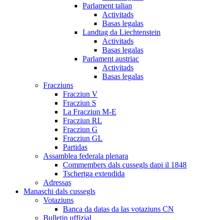
Parlament talian
Activitads
Basas legalas
Landtag da Liechtenstein
Activitads
Basas legalas
Parlament austriac
Activitads
Basas legalas
Fracziuns
Fracziun V
Fracziun S
La Fracziun M-E
Fracziun RL
Fracziun G
Fracziun GL
Partidas
Assamblea federala plenara
Commembers dals cussegls dapi il 1848
Tschertga extendida
Adressas
Manaschi dals cussegls
Votaziuns
Banca da datas da las votaziuns CN
Bulletin uffizial