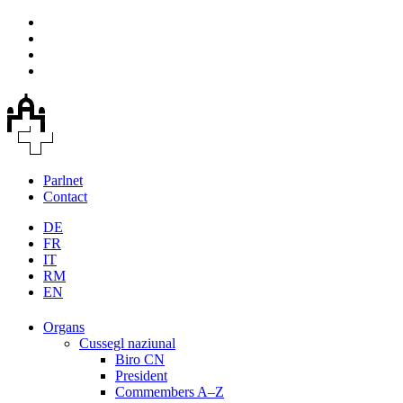
Parlnet
Contact
DE
FR
IT
RM
EN
Organs
Cussegl naziunal
Biro CN
President
Commembers A–Z