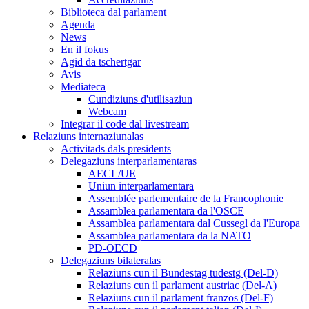
Biblioteca dal parlament
Agenda
News
En il fokus
Agid da tschertgar
Avis
Mediateca
Cundiziuns d'utilisaziun
Webcam
Integrar il code dal livestream
Relaziuns internaziunalas
Activitads dals presidents
Delegaziuns interparlamentaras
AECL/UE
Uniun interparlamentara
Assemblée parlementaire de la Francophonie
Assamblea parlamentara da l'OSCE
Assamblea parlamentara dal Cussegl da l'Europa
Assamblea parlamentara da la NATO
PD-OECD
Delegaziuns bilateralas
Relaziuns cun il Bundestag tudestg (Del-D)
Relaziuns cun il parlament austriac (Del-A)
Relaziuns cun il parlament franzos (Del-F)