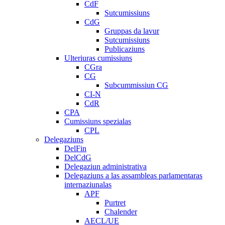
CdF
Sutcumissiuns
CdG
Gruppas da lavur
Sutcumissiuns
Publicaziuns
Ulteriuras cumissiuns
CGra
CG
Subcummissiun CG
CI-N
CdR
CPA
Cumissiuns spezialas
CPL
Delegaziuns
DelFin
DelCdG
Delegaziun administrativa
Delegaziuns a las assambleas parlamentaras
internaziunalas
APF
Purtret
Chalender
AECL/UE