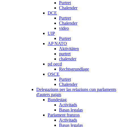
Purtret
Chalender
DCE
Purtret
Chalender
video
UIP
Purtret
AP NATO
Aktivitäten
purtret
chalender
pd oecd
Rechtsgrundlage
OSCE
Purtret
Chalender
Delegaziuns per las relaziuns cun parlaments
d'auters pajais
Bundestag
Activitads
Basas legalas
Parlament franzos
Activitads
Basas legalas