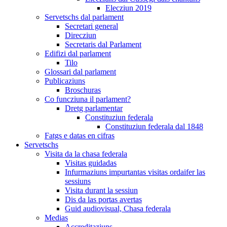
Elecziun 2019
Servetschs dal parlament
Secretari general
Direcziun
Secretaris dal Parlament
Edifizi dal parlament
Tilo
Glossari dal parlament
Publicaziuns
Broschuras
Co funcziuna il parlament?
Dretg parlamentar
Constituziun federala
Constituziun federala dal 1848
Fatgs e datas en cifras
Servetschs
Visita da la chasa federala
Visitas guidadas
Infurmaziuns impurtantas visitas ordaifer las
sessiuns
Visita durant la sessiun
Dis da las portas avertas
Guid audiovisual, Chasa federala
Medias
Accreditaziuns