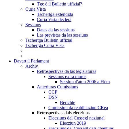
Tge è il Bulletin uffizial?
Curia Vista
Tschertga extendida
Curia Vista declerà
Sessiuns
Datas da las sessiuns
Las previstas da las sessiuns
Tschertga Bulletin uffizial
Tschertga Curia Vista
Davart il Parlament
Archiv
Retrospectivas da las legislaturas
Sessiuns extra muros
Sessiun d'atun 2006 a Flem
Anteriuras Cumissiuns
CCP
DSN
Berichte
Cumissiun da reabilitaziun CRea
Retrospectivas dals elecziuns
Elecziuns dal Cussegl naziunal
Elecziun 2019
Elecziuns dal Cussegl dals chantuns