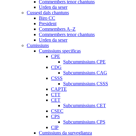
Commembers tenor chantuns
Urden da seser
Cussegl dals chantuns
Biro CC
President
Commembers A–Z
Commembers tenor chantuns
Urden da seser
Cumissiuns
Cumissiuns specificas
CPE
Subcummissiuns CPE
CDG
Subcummissiuns CAG
CSSS
Subcummissiuns CSSS
CAPTE
CTT
CET
Subcummissiuns CET
CSEC
CPS
Subcummissiuns CPS
CIP
Cumissiuns da surveglianza