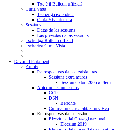
Tge è il Bulletin uffizial?
Curia Vista
Tschertga extendida
Curia Vista declerà
Sessiuns
Datas da las sessiuns
Las previstas da las sessiuns
Tschertga Bulletin uffizial
Tschertga Curia Vista
Davart il Parlament
Archiv
Retrospectivas da las legislaturas
Sessiuns extra muros
Sessiun d'atun 2006 a Flem
Anteriuras Cumissiuns
CCP
DSN
Berichte
Cumissiun da reabilitaziun CRea
Retrospectivas dals elecziuns
Elecziuns dal Cussegl naziunal
Elecziun 2019
Elecziuns dal Cussegl dals chantuns