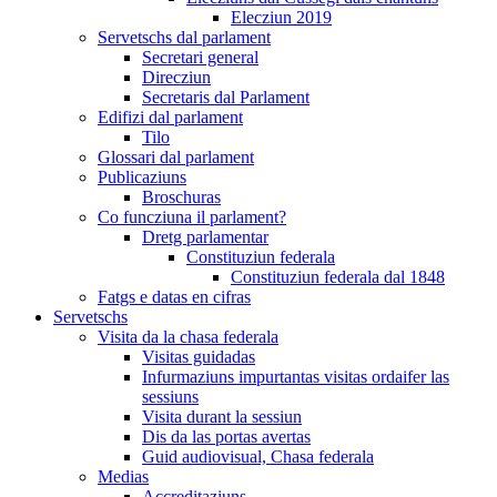
Elecziun 2019
Servetschs dal parlament
Secretari general
Direcziun
Secretaris dal Parlament
Edifizi dal parlament
Tilo
Glossari dal parlament
Publicaziuns
Broschuras
Co funcziuna il parlament?
Dretg parlamentar
Constituziun federala
Constituziun federala dal 1848
Fatgs e datas en cifras
Servetschs
Visita da la chasa federala
Visitas guidadas
Infurmaziuns impurtantas visitas ordaifer las
sessiuns
Visita durant la sessiun
Dis da las portas avertas
Guid audiovisual, Chasa federala
Medias
Accreditaziuns