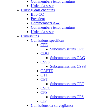
Commembers tenor chantuns
Urden da seser
Cussegl dals chantuns
Biro CC
President
Commembers A–Z
Commembers tenor chantuns
Urden da seser
Cumissiuns
Cumissiuns specificas
CPE
Subcummissiuns CPE
CDG
Subcummissiuns CAG
CSSS
Subcummissiuns CSSS
CAPTE
CTT
CET
Subcummissiuns CET
CSEC
CPS
Subcummissiuns CPS
CIP
Cumissiuns da surveglianza