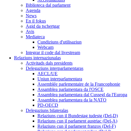
Biblioteca dal parlament
Agenda
News
En il fokus
Agid da tschertgar
Avis
Mediateca
Cundiziuns d'utilisaziun
Webcam
Integrar il code dal livestream
Relaziuns internaziunalas
Activitads dals presidents
Delegaziuns interparlamentaras
AECL/UE
Uniun interparlamentara
Assemblée parlementaire de la Francophonie
Assamblea parlamentara da l'OSCE
Assamblea parlamentara dal Cussegl da l'Europa
Assamblea parlamentara da la NATO
PD-OECD
Delegaziuns bilateralas
Relaziuns cun il Bundestag tudestg (Del-D)
Relaziuns cun il parlament austriac (Del-A)
Relaziuns cun il parlament franzos (Del-F)