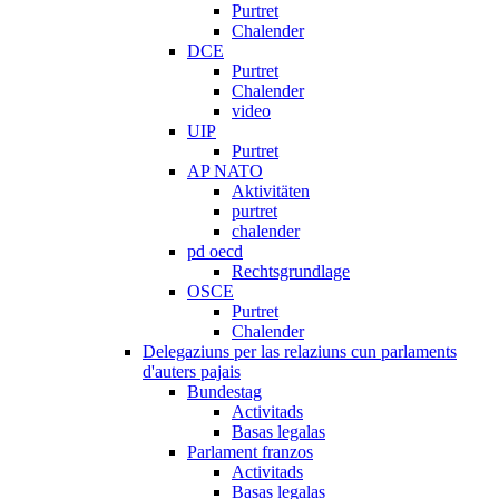
Purtret
Chalender
DCE
Purtret
Chalender
video
UIP
Purtret
AP NATO
Aktivitäten
purtret
chalender
pd oecd
Rechtsgrundlage
OSCE
Purtret
Chalender
Delegaziuns per las relaziuns cun parlaments
d'auters pajais
Bundestag
Activitads
Basas legalas
Parlament franzos
Activitads
Basas legalas