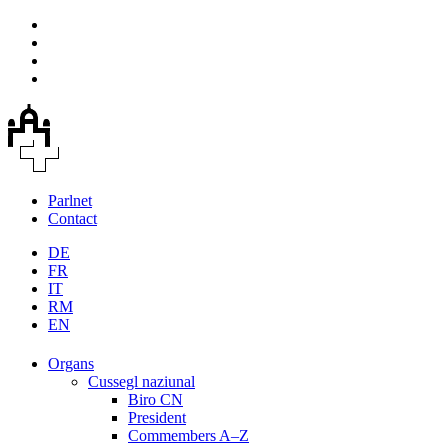
Parlnet
Contact
DE
FR
IT
RM
EN
Organs
Cussegl naziunal
Biro CN
President
Commembers A–Z