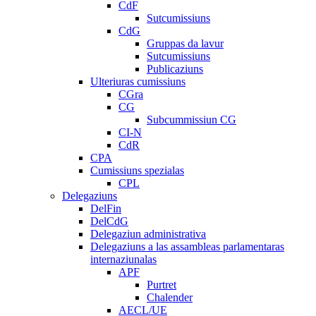
CdF
Sutcumissiuns
CdG
Gruppas da lavur
Sutcumissiuns
Publicaziuns
Ulteriuras cumissiuns
CGra
CG
Subcummissiun CG
CI-N
CdR
CPA
Cumissiuns spezialas
CPL
Delegaziuns
DelFin
DelCdG
Delegaziun administrativa
Delegaziuns a las assambleas parlamentaras
internaziunalas
APF
Purtret
Chalender
AECL/UE