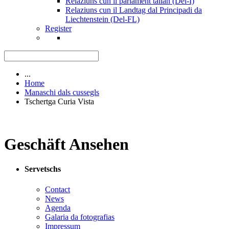
Relaziuns cun il parlament talian (Del-I)
Relaziuns cun il Landtag dal Principadi da
Liechtenstein (Del-FL)
Register
...
Home
Manaschi dals cussegls
Tschertga Curia Vista
Geschäft Ansehen
Servetschs
Contact
News
Agenda
Galaria da fotografias
Impressum