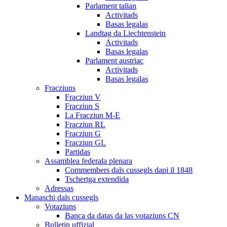
Parlament talian
Activitads
Basas legalas
Landtag da Liechtenstein
Activitads
Basas legalas
Parlament austriac
Activitads
Basas legalas
Fracziuns
Fracziun V
Fracziun S
La Fracziun M-E
Fracziun RL
Fracziun G
Fracziun GL
Partidas
Assamblea federala plenara
Commembers dals cussegls dapi il 1848
Tschertga extendida
Adressas
Manaschi dals cussegls
Votaziuns
Banca da datas da las votaziuns CN
Bulletin uffizial