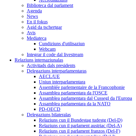
Biblioteca dal parlament
Agenda
News
En il fokus
Agid da tschertgar
Avis
Mediateca
Cundiziuns d'utilisaziun
Webcam
Integrar il code dal livestream
Relaziuns internaziunalas
Activitads dals presidents
Delegaziuns interparlamentaras
AECL/UE
Uniun interparlamentara
Assemblée parlementaire de la Francophonie
Assamblea parlamentara da l'OSCE
Assamblea parlamentara dal Cussegl da l'Europa
Assamblea parlamentara da la NATO
PD-OECD
Delegaziuns bilateralas
Relaziuns cun il Bundestag tudestg (Del-D)
Relaziuns cun il parlament austriac (Del-A)
Relaziuns cun il parlament franzos (Del-F)