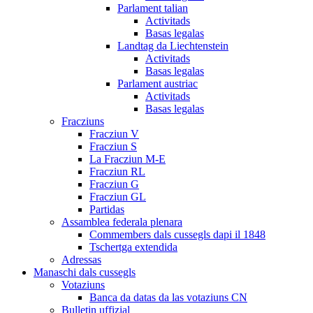
Parlament talian
Activitads
Basas legalas
Landtag da Liechtenstein
Activitads
Basas legalas
Parlament austriac
Activitads
Basas legalas
Fracziuns
Fracziun V
Fracziun S
La Fracziun M-E
Fracziun RL
Fracziun G
Fracziun GL
Partidas
Assamblea federala plenara
Commembers dals cussegls dapi il 1848
Tschertga extendida
Adressas
Manaschi dals cussegls
Votaziuns
Banca da datas da las votaziuns CN
Bulletin uffizial