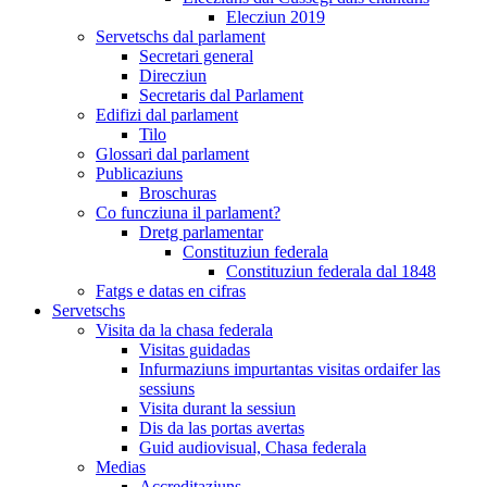
Elecziun 2019
Servetschs dal parlament
Secretari general
Direcziun
Secretaris dal Parlament
Edifizi dal parlament
Tilo
Glossari dal parlament
Publicaziuns
Broschuras
Co funcziuna il parlament?
Dretg parlamentar
Constituziun federala
Constituziun federala dal 1848
Fatgs e datas en cifras
Servetschs
Visita da la chasa federala
Visitas guidadas
Infurmaziuns impurtantas visitas ordaifer las
sessiuns
Visita durant la sessiun
Dis da las portas avertas
Guid audiovisual, Chasa federala
Medias
Accreditaziuns