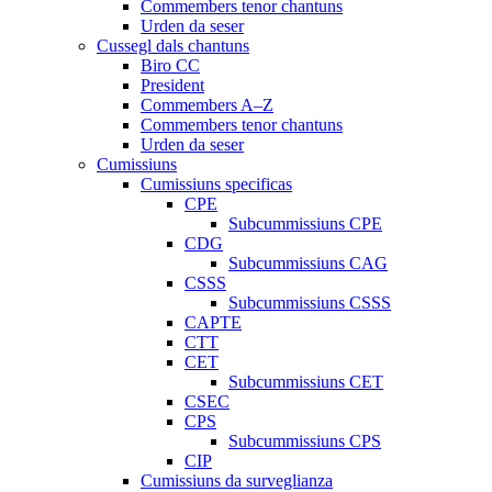
Commembers tenor chantuns
Urden da seser
Cussegl dals chantuns
Biro CC
President
Commembers A–Z
Commembers tenor chantuns
Urden da seser
Cumissiuns
Cumissiuns specificas
CPE
Subcummissiuns CPE
CDG
Subcummissiuns CAG
CSSS
Subcummissiuns CSSS
CAPTE
CTT
CET
Subcummissiuns CET
CSEC
CPS
Subcummissiuns CPS
CIP
Cumissiuns da surveglianza