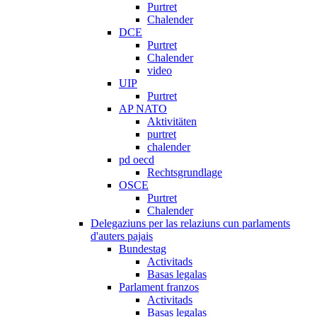
Purtret
Chalender
DCE
Purtret
Chalender
video
UIP
Purtret
AP NATO
Aktivitäten
purtret
chalender
pd oecd
Rechtsgrundlage
OSCE
Purtret
Chalender
Delegaziuns per las relaziuns cun parlaments
d'auters pajais
Bundestag
Activitads
Basas legalas
Parlament franzos
Activitads
Basas legalas