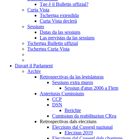
Tge è il Bulletin uffizial?
Curia Vista
Tschertga extendida
Curia Vista declerà
Sessiuns
Datas da las sessiuns
Las previstas da las sessiuns
Tschertga Bulletin uffizial
Tschertga Curia Vista
Davart il Parlament
Archiv
Retrospectivas da las legislaturas
Sessiuns extra muros
Sessiun d'atun 2006 a Flem
Anteriuras Cumissiuns
CCP
DSN
Berichte
Cumissiun da reabilitaziun CRea
Retrospectivas dals elecziuns
Elecziuns dal Cussegl naziunal
Elecziun 2019
Elecziuns dal Cussegl dals chantuns