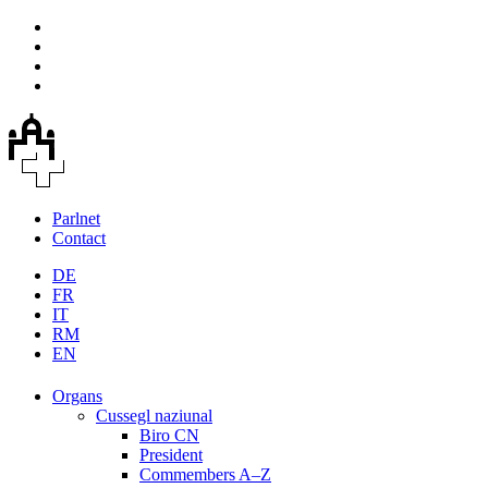
Parlnet
Contact
DE
FR
IT
RM
EN
Organs
Cussegl naziunal
Biro CN
President
Commembers A–Z