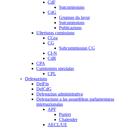
CdF
Sutcumissiuns
CdG
Gruppas da lavur
Sutcumissiuns
Publicaziuns
Ulteriuras cumissiuns
CGra
CG
Subcummissiun CG
CI-N
CdR
CPA
Cumissiuns spezialas
CPL
Delegaziuns
DelFin
DelCdG
Delegaziun administrativa
Delegaziuns a las assambleas parlamentaras
internaziunalas
APF
Purtret
Chalender
AECL/UE