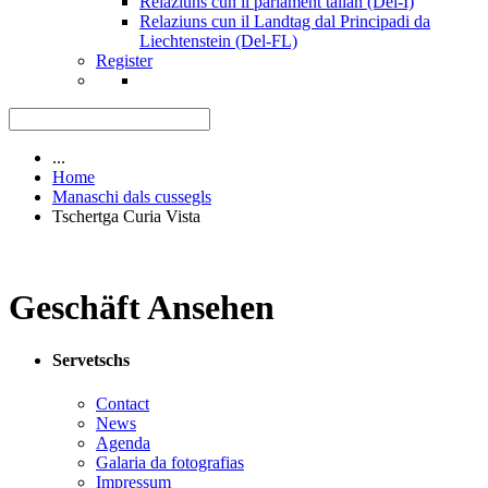
Relaziuns cun il parlament talian (Del-I)
Relaziuns cun il Landtag dal Principadi da
Liechtenstein (Del-FL)
Register
...
Home
Manaschi dals cussegls
Tschertga Curia Vista
Geschäft Ansehen
Servetschs
Contact
News
Agenda
Galaria da fotografias
Impressum