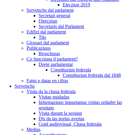
Elecziun 2019
Servetschs dal parlament
Secretari general
Direcziun
Secretaris dal Parlament
Edifizi dal parlament
Tilo
Glossari dal parlament
Publicaziuns
Broschuras
Co funcziuna il parlament?
Dretg parlamentar
Constituziun federala
Constituziun federala dal 1848
Fatgs e datas en cifras
Servetschs
Visita da la chasa federala
Visitas guidadas
Infurmaziuns impurtantas visitas ordaifer las
sessiuns
Visita durant la sessiun
Dis da las portas avertas
Guid audiovisual, Chasa federala
Medias
Accreditaziuns