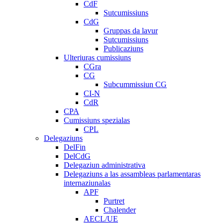
CdF
Sutcumissiuns
CdG
Gruppas da lavur
Sutcumissiuns
Publicaziuns
Ulteriuras cumissiuns
CGra
CG
Subcummissiun CG
CI-N
CdR
CPA
Cumissiuns spezialas
CPL
Delegaziuns
DelFin
DelCdG
Delegaziun administrativa
Delegaziuns a las assambleas parlamentaras
internaziunalas
APF
Purtret
Chalender
AECL/UE