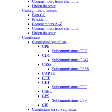
Commembers tenor chantuns
Urden da seser
Cussegl dals chantuns
Biro CC
President
Commembers A–Z
Commembers tenor chantuns
Urden da seser
Cumissiuns
Cumissiuns specificas
CPE
Subcummissiuns CPE
CDG
Subcummissiuns CAG
CSSS
Subcummissiuns CSSS
CAPTE
CTT
CET
Subcummissiuns CET
CSEC
CPS
Subcummissiuns CPS
CIP
Cumissiuns da surveglianza