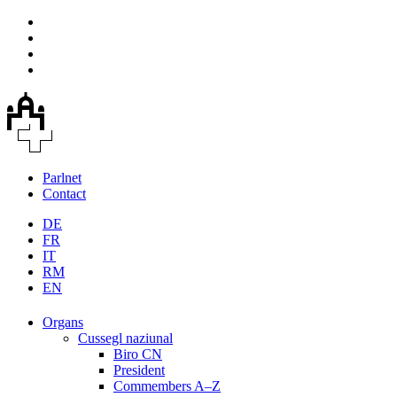
Parlnet
Contact
DE
FR
IT
RM
EN
Organs
Cussegl naziunal
Biro CN
President
Commembers A–Z