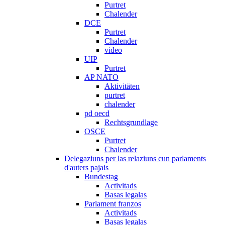
Purtret
Chalender
DCE
Purtret
Chalender
video
UIP
Purtret
AP NATO
Aktivitäten
purtret
chalender
pd oecd
Rechtsgrundlage
OSCE
Purtret
Chalender
Delegaziuns per las relaziuns cun parlaments
d'auters pajais
Bundestag
Activitads
Basas legalas
Parlament franzos
Activitads
Basas legalas