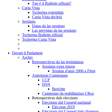
Tge è il Bulletin uffizial?
Curia Vista
Tschertga extendida
Curia Vista declerà
Sessiuns
Datas da las sessiuns
Las previstas da las sessiuns
Tschertga Bulletin uffizial
Tschertga Curia Vista
Davart il Parlament
Archiv
Retrospectivas da las legislaturas
Sessiuns extra muros
Sessiun d'atun 2006 a Flem
Anteriuras Cumissiuns
CCP
DSN
Berichte
Cumissiun da reabilitaziun CRea
Retrospectivas dals elecziuns
Elecziuns dal Cussegl naziunal
Elecziun 2019
Elecziuns dal Cussegl dals chantuns