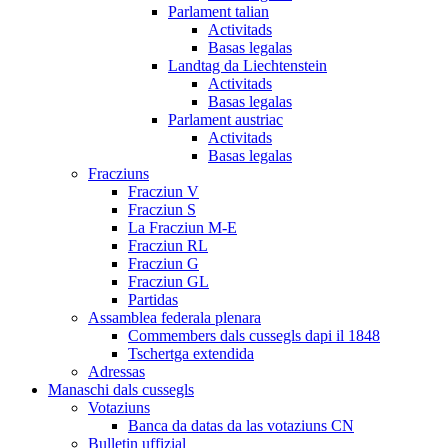
Parlament talian
Activitads
Basas legalas
Landtag da Liechtenstein
Activitads
Basas legalas
Parlament austriac
Activitads
Basas legalas
Fracziuns
Fracziun V
Fracziun S
La Fracziun M-E
Fracziun RL
Fracziun G
Fracziun GL
Partidas
Assamblea federala plenara
Commembers dals cussegls dapi il 1848
Tschertga extendida
Adressas
Manaschi dals cussegls
Votaziuns
Banca da datas da las votaziuns CN
Bulletin uffizial