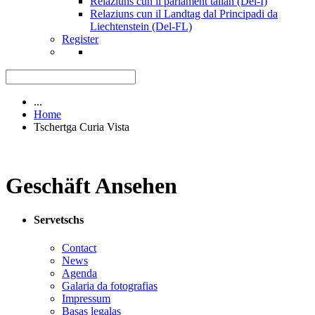
Relaziuns cun il parlament talian (Del-I)
Relaziuns cun il Landtag dal Principadi da
Liechtenstein (Del-FL)
Register
...
Home
Tschertga Curia Vista
Geschäft Ansehen
Servetschs
Contact
News
Agenda
Galaria da fotografias
Impressum
Basas legalas