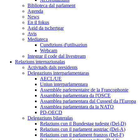
Biblioteca dal parlament
Agenda
News
En il fokus
Agid da tschertgar
Avis
Mediateca
Cundiziuns d'utilisaziun
Webcam
Integrar il code dal livestream
Relaziuns internaziunalas
Activitads dals presidents
Delegaziuns interparlamentaras
AECL/UE
Uniun interparlamentara
Assemblée parlementaire de la Francophonie
Assamblea parlamentara da l'OSCE
Assamblea parlamentara dal Cussegl da l'Europa
Assamblea parlamentara da la NATO
PD-OECD
Delegaziuns bilateralas
Relaziuns cun il Bundestag tudestg (Del-D)
Relaziuns cun il parlament austriac (Del-A)
Relaziuns cun il parlament franzos (Del-F)