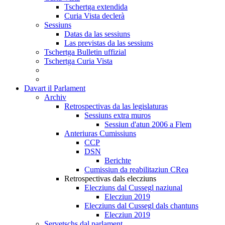
Tschertga extendida
Curia Vista declerà
Sessiuns
Datas da las sessiuns
Las previstas da las sessiuns
Tschertga Bulletin uffizial
Tschertga Curia Vista
Davart il Parlament
Archiv
Retrospectivas da las legislaturas
Sessiuns extra muros
Sessiun d'atun 2006 a Flem
Anteriuras Cumissiuns
CCP
DSN
Berichte
Cumissiun da reabilitaziun CRea
Retrospectivas dals elecziuns
Elecziuns dal Cussegl naziunal
Elecziun 2019
Elecziuns dal Cussegl dals chantuns
Elecziun 2019
Servetschs dal parlament