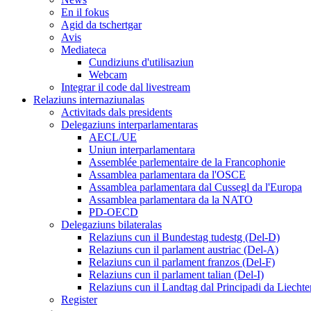
En il fokus
Agid da tschertgar
Avis
Mediateca
Cundiziuns d'utilisaziun
Webcam
Integrar il code dal livestream
Relaziuns internaziunalas
Activitads dals presidents
Delegaziuns interparlamentaras
AECL/UE
Uniun interparlamentara
Assemblée parlementaire de la Francophonie
Assamblea parlamentara da l'OSCE
Assamblea parlamentara dal Cussegl da l'Europa
Assamblea parlamentara da la NATO
PD-OECD
Delegaziuns bilateralas
Relaziuns cun il Bundestag tudestg (Del-D)
Relaziuns cun il parlament austriac (Del-A)
Relaziuns cun il parlament franzos (Del-F)
Relaziuns cun il parlament talian (Del-I)
Relaziuns cun il Landtag dal Principadi da Liechte
Register