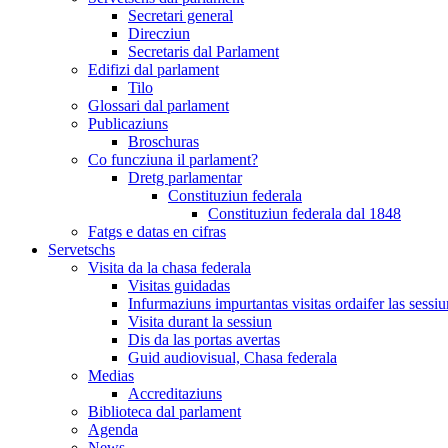
Secretari general
Direcziun
Secretaris dal Parlament
Edifizi dal parlament
Tilo
Glossari dal parlament
Publicaziuns
Broschuras
Co funcziuna il parlament?
Dretg parlamentar
Constituziun federala
Constituziun federala dal 1848
Fatgs e datas en cifras
Servetschs
Visita da la chasa federala
Visitas guidadas
Infurmaziuns impurtantas visitas ordaifer las sessiu
Visita durant la sessiun
Dis da las portas avertas
Guid audiovisual, Chasa federala
Medias
Accreditaziuns
Biblioteca dal parlament
Agenda
News