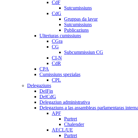
CdF
Sutcumissiuns
CdG
Gruppas da lavur
Sutcumissiuns
Publicaziuns
Ulteriuras cumissiuns
CGra
CG
Subcummissiun CG
CI-N
CdR
CPA
Cumissiuns spezialas
CPL
Delegaziuns
DelFin
DelCdG
Delegaziun administrativa
Delegaziuns a las assambleas parlamentaras intern
APF
Purtret
Chalender
AECL/UE
Purtret