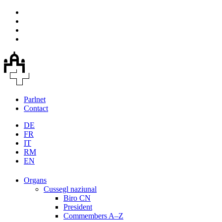
Parlnet
Contact
DE
FR
IT
RM
EN
Organs
Cussegl naziunal
Biro CN
President
Commembers A–Z