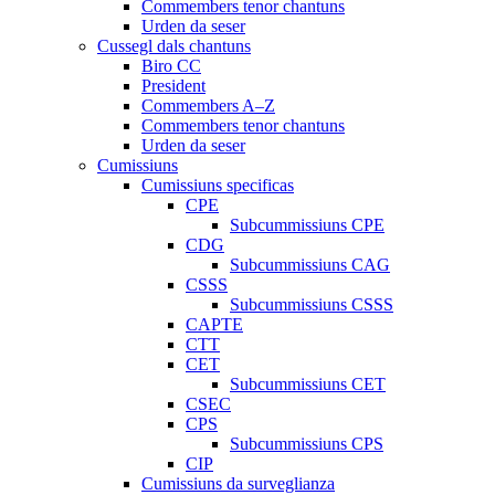
Commembers tenor chantuns
Urden da seser
Cussegl dals chantuns
Biro CC
President
Commembers A–Z
Commembers tenor chantuns
Urden da seser
Cumissiuns
Cumissiuns specificas
CPE
Subcummissiuns CPE
CDG
Subcummissiuns CAG
CSSS
Subcummissiuns CSSS
CAPTE
CTT
CET
Subcummissiuns CET
CSEC
CPS
Subcummissiuns CPS
CIP
Cumissiuns da surveglianza