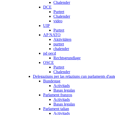
Chalender
DCE
Purtret
Chalender
video
UIP
Purtret
AP NATO
Aktivitäten
purtret
chalender
pd oecd
Rechtsgrundlage
OSCE
Purtret
Chalender
Delegaziuns per las relaziuns cun parlaments d'aute
Bundestag
Activitads
Basas legalas
Parlament franzos
Activitads
Basas legalas
Parlament talian
Activitads