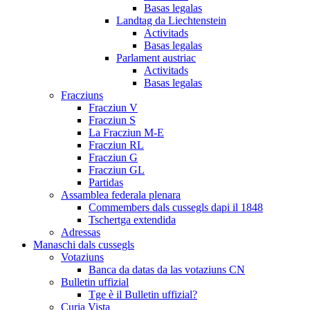
Basas legalas
Landtag da Liechtenstein
Activitads
Basas legalas
Parlament austriac
Activitads
Basas legalas
Fracziuns
Fracziun V
Fracziun S
La Fracziun M-E
Fracziun RL
Fracziun G
Fracziun GL
Partidas
Assamblea federala plenara
Commembers dals cussegls dapi il 1848
Tschertga extendida
Adressas
Manaschi dals cussegls
Votaziuns
Banca da datas da las votaziuns CN
Bulletin uffizial
Tge è il Bulletin uffizial?
Curia Vista