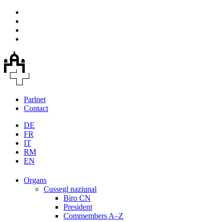
Parlnet
Contact
DE
FR
IT
RM
EN
Organs
Cussegl naziunal
Biro CN
President
Commembers A–Z