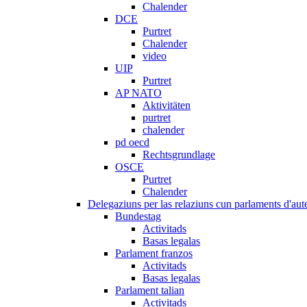
Chalender
DCE
Purtret
Chalender
video
UIP
Purtret
AP NATO
Aktivitäten
purtret
chalender
pd oecd
Rechtsgrundlage
OSCE
Purtret
Chalender
Delegaziuns per las relaziuns cun parlaments d'aute
Bundestag
Activitads
Basas legalas
Parlament franzos
Activitads
Basas legalas
Parlament talian
Activitads