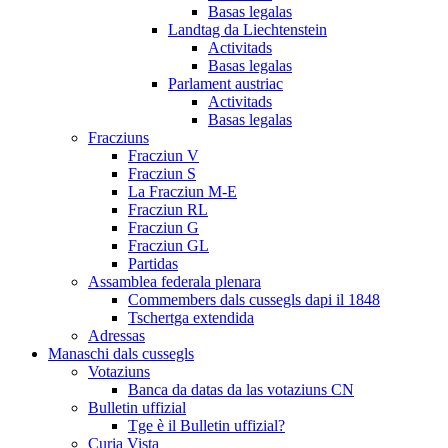
Basas legalas
Landtag da Liechtenstein
Activitads
Basas legalas
Parlament austriac
Activitads
Basas legalas
Fracziuns
Fracziun V
Fracziun S
La Fracziun M-E
Fracziun RL
Fracziun G
Fracziun GL
Partidas
Assamblea federala plenara
Commembers dals cussegls dapi il 1848
Tschertga extendida
Adressas
Manaschi dals cussegls
Votaziuns
Banca da datas da las votaziuns CN
Bulletin uffizial
Tge è il Bulletin uffizial?
Curia Vista