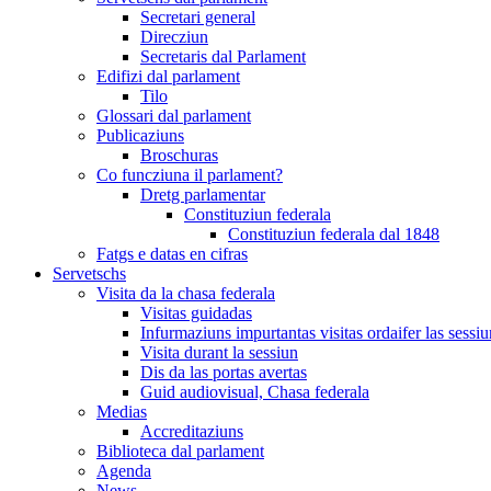
Secretari general
Direcziun
Secretaris dal Parlament
Edifizi dal parlament
Tilo
Glossari dal parlament
Publicaziuns
Broschuras
Co funcziuna il parlament?
Dretg parlamentar
Constituziun federala
Constituziun federala dal 1848
Fatgs e datas en cifras
Servetschs
Visita da la chasa federala
Visitas guidadas
Infurmaziuns impurtantas visitas ordaifer las sessiu
Visita durant la sessiun
Dis da las portas avertas
Guid audiovisual, Chasa federala
Medias
Accreditaziuns
Biblioteca dal parlament
Agenda
News