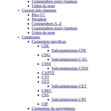
Commembers tenor chantuns
Urden da seser
Cussegl dals chantuns
Biro CC
President
Commembers A–Z
Commembers tenor chantuns
Urden da seser
Cumissiuns
Cumissiuns specificas
CPE
Subcummissiuns CPE
CDG
Subcummissiuns CAG
CSSS
Subcummissiuns CSSS
CAPTE
CTT
CET
Subcummissiuns CET
CSEC
CPS
Subcummissiuns CPS
CIP
Cumissiuns da surveglianza