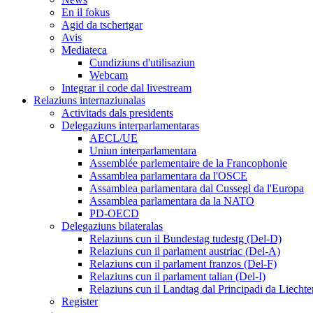
En il fokus
Agid da tschertgar
Avis
Mediateca
Cundiziuns d'utilisaziun
Webcam
Integrar il code dal livestream
Relaziuns internaziunalas
Activitads dals presidents
Delegaziuns interparlamentaras
AECL/UE
Uniun interparlamentara
Assemblée parlementaire de la Francophonie
Assamblea parlamentara da l'OSCE
Assamblea parlamentara dal Cussegl da l'Europa
Assamblea parlamentara da la NATO
PD-OECD
Delegaziuns bilateralas
Relaziuns cun il Bundestag tudestg (Del-D)
Relaziuns cun il parlament austriac (Del-A)
Relaziuns cun il parlament franzos (Del-F)
Relaziuns cun il parlament talian (Del-I)
Relaziuns cun il Landtag dal Principadi da Liechte
Register