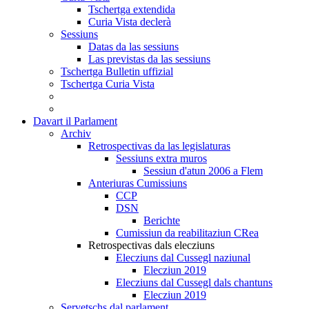
Tschertga extendida
Curia Vista declerà
Sessiuns
Datas da las sessiuns
Las previstas da las sessiuns
Tschertga Bulletin uffizial
Tschertga Curia Vista
Davart il Parlament
Archiv
Retrospectivas da las legislaturas
Sessiuns extra muros
Sessiun d'atun 2006 a Flem
Anteriuras Cumissiuns
CCP
DSN
Berichte
Cumissiun da reabilitaziun CRea
Retrospectivas dals elecziuns
Elecziuns dal Cussegl naziunal
Elecziun 2019
Elecziuns dal Cussegl dals chantuns
Elecziun 2019
Servetschs dal parlament