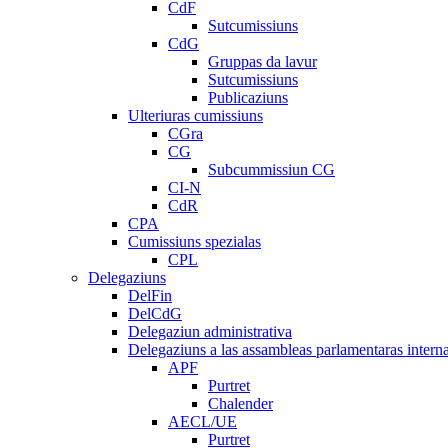
CdF
Sutcumissiuns
CdG
Gruppas da lavur
Sutcumissiuns
Publicaziuns
Ulteriuras cumissiuns
CGra
CG
Subcummissiun CG
CI-N
CdR
CPA
Cumissiuns spezialas
CPL
Delegaziuns
DelFin
DelCdG
Delegaziun administrativa
Delegaziuns a las assambleas parlamentaras intern
APF
Purtret
Chalender
AECL/UE
Purtret