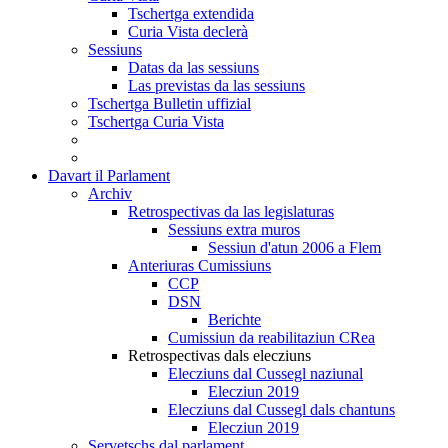
Tschertga extendida
Curia Vista declerà
Sessiuns
Datas da las sessiuns
Las previstas da las sessiuns
Tschertga Bulletin uffizial
Tschertga Curia Vista
Davart il Parlament
Archiv
Retrospectivas da las legislaturas
Sessiuns extra muros
Sessiun d'atun 2006 a Flem
Anteriuras Cumissiuns
CCP
DSN
Berichte
Cumissiun da reabilitaziun CRea
Retrospectivas dals elecziuns
Elecziuns dal Cussegl naziunal
Elecziun 2019
Elecziuns dal Cussegl dals chantuns
Elecziun 2019
Servetschs dal parlament