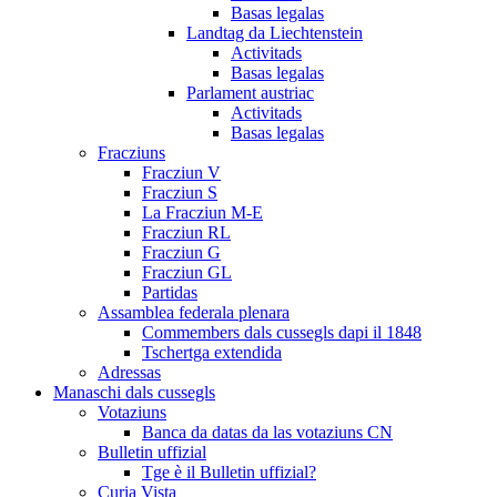
Basas legalas
Landtag da Liechtenstein
Activitads
Basas legalas
Parlament austriac
Activitads
Basas legalas
Fracziuns
Fracziun V
Fracziun S
La Fracziun M-E
Fracziun RL
Fracziun G
Fracziun GL
Partidas
Assamblea federala plenara
Commembers dals cussegls dapi il 1848
Tschertga extendida
Adressas
Manaschi dals cussegls
Votaziuns
Banca da datas da las votaziuns CN
Bulletin uffizial
Tge è il Bulletin uffizial?
Curia Vista