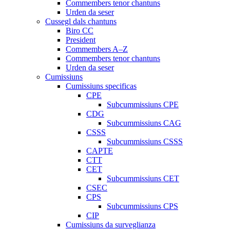
Commembers tenor chantuns
Urden da seser
Cussegl dals chantuns
Biro CC
President
Commembers A–Z
Commembers tenor chantuns
Urden da seser
Cumissiuns
Cumissiuns specificas
CPE
Subcummissiuns CPE
CDG
Subcummissiuns CAG
CSSS
Subcummissiuns CSSS
CAPTE
CTT
CET
Subcummissiuns CET
CSEC
CPS
Subcummissiuns CPS
CIP
Cumissiuns da surveglianza