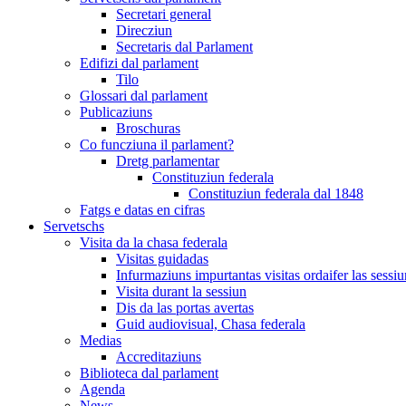
Secretari general
Direcziun
Secretaris dal Parlament
Edifizi dal parlament
Tilo
Glossari dal parlament
Publicaziuns
Broschuras
Co funcziuna il parlament?
Dretg parlamentar
Constituziun federala
Constituziun federala dal 1848
Fatgs e datas en cifras
Servetschs
Visita da la chasa federala
Visitas guidadas
Infurmaziuns impurtantas visitas ordaifer las sessiu
Visita durant la sessiun
Dis da las portas avertas
Guid audiovisual, Chasa federala
Medias
Accreditaziuns
Biblioteca dal parlament
Agenda
News