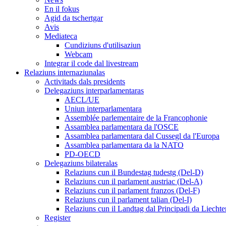
En il fokus
Agid da tschertgar
Avis
Mediateca
Cundiziuns d'utilisaziun
Webcam
Integrar il code dal livestream
Relaziuns internaziunalas
Activitads dals presidents
Delegaziuns interparlamentaras
AECL/UE
Uniun interparlamentara
Assemblée parlementaire de la Francophonie
Assamblea parlamentara da l'OSCE
Assamblea parlamentara dal Cussegl da l'Europa
Assamblea parlamentara da la NATO
PD-OECD
Delegaziuns bilateralas
Relaziuns cun il Bundestag tudestg (Del-D)
Relaziuns cun il parlament austriac (Del-A)
Relaziuns cun il parlament franzos (Del-F)
Relaziuns cun il parlament talian (Del-I)
Relaziuns cun il Landtag dal Principadi da Liechte
Register