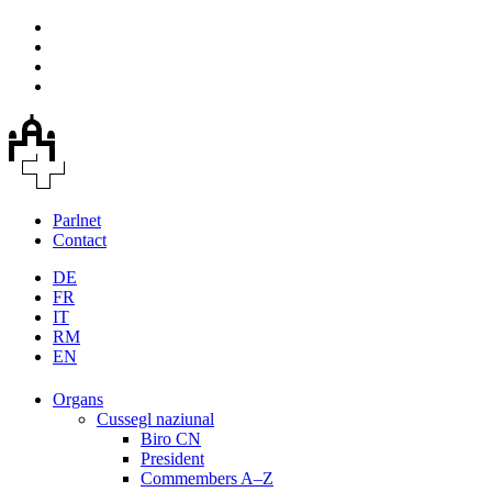
Parlnet
Contact
DE
FR
IT
RM
EN
Organs
Cussegl naziunal
Biro CN
President
Commembers A–Z