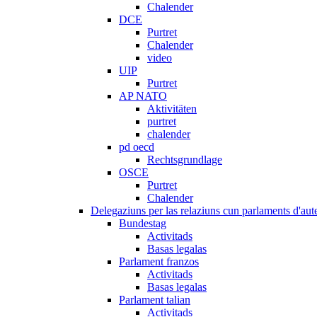
Chalender
DCE
Purtret
Chalender
video
UIP
Purtret
AP NATO
Aktivitäten
purtret
chalender
pd oecd
Rechtsgrundlage
OSCE
Purtret
Chalender
Delegaziuns per las relaziuns cun parlaments d'aute
Bundestag
Activitads
Basas legalas
Parlament franzos
Activitads
Basas legalas
Parlament talian
Activitads