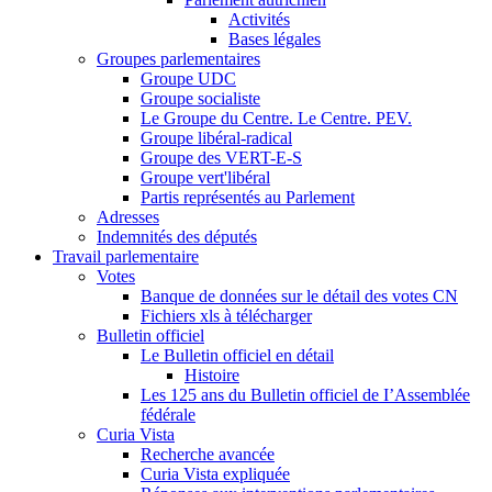
Activités
Bases légales
Groupes parlementaires
Groupe UDC
Groupe socialiste
Le Groupe du Centre. Le Centre. PEV.
Groupe libéral-radical
Groupe des VERT-E-S
Groupe vert'libéral
Partis représentés au Parlement
Adresses
Indemnités des députés
Travail parlementaire
Votes
Banque de données sur le détail des votes CN
Fichiers xls à télécharger
Bulletin officiel
Le Bulletin officiel en détail
Histoire
Les 125 ans du Bulletin officiel de I’Assemblée
fédérale
Curia Vista
Recherche avancée
Curia Vista expliquée