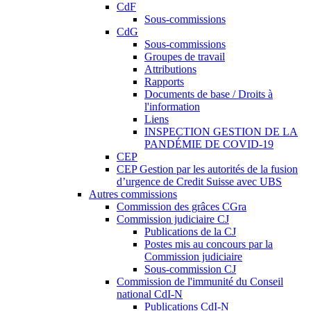
CdF
Sous-commissions
CdG
Sous-commissions
Groupes de travail
Attributions
Rapports
Documents de base / Droits à
l'information
Liens
INSPECTION GESTION DE LA
PANDÉMIE DE COVID-19
CEP
CEP Gestion par les autorités de la fusion
d’urgence de Credit Suisse avec UBS
Autres commissions
Commission des grâces CGra
Commission judiciaire CJ
Publications de la CJ
Postes mis au concours par la
Commission judiciaire
Sous-commission CJ
Commission de l'immunité du Conseil
national CdI-N
Publications CdI-N