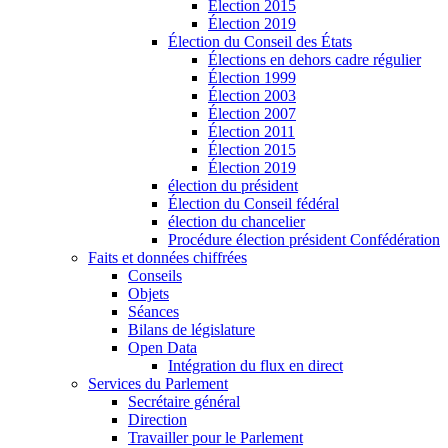
Élection 2015
Élection 2019
Élection du Conseil des États
Élections en dehors cadre régulier
Élection 1999
Élection 2003
Élection 2007
Élection 2011
Élection 2015
Élection 2019
élection du président
Élection du Conseil fédéral
élection du chancelier
Procédure élection président Confédération
Faits et données chiffrées
Conseils
Objets
Séances
Bilans de législature
Open Data
Intégration du flux en direct
Services du Parlement
Secrétaire général
Direction
Travailler pour le Parlement