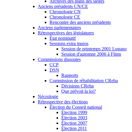
Archives des plans des sièges
Anciens présidents CN/CE
Chronologie CN
Chronologie CE
Rencontre des anciens présidents
Anciens parlementaires
Rétrospectives des législatures
État nominatif
Sessions extra muros
Session de printemps 2001 Lugano
Session d'automne 2006 à Flims
Commissions dissoutes
CCP
DSN
Rapports
Commission de réhabilitation CReha
Décisions CReha
Que prévoit la loi?
Nécrologie
Rétrospective des élections
Élection du Conseil national
Élection 1999
Élection 2003
Élection 2007
Élection 2011