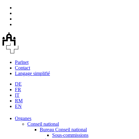
Parlnet
Contact
Langage simplifié
DE
FR
IT
RM
EN
Organes
Conseil national
Bureau Conseil national
Sous-commissions