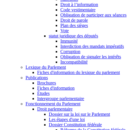
Droit à l’information
Code vestimentaire
Obligation de participer aux séances
Droit de parole
Plan des sièges
Vote
statut juridique des députés
Immunité
Interdiction des mandats impératifs
Corruption
Obligation de signaler les intérêts
Incompatibilité
Lexique du Parlement
Fiches d'information du lexique du parlement
Publications
Brochures
Fiches d'information
Études
Intergroupe parlementaire
Fonctionnement du Parlement
Droit parlementaire
Dossier sur la loi sur le Parlement
Les étapes d'une loi
Dossier Constitution fédérale
Réforme de la Constitution fédérale