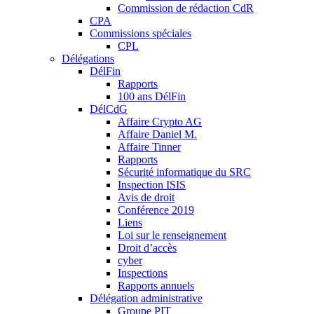
Commission de rédaction CdR
CPA
Commissions spéciales
CPL
Délégations
DélFin
Rapports
100 ans DélFin
DélCdG
Affaire Crypto AG
Affaire Daniel M.
Affaire Tinner
Rapports
Sécurité informatique du SRC
Inspection ISIS
Avis de droit
Conférence 2019
Liens
Loi sur le renseignement
Droit d’accès
cyber
Inspections
Rapports annuels
Délégation administrative
Groupe PIT