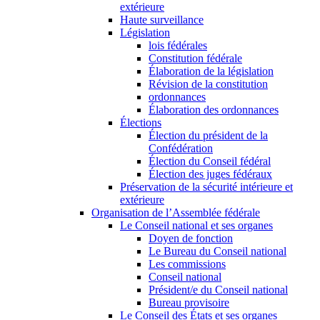
extérieure
Haute surveillance
Législation
lois fédérales
Constitution fédérale
Élaboration de la législation
Révision de la constitution
ordonnances
Élaboration des ordonnances
Élections
Élection du président de la
Confédération
Élection du Conseil fédéral
Élection des juges fédéraux
Préservation de la sécurité intérieure et
extérieure
Organisation de l’Assemblée fédérale
Le Conseil national et ses organes
Doyen de fonction
Le Bureau du Conseil national
Les commissions
Conseil national
Président/e du Conseil national
Bureau provisoire
Le Conseil des États et ses organes