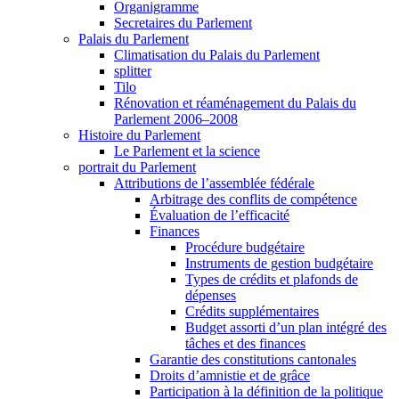
Organigramme
Secretaires du Parlement
Palais du Parlement
Climatisation du Palais du Parlement
splitter
Tilo
Rénovation et réaménagement du Palais du
Parlement 2006–2008
Histoire du Parlement
Le Parlement et la science
portrait du Parlement
Attributions de l’assemblée fédérale
Arbitrage des conflits de compétence
Évaluation de l’efficacité
Finances
Procédure budgétaire
Instruments de gestion budgétaire
Types de crédits et plafonds de
dépenses
Crédits supplémentaires
Budget assorti d’un plan intégré des
tâches et des finances
Garantie des constitutions cantonales
Droits d’amnistie et de grâce
Participation à la définition de la politique