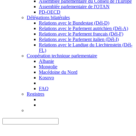
Assemblée parlementaire du Conseil de l'Europe
Assemblée parlementaire de l'OTAN
PD-OECD
Délégations bilatérales
Relations avec le Bundestag (Dél-D)
Relations avec le Parlement autrichien (Dél-A)
Relations avec le Parlement français (Dél-F)
Relations avec le Parlement italien (Dél-I)
Relations avec le Landtag du Liechtenstein (Dél-
FL)
Coopération technique parlementaire
Albanie
Mongolie
Macédoine du Nord
Kosovo
FAQ
Registres