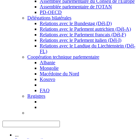
Assemblée parlementaire du Conseil de l'Europe
Assemblée parlementaire de l'OTAN
PD-OECD
Délégations bilatérales
Relations avec le Bundestag (Dél-D)
Relations avec le Parlement autrichien (Dél-A)
Relations avec le Parlement français (Dél-F)
Relations avec le Parlement italien (Dél-I)
Relations avec le Landtag du Liechtenstein (Dél-
FL)
Coopération technique parlementaire
Albanie
Mongolie
Macédoine du Nord
Kosovo
FAQ
Registres
...