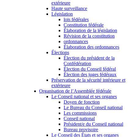
extérieure
Haute surveillance
Législation
lois fédérales
Constitution fédérale
Élaboration de la législation
Révision de la constitution
ordonnances
Élaboration des ordonnances
Élections
Élection du président de la
Confédération
Élection du Conseil fédéral
Élection des juges fédéraux
Préservation de la sécurité intérieure et
extérieure
Organisation de l’Assemblée fédérale
Le Conseil national et ses organes
Doyen de fonction
Le Bureau du Conseil national
Les commissions
Conseil national
Président/e du Conseil national
Bureau provisoire
Le Conseil des États et ses organes