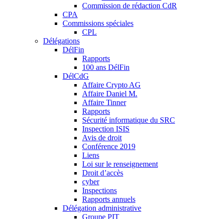
Commission de rédaction CdR
CPA
Commissions spéciales
CPL
Délégations
DélFin
Rapports
100 ans DélFin
DélCdG
Affaire Crypto AG
Affaire Daniel M.
Affaire Tinner
Rapports
Sécurité informatique du SRC
Inspection ISIS
Avis de droit
Conférence 2019
Liens
Loi sur le renseignement
Droit d’accès
cyber
Inspections
Rapports annuels
Délégation administrative
Groupe PIT