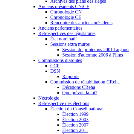
Archives des plans des sièges
Anciens présidents CN/CE
Chronologie CN
Chronologie CE
Rencontre des anciens présidents
Anciens parlementaires
Rétrospectives des législatures
État nominatif
Sessions extra muros
Session de printemps 2001 Lugano
Session d'automne 2006 à Flims
Commissions dissoutes
CCP
DSN
Rapports
Commission de réhabilitation CReha
Décisions CReha
Que prévoit la loi?
Nécrologie
Rétrospective des élections
Élection du Conseil national
Élection 1999
Élection 2003
Élection 2007
Élection 2011