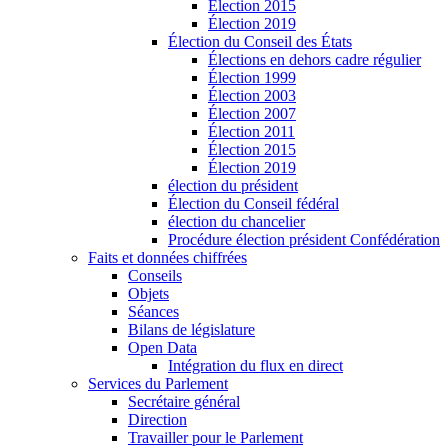
Élection 2015
Élection 2019
Élection du Conseil des États
Élections en dehors cadre régulier
Élection 1999
Élection 2003
Élection 2007
Élection 2011
Élection 2015
Élection 2019
élection du président
Élection du Conseil fédéral
élection du chancelier
Procédure élection président Confédération
Faits et données chiffrées
Conseils
Objets
Séances
Bilans de législature
Open Data
Intégration du flux en direct
Services du Parlement
Secrétaire général
Direction
Travailler pour le Parlement