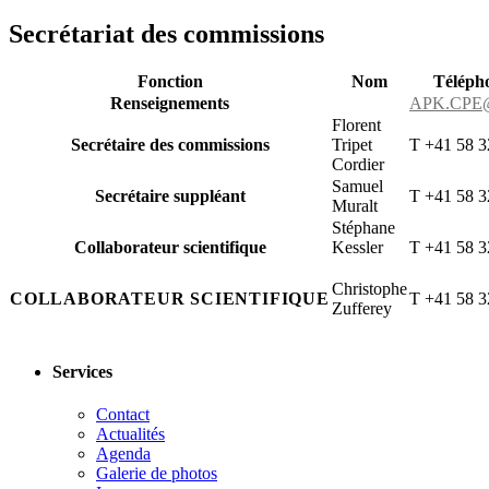
Secrétariat des commissions
​Fonction
​Nom
​Téléph
Renseignements
​APK.CPE@
Florent
Secrétaire des commissions
Tripet
T +41 58 3
Cordier ​
Samuel
Secrétaire suppléant
T +41 58 3
Muralt
Stéphane
Collaborateur scientifique
Kessler
T +41 58 3
​Christophe
COLLABORATEUR
SCIENTIFIQUE
​T +41 58 3
Zufferey
Services
Contact
Actualités
Agenda
Galerie de photos