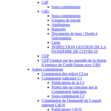
CdF
Sous-commissions
CdG
Sous-commissions
Groupes de travail
Attributions
Rapports
Documents de base / Droits à
l'information
Liens
INSPECTION GESTION DE LA
PANDÉMIE DE COVID-19
CEP
CEP Gestion par les autorités de la fusion
d’urgence de Credit Suisse avec UBS
Autres commissions
Commission des grâces CGra
Commission judiciaire CJ
Publications de la CJ
Postes mis au concours par la
Commission judiciaire
Sous-commission CJ
Commission de l'immunité du Conseil
national CdI-N
Publications CdI-N