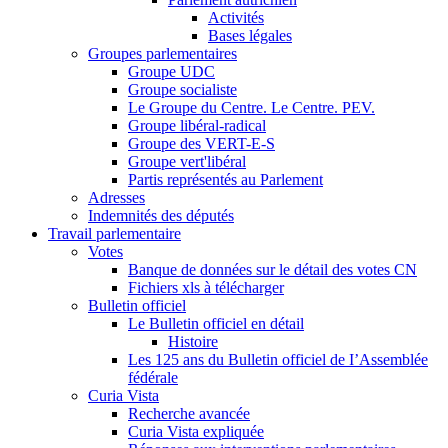
Activités
Bases légales
Groupes parlementaires
Groupe UDC
Groupe socialiste
Le Groupe du Centre. Le Centre. PEV.
Groupe libéral-radical
Groupe des VERT-E-S
Groupe vert'libéral
Partis représentés au Parlement
Adresses
Indemnités des députés
Travail parlementaire
Votes
Banque de données sur le détail des votes CN
Fichiers xls à télécharger
Bulletin officiel
Le Bulletin officiel en détail
Histoire
Les 125 ans du Bulletin officiel de I’Assemblée
fédérale
Curia Vista
Recherche avancée
Curia Vista expliquée