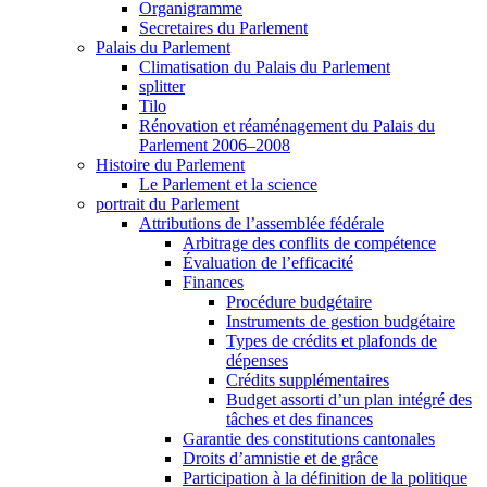
Organigramme
Secretaires du Parlement
Palais du Parlement
Climatisation du Palais du Parlement
splitter
Tilo
Rénovation et réaménagement du Palais du
Parlement 2006–2008
Histoire du Parlement
Le Parlement et la science
portrait du Parlement
Attributions de l’assemblée fédérale
Arbitrage des conflits de compétence
Évaluation de l’efficacité
Finances
Procédure budgétaire
Instruments de gestion budgétaire
Types de crédits et plafonds de
dépenses
Crédits supplémentaires
Budget assorti d’un plan intégré des
tâches et des finances
Garantie des constitutions cantonales
Droits d’amnistie et de grâce
Participation à la définition de la politique