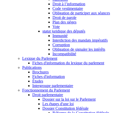
Droit à l’information
Code vestimentaire
Obligation de participer aux séances
Droit de parole
Plan des sièges
Vote
statut juridique des députés
Immunité
Interdiction des mandats impératifs
Corruption
Obligation de signaler les intérêts
Incompatibilité
Lexique du Parlement
Fiches d'information du lexique du parlement
Publications
Brochures
Fiches d'information
Études
Intergroupe parlementaire
Fonctionnement du Parlement
Droit parlementaire
Dossier sur la loi sur le Parlement
Les étapes d'une loi
Dossier Constitution fédérale
Réforme de la Constitution fédérale