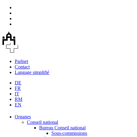
Parlnet
Contact
Langage simplifié
DE
FR
IT
RM
EN
Organes
Conseil national
Bureau Conseil national
Sous-commissions