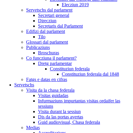
Elecziun 2019
Servetschs dal parlament
Secretari general
Direcziun
Secretaris dal Parlament
Edifizi dal parlament
Tilo
Glossari dal parlament
Publicaziuns
Broschuras
Co funcziuna il parlament?
Dretg parlamentar
Constituziun federala
Constituziun federala dal 1848
Fatgs e datas en cifras
Servetschs
Visita da la chasa federala
Visitas guidadas
Infurmaziuns impurtantas visitas ordaifer las
sessiuns
Visita durant la sessiun
Dis da las portas avertas
Guid audiovisual, Chasa federala
Medias
Accreditaziuns