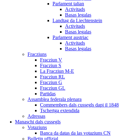
Parlament talian
Activitads
Basas legalas
Landtag da Liechtenstein
Activitads
Basas legalas
Parlament austriac
Activitads
Basas legalas
Fracziuns
Fracziun V
Fracziun S
La Fracziun M-E
Fracziun RL
Fracziun G
Fracziun GL
Partidas
Assamblea federala plenara
Commembers dals cussegls dapi il 1848
Tschertga extendida
Adressas
Manaschi dals cussegls
Votaziuns
Banca da datas da las votaziuns CN
Bulletin uffizial