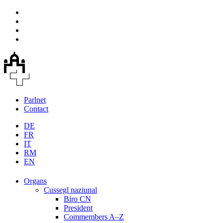
Parlnet
Contact
DE
FR
IT
RM
EN
Organs
Cussegl naziunal
Biro CN
President
Commembers A–Z