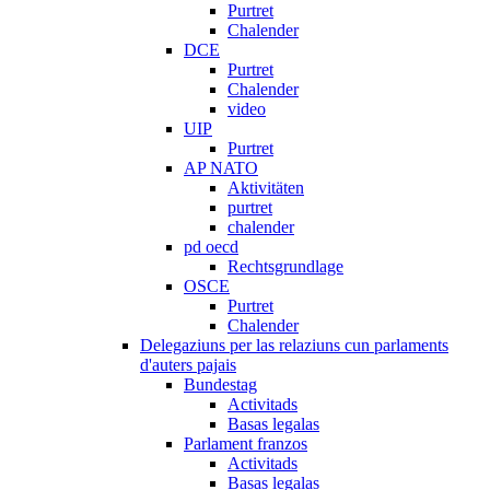
Purtret
Chalender
DCE
Purtret
Chalender
video
UIP
Purtret
AP NATO
Aktivitäten
purtret
chalender
pd oecd
Rechtsgrundlage
OSCE
Purtret
Chalender
Delegaziuns per las relaziuns cun parlaments
d'auters pajais
Bundestag
Activitads
Basas legalas
Parlament franzos
Activitads
Basas legalas