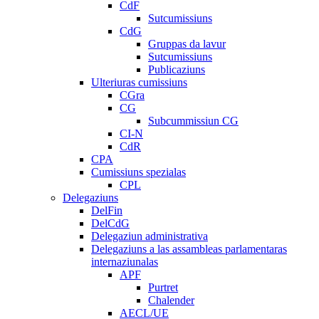
CdF
Sutcumissiuns
CdG
Gruppas da lavur
Sutcumissiuns
Publicaziuns
Ulteriuras cumissiuns
CGra
CG
Subcummissiun CG
CI-N
CdR
CPA
Cumissiuns spezialas
CPL
Delegaziuns
DelFin
DelCdG
Delegaziun administrativa
Delegaziuns a las assambleas parlamentaras
internaziunalas
APF
Purtret
Chalender
AECL/UE