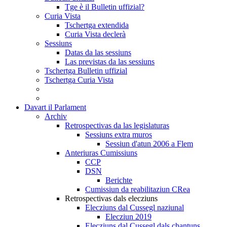
Tge è il Bulletin uffizial?
Curia Vista
Tschertga extendida
Curia Vista declerà
Sessiuns
Datas da las sessiuns
Las previstas da las sessiuns
Tschertga Bulletin uffizial
Tschertga Curia Vista
Davart il Parlament
Archiv
Retrospectivas da las legislaturas
Sessiuns extra muros
Sessiun d'atun 2006 a Flem
Anteriuras Cumissiuns
CCP
DSN
Berichte
Cumissiun da reabilitaziun CRea
Retrospectivas dals elecziuns
Elecziuns dal Cussegl naziunal
Elecziun 2019
Elecziuns dal Cussegl dals chantuns