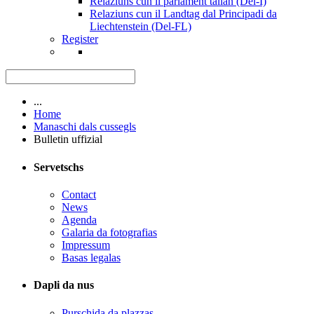
Relaziuns cun il parlament talian (Del-I)
Relaziuns cun il Landtag dal Principadi da
Liechtenstein (Del-FL)
Register
...
Home
Manaschi dals cussegls
Bulletin uffizial
Servetschs
Contact
News
Agenda
Galaria da fotografias
Impressum
Basas legalas
Dapli da nus
Purschida da plazzas