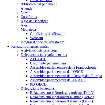
Biblioteca dal parlament
Agenda
News
En il fokus
Agid da tschertgar
Avis
Mediateca
Cundiziuns d'utilisaziun
Webcam
Integrar il code dal livestream
Relaziuns internaziunalas
Activitads dals presidents
Delegaziuns interparlamentaras
AECL/UE
Uniun interparlamentara
Assemblée parlementaire de la Francophonie
Assamblea parlamentara da l'OSCE
Assamblea parlamentara dal Cussegl da l'Europa
Assamblea parlamentara da la NATO
PD-OECD
Delegaziuns bilateralas
Relaziuns cun il Bundestag tudestg (Del-D)
Relaziuns cun il parlament austriac (Del-A)
Relaziuns cun il parlament franzos (Del-F)