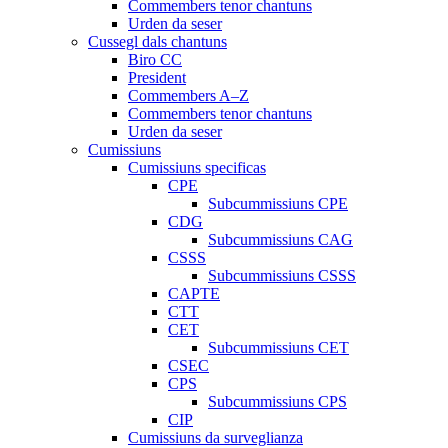
Commembers tenor chantuns
Urden da seser
Cussegl dals chantuns
Biro CC
President
Commembers A–Z
Commembers tenor chantuns
Urden da seser
Cumissiuns
Cumissiuns specificas
CPE
Subcummissiuns CPE
CDG
Subcummissiuns CAG
CSSS
Subcummissiuns CSSS
CAPTE
CTT
CET
Subcummissiuns CET
CSEC
CPS
Subcummissiuns CPS
CIP
Cumissiuns da surveglianza