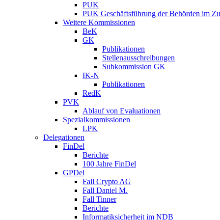
PUK
PUK Geschäftsführung der Behörden im Zus
Weitere Kommissionen
BeK
GK
Publikationen
Stellenausschreibungen
Subkommission GK
IK-N
Publikationen
RedK
PVK
Ablauf von Evaluationen
Spezialkommissionen
LPK
Delegationen
FinDel
Berichte
100 Jahre FinDel
GPDel
Fall Crypto AG
Fall Daniel M.
Fall Tinner
Berichte
Informatiksicherheit ­im NDB