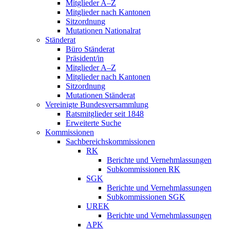
Mitglieder A–Z
Mitglieder nach Kantonen
Sitzordnung
Mutationen Nationalrat
Ständerat
Büro Ständerat
Präsident/in
Mitglieder A–Z
Mitglieder nach Kantonen
Sitzordnung
Mutationen Ständerat
Vereinigte Bundesversammlung
Ratsmitglieder seit 1848
Erweiterte Suche
Kommissionen
Sachbereichskommissionen
RK
Berichte und Vernehmlassungen
Subkommissionen RK
SGK
Berichte und Vernehmlassungen
Subkommissionen SGK
UREK
Berichte und Vernehmlassungen
APK