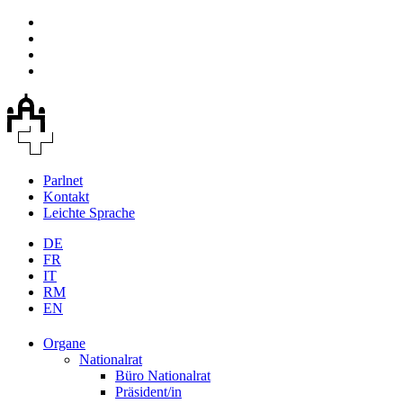
Parlnet
Kontakt
Leichte Sprache
DE
FR
IT
RM
EN
Organe
Nationalrat
Büro Nationalrat
Präsident/in