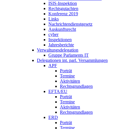
ISIS-Inspektion
Rechtsgutachten
Konferenz 2019
Links
Nachrichtendienstgesetz
Auskunftsrecht
cyber
Inspektionen
Jahresberichte
Verwaltungsdelegation
Gruppe Parlaments IT
Delegationen int. parl. Versammlungen
APF
Porträt
Termine
Aktivitäten
Rechtsgrundlagen
EFTA/EU
Porträt
Termine
Aktivitäten
Rechtsgrundlagen
ERD
Porträt
Termine