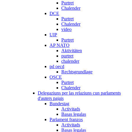
Purtret
Chalender
DCE
Purtret
Chalender
video
UIP
Purtret
AP NATO
Aktivitäten
purtret
chalender
pd oecd
Rechtsgrundlage
OSCE
Purtret
Chalender
Delegaziuns per las relaziuns cun parlaments
d'auters pajais
Bundestag
Activitads
Basas legalas
Parlament franzos
Activitads
Basas legalas