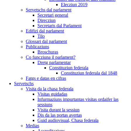
Elecziun 2019
Servetschs dal parlament
Secretari general
Direcziun
Secretaris dal Parlament
Edifizi dal parlament
Tilo
Glossari dal parlament
Publicaziuns
Broschuras
Co funcziuna il parlament?
Dretg parlamentar
Constituziun federala
Constituziun federala dal 1848
Fatgs e datas en cifras
Servetschs
Visita da la chasa federala
Visitas guidadas
Infurmaziuns impurtantas visitas ordaifer las
sessiuns
Visita durant la sessiun
Dis da las portas avertas
Guid audiovisual, Chasa federala
Medias
Accreditaziuns