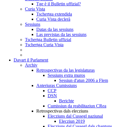
Tge è il Bulletin uffizial?
Curia Vista
Tschertga extendida
Curia Vista declerà
Sessiuns
Datas da las sessiuns
Las previstas da las sessiuns
Tschertga Bulletin uffizial
Tschertga Curia Vista
Davart il Parlament
Archiv
Retrospectivas da las legislaturas
Sessiuns extra muros
Sessiun d'atun 2006 a Flem
Anteriuras Cumissiuns
CCP
DSN
Berichte
Cumissiun da reabilitaziun CRea
Retrospectivas dals elecziuns
Elecziuns dal Cussegl naziunal
Elecziun 2019
Elecziuns dal Cussegl dals chantuns