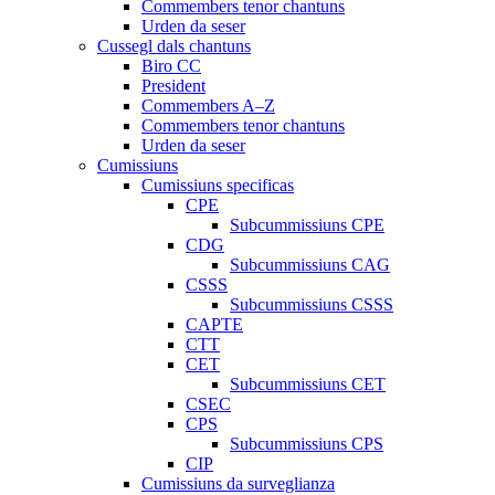
Commembers tenor chantuns
Urden da seser
Cussegl dals chantuns
Biro CC
President
Commembers A–Z
Commembers tenor chantuns
Urden da seser
Cumissiuns
Cumissiuns specificas
CPE
Subcummissiuns CPE
CDG
Subcummissiuns CAG
CSSS
Subcummissiuns CSSS
CAPTE
CTT
CET
Subcummissiuns CET
CSEC
CPS
Subcummissiuns CPS
CIP
Cumissiuns da surveglianza