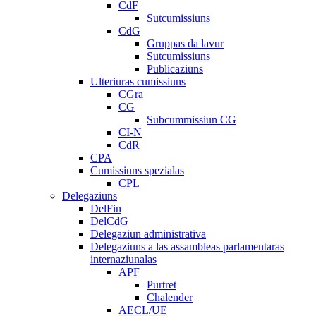
CdF
Sutcumissiuns
CdG
Gruppas da lavur
Sutcumissiuns
Publicaziuns
Ulteriuras cumissiuns
CGra
CG
Subcummissiun CG
CI-N
CdR
CPA
Cumissiuns spezialas
CPL
Delegaziuns
DelFin
DelCdG
Delegaziun administrativa
Delegaziuns a las assambleas parlamentaras
internaziunalas
APF
Purtret
Chalender
AECL/UE