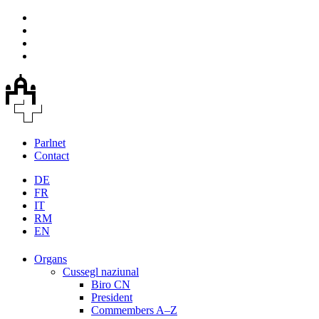
Parlnet
Contact
DE
FR
IT
RM
EN
Organs
Cussegl naziunal
Biro CN
President
Commembers A–Z