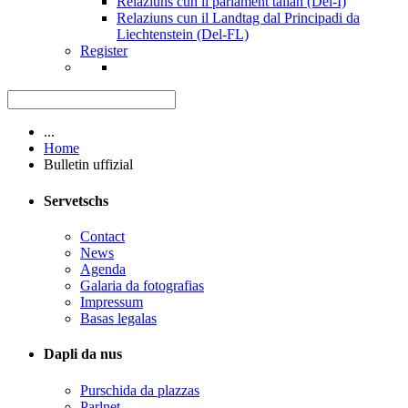
Relaziuns cun il parlament talian (Del-I)
Relaziuns cun il Landtag dal Principadi da
Liechtenstein (Del-FL)
Register
...
Home
Bulletin uffizial
Servetschs
Contact
News
Agenda
Galaria da fotografias
Impressum
Basas legalas
Dapli da nus
Purschida da plazzas
Parlnet