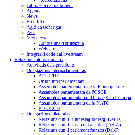
Biblioteca dal parlament
Agenda
News
En il fokus
Agid da tschertgar
Avis
Mediateca
Cundiziuns d'utilisaziun
Webcam
Integrar il code dal livestream
Relaziuns internaziunalas
Activitads dals presidents
Delegaziuns interparlamentaras
AECL/UE
Uniun interparlamentara
Assemblée parlementaire de la Francophonie
Assamblea parlamentara da l'OSCE
Assamblea parlamentara dal Cussegl da l'Europa
Assamblea parlamentara da la NATO
PD-OECD
Delegaziuns bilateralas
Relaziuns cun il Bundestag tudestg (Del-D)
Relaziuns cun il parlament austriac (Del-A)
Relaziuns cun il parlament franzos (Del-F)