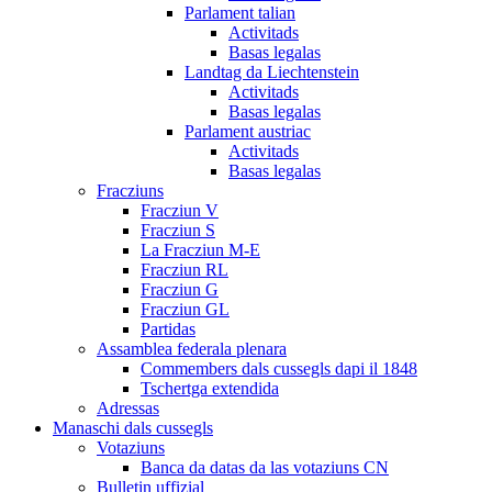
Parlament talian
Activitads
Basas legalas
Landtag da Liechtenstein
Activitads
Basas legalas
Parlament austriac
Activitads
Basas legalas
Fracziuns
Fracziun V
Fracziun S
La Fracziun M-E
Fracziun RL
Fracziun G
Fracziun GL
Partidas
Assamblea federala plenara
Commembers dals cussegls dapi il 1848
Tschertga extendida
Adressas
Manaschi dals cussegls
Votaziuns
Banca da datas da las votaziuns CN
Bulletin uffizial