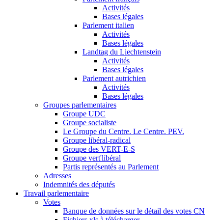
Activités
Bases légales
Parlement italien
Activités
Bases légales
Landtag du Liechtenstein
Activités
Bases légales
Parlement autrichien
Activités
Bases légales
Groupes parlementaires
Groupe UDC
Groupe socialiste
Le Groupe du Centre. Le Centre. PEV.
Groupe libéral-radical
Groupe des VERT-E-S
Groupe vert'libéral
Partis représentés au Parlement
Adresses
Indemnités des députés
Travail parlementaire
Votes
Banque de données sur le détail des votes CN
Fichiers xls à télécharger