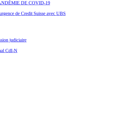
ANDÉMIE DE COVID-19
d’urgence de Credit Suisse avec UBS
ion judiciaire
nal CdI-N