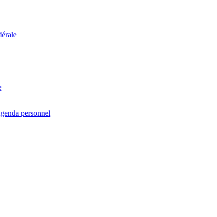
dérale
e
agenda personnel