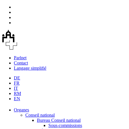
Parlnet
Contact
Langage simplifié
DE
FR
IT
RM
EN
Organes
Conseil national
Bureau Conseil national
Sous-commissions