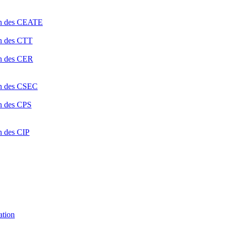
ion des CEATE
on des CTT
on des CER
ion des CSEC
on des CPS
n des CIP
ation