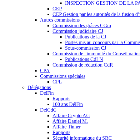
INSPECTION GESTION DE LA P
CEP
CEP Gestion par les autorités de la fusion 
Autres commissions
Commission des grâces CGra
Commission judiciaire CJ
Publications de la CJ
Postes mis au concours par la Commiss
Sous-commission CJ
Commission de l'immunité du Conseil natio
Publications CdI-N
Commission de rédaction CdR
CPA
Commissions spéciales
CPL
Délégations
DélFin
Rapports
100 ans DélFin
DélCdG
Affaire Crypto AG
Affaire Daniel M.
Affaire Tinner
Rapports
Sécurité informatique du SRC