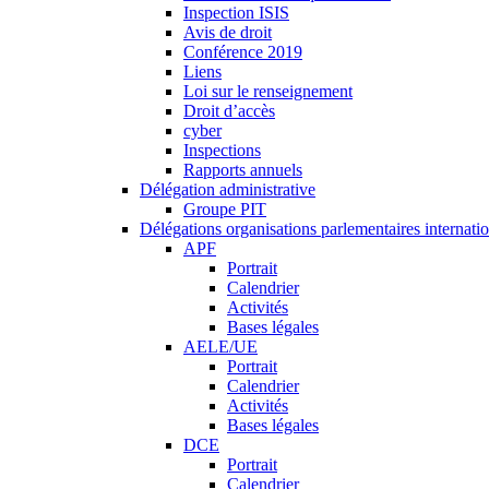
Inspection ISIS
Avis de droit
Conférence 2019
Liens
Loi sur le renseignement
Droit d’accès
cyber
Inspections
Rapports annuels
Délégation administrative
Groupe PIT
Délégations organisations parlementaires internati
APF
Portrait
Calendrier
Activités
Bases légales
AELE/UE
Portrait
Calendrier
Activités
Bases légales
DCE
Portrait
Calendrier