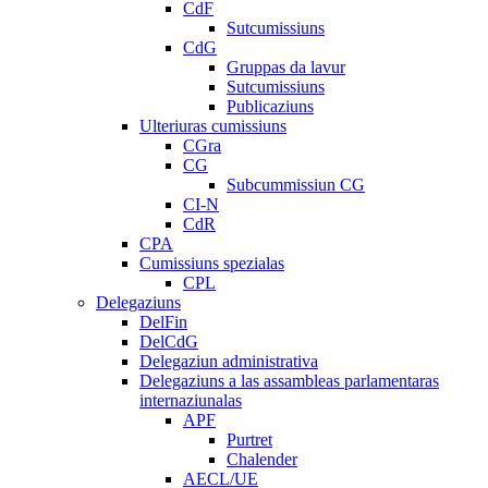
CdF
Sutcumissiuns
CdG
Gruppas da lavur
Sutcumissiuns
Publicaziuns
Ulteriuras cumissiuns
CGra
CG
Subcummissiun CG
CI-N
CdR
CPA
Cumissiuns spezialas
CPL
Delegaziuns
DelFin
DelCdG
Delegaziun administrativa
Delegaziuns a las assambleas parlamentaras
internaziunalas
APF
Purtret
Chalender
AECL/UE