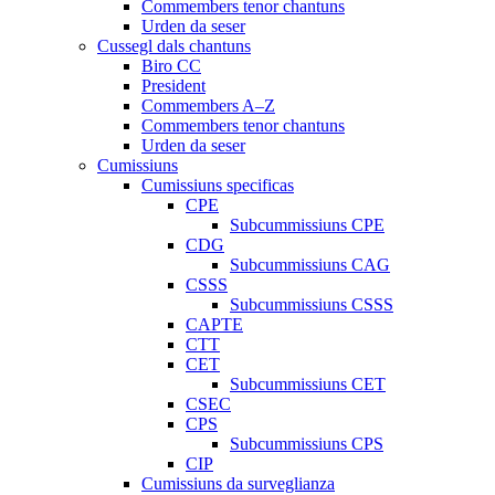
Commembers tenor chantuns
Urden da seser
Cussegl dals chantuns
Biro CC
President
Commembers A–Z
Commembers tenor chantuns
Urden da seser
Cumissiuns
Cumissiuns specificas
CPE
Subcummissiuns CPE
CDG
Subcummissiuns CAG
CSSS
Subcummissiuns CSSS
CAPTE
CTT
CET
Subcummissiuns CET
CSEC
CPS
Subcummissiuns CPS
CIP
Cumissiuns da surveglianza