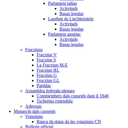
Parlament talian
Activitads
Basas legalas
Landtag da Liechtenstein
Activitads
Basas legalas
Parlament austriac
Activitads
Basas legalas
Fracziuns
Fracziun V
Fracziun S
La Fracziun M-E
Fracziun RL
Fracziun G
Fracziun GL
Partidas
Assamblea federala plenara
Commembers dals cussegls dapi il 1848
Tschertga extendida
Adressas
Manaschi dals cussegls
Votaziuns
Banca da datas da las votaziuns CN
Bulletin uffizial