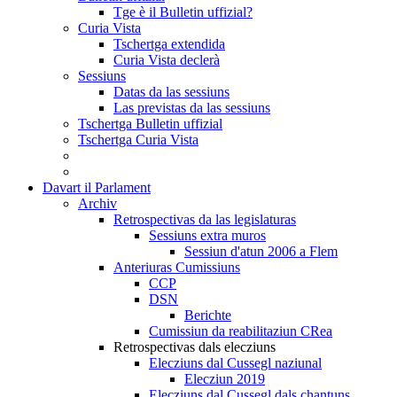
Tge è il Bulletin uffizial?
Curia Vista
Tschertga extendida
Curia Vista declerà
Sessiuns
Datas da las sessiuns
Las previstas da las sessiuns
Tschertga Bulletin uffizial
Tschertga Curia Vista
Davart il Parlament
Archiv
Retrospectivas da las legislaturas
Sessiuns extra muros
Sessiun d'atun 2006 a Flem
Anteriuras Cumissiuns
CCP
DSN
Berichte
Cumissiun da reabilitaziun CRea
Retrospectivas dals elecziuns
Elecziuns dal Cussegl naziunal
Elecziun 2019
Elecziuns dal Cussegl dals chantuns