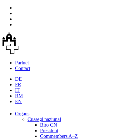
Parlnet
Contact
DE
FR
IT
RM
EN
Organs
Cussegl naziunal
Biro CN
President
Commembers A–Z