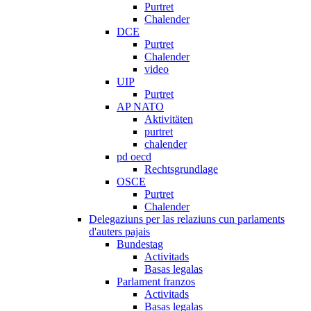
Purtret
Chalender
DCE
Purtret
Chalender
video
UIP
Purtret
AP NATO
Aktivitäten
purtret
chalender
pd oecd
Rechtsgrundlage
OSCE
Purtret
Chalender
Delegaziuns per las relaziuns cun parlaments
d'auters pajais
Bundestag
Activitads
Basas legalas
Parlament franzos
Activitads
Basas legalas