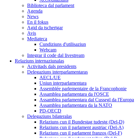
Biblioteca dal parlament
Agenda
News
En il fokus
Agid da tschertgar
Avis
Mediateca
Cundiziuns d'utilisaziun
Webcam
Integrar il code dal livestream
Relaziuns internaziunalas
Activitads dals presidents
Delegaziuns interparlamentaras
AECL/UE
Uniun interparlamentara
Assemblée parlementaire de la Francophonie
Assamblea parlamentara da l'OSCE
Assamblea parlamentara dal Cussegl da l'Europa
Assamblea parlamentara da la NATO
PD-OECD
Delegaziuns bilateralas
Relaziuns cun il Bundestag tudestg (Del-D)
Relaziuns cun il parlament austriac (Del-A)
Relaziuns cun il parlament franzos (Del-F)