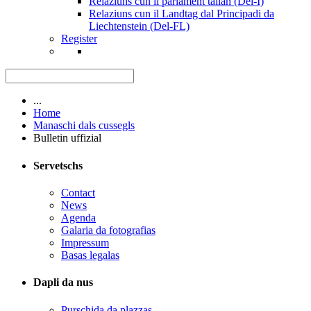
Relaziuns cun il parlament talian (Del-I)
Relaziuns cun il Landtag dal Principadi da
Liechtenstein (Del-FL)
Register
...
Home
Manaschi dals cussegls
Bulletin uffizial
Servetschs
Contact
News
Agenda
Galaria da fotografias
Impressum
Basas legalas
Dapli da nus
Purschida da plazzas