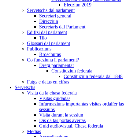
Elecziun 2019
Servetschs dal parlament
Secretari general
Direcziun
Secretaris dal Parlament
Edifizi dal parlament
Tilo
Glossari dal parlament
Publicaziuns
Broschuras
Co funcziuna il parlament?
Dretg parlamentar
Constituziun federala
Constituziun federala dal 1848
Fatgs e datas en cifras
Servetschs
Visita da la chasa federala
Visitas guidadas
Infurmaziuns impurtantas visitas ordaifer las
sessiuns
Visita durant la sessiun
Dis da las portas avertas
Guid audiovisual, Chasa federala
Medias
Accreditaziuns