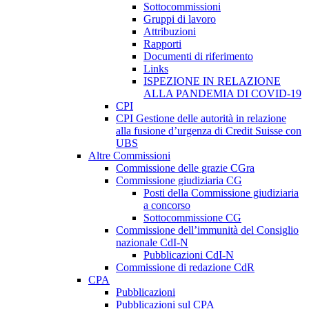
Sottocommissioni
Gruppi di lavoro
Attribuzioni
Rapporti
Documenti di riferimento
Links
ISPEZIONE IN RELAZIONE
ALLA PANDEMIA DI COVID-19
CPI
CPI Gestione delle autorità in relazione
alla fusione d’urgenza di Credit Suisse con
UBS
Altre Commissioni
Commissione delle grazie CGra
Commissione giudiziaria CG
Posti della Commissione giudiziaria
a concorso
Sottocommissione CG
Commissione dell’immunità del Consiglio
nazionale CdI-N
Pubblicazioni CdI-N
Commissione di redazione CdR
CPA
Pubblicazioni
Pubblicazioni sul CPA