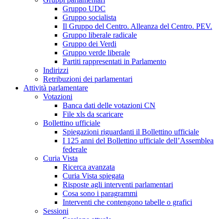
Gruppo UDC
Gruppo socialista
Il Gruppo del Centro. Alleanza del Centro. PEV.
Gruppo liberale radicale
Gruppo dei Verdi
Gruppo verde liberale
Partiti rappresentati in Parlamento
Indirizzi
Retribuzioni dei parlamentari
Attività parlamentare
Votazioni
Banca dati delle votazioni CN
File xls da scaricare
Bollettino ufficiale
Spiegazioni riguardanti il Bollettino ufficiale
I 125 anni del Bollettino ufficiale dell’Assemblea
federale
Curia Vista
Ricerca avanzata
Curia Vista spiegata
Risposte agli interventi parlamentari
Cosa sono i paragrammi
Interventi che contengono tabelle o grafici
Sessioni