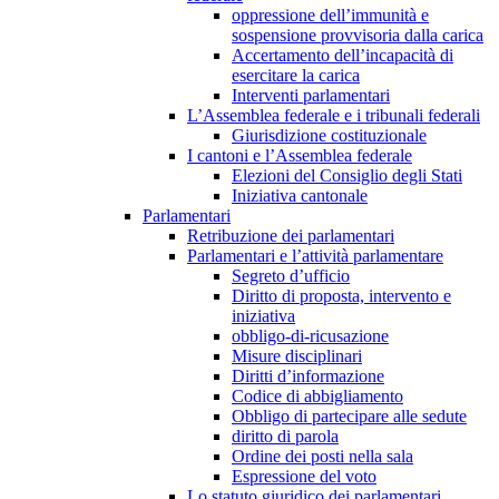
oppressione dell’immunità e
sospensione provvisoria dalla carica
Accertamento dell’incapacità di
esercitare la carica
Interventi parlamentari
L’Assemblea federale e i tribunali federali
Giurisdizione costituzionale
I cantoni e l’Assemblea federale
Elezioni del Consiglio degli Stati
Iniziativa cantonale
Parlamentari
Retribuzione dei parlamentari
Parlamentari e l’attività parlamentare
Segreto d’ufficio
Diritto di proposta, intervento e
iniziativa
obbligo-di-ricusazione
Misure disciplinari
Diritti d’informazione
Codice di abbigliamento
Obbligo di partecipare alle sedute
diritto di parola
Ordine dei posti nella sala
Espressione del voto
Lo statuto giuridico dei parlamentari