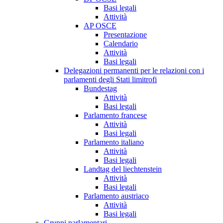
Basi legali
Attività
AP OSCE
Presentazione
Calendario
Attività
Basi legali
Delegazioni permanenti per le relazioni con i
parlamenti degli Stati limitrofi
Bundestag
Attività
Basi legali
Parlamento francese
Attività
Basi legali
Parlamento italiano
Attività
Basi legali
Landtag del liechtenstein
Attività
Basi legali
Parlamento austriaco
Attività
Basi legali
Gruppi parlamentari