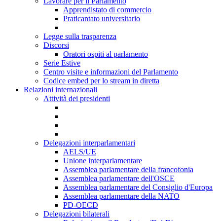
Lavorare per il Parlamento
Apprendistato di commercio
Praticantato universitario
Legge sulla trasparenza
Discorsi
Oratori ospiti al parlamento
Serie Estive
Centro visite e informazioni del Parlamento
Codice embed per lo stream in diretta
Relazioni internazionali
Attività dei presidenti
Delegazioni interparlamentari
AELS/UE
Unione interparlamentare
Assemblea parlamentare della francofonia
Assemblea parlamentare dell'OSCE
Assemblea parlamentare del Consiglio d'Europa
Assemblea parlamentare della NATO
PD-OECD
Delegazioni bilaterali