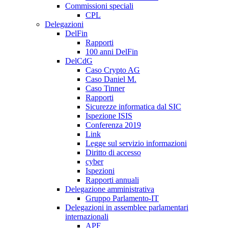
Commissioni speciali
CPL
Delegazioni
DelFin
Rapporti
100 anni DelFin
DelCdG
Caso Crypto AG
Caso Daniel M.
Caso Tinner
Rapporti
Sicurezze informatica dal SIC
Ispezione ISIS
Conferenza 2019
Link
Legge sul servizio informazioni
Diritto di accesso
cyber
Ispezioni
Rapporti annuali
Delegazione amministrativa
Gruppo Parlamento-IT
Delegazioni in assemblee parlamentari
internazionali
APF