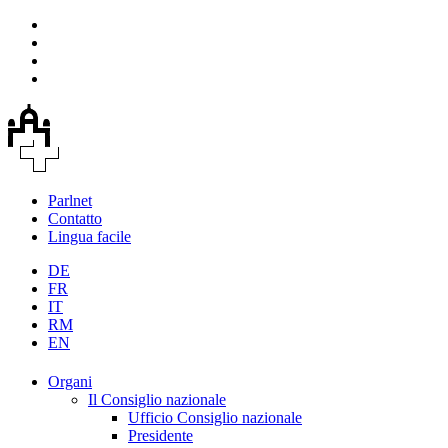
Parlnet
Contatto
Lingua facile
DE
FR
IT
RM
EN
Organi
Il Consiglio nazionale
Ufficio Consiglio nazionale
Presidente