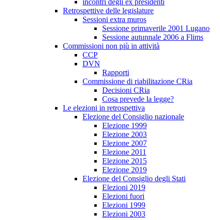
incontri degli ex presidenti
Retrospettive delle legislature
Sessioni extra muros
Sessione primaverile 2001 Lugano
Sessione autunnale 2006 a Flims
Commissioni non più in attività
CCP
DVN
Rapporti
Commissione di riabilitazione CRia
Decisioni CRia
Cosa prevede la legge?
Le elezioni in retrospettiva
Elezione del Consiglio nazionale
Elezione 1999
Elezione 2003
Elezione 2007
Elezione 2011
Elezione 2015
Elezione 2019
Elezione del Consiglio degli Stati
Elezioni 2019
Elezioni fuori
Elezioni 1999
Elezioni 2003