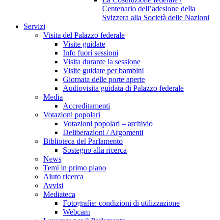
Centenario dell’adesione della
Svizzera alla Società delle Nazioni
Servizi
Visita del Palazzo federale
Visite guidate
Info fuori sessioni
Visita durante la sessione
Visite guidate per bambini
Giornata delle porte aperte
Audiovisita guidata di Palazzo federale
Media
Accreditamenti
Votazioni popolari
Votazioni popolari – archivio
Deliberazioni / Argomenti
Biblioteca del Parlamento
Sostegno alla ricerca
News
Temi in primo piano
Aiuto ricerca
Avvisi
Mediateca
Fotografie: condizioni di utilizzazione
Webcam