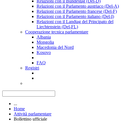
Relazioni con il Bundestag (Del-D)
Relazioni con il Parlamento austriaco (Del-A)
Relazioni con il Parlamento francese (Del-F)
Relazioni con il Parlamento italiano (Del-I)
Relazioni con il Landtag del Principato del
Liechtenstein (Del-FL)
Cooperazione tecnica parlamentare
Albania
Mongolia
Macedonia del Nord
Kosovo
FAQ
Registri
...
Home
Attività parlamentare
Bollettino ufficiale