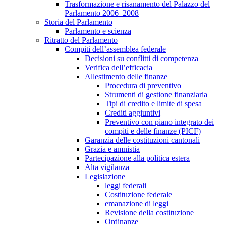
Trasformazione e risanamento del Palazzo del
Parlamento 2006–2008
Storia del Parlamento
Parlamento e scienza
Ritratto del Parlamento
Compiti dell’assemblea federale
Decisioni su conflitti di competenza
Verifica dell’efficacia
Allestimento delle finanze
Procedura di preventivo
Strumenti di gestione finanziaria
Tipi di credito e limite di spesa
Crediti aggiuntivi
Preventivo con piano integrato dei
compiti e delle finanze (PICF)
Garanzia delle costituzioni cantonali
Grazia e amnistia
Partecipazione alla politica estera
Alta vigilanza
Legislazione
leggi federali
Costituzione federale
emanazione di leggi
Revisione della costituzione
Ordinanze