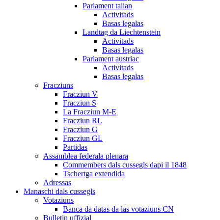
Parlament talian
Activitads
Basas legalas
Landtag da Liechtenstein
Activitads
Basas legalas
Parlament austriac
Activitads
Basas legalas
Fracziuns
Fracziun V
Fracziun S
La Fracziun M-E
Fracziun RL
Fracziun G
Fracziun GL
Partidas
Assamblea federala plenara
Commembers dals cussegls dapi il 1848
Tschertga extendida
Adressas
Manaschi dals cussegls
Votaziuns
Banca da datas da las votaziuns CN
Bulletin uffizial