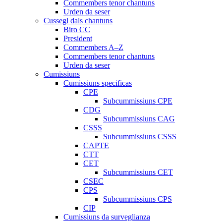
Commembers tenor chantuns
Urden da seser
Cussegl dals chantuns
Biro CC
President
Commembers A–Z
Commembers tenor chantuns
Urden da seser
Cumissiuns
Cumissiuns specificas
CPE
Subcummissiuns CPE
CDG
Subcummissiuns CAG
CSSS
Subcummissiuns CSSS
CAPTE
CTT
CET
Subcummissiuns CET
CSEC
CPS
Subcummissiuns CPS
CIP
Cumissiuns da surveglianza