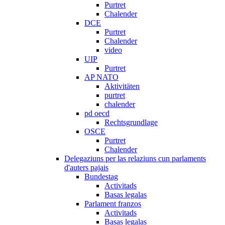
Purtret
Chalender
DCE
Purtret
Chalender
video
UIP
Purtret
AP NATO
Aktivitäten
purtret
chalender
pd oecd
Rechtsgrundlage
OSCE
Purtret
Chalender
Delegaziuns per las relaziuns cun parlaments
d'auters pajais
Bundestag
Activitads
Basas legalas
Parlament franzos
Activitads
Basas legalas