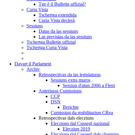
Tge è il Bulletin uffizial?
Curia Vista
Tschertga extendida
Curia Vista declerà
Sessiuns
Datas da las sessiuns
Las previstas da las sessiuns
Tschertga Bulletin uffizial
Tschertga Curia Vista
Davart il Parlament
Archiv
Retrospectivas da las legislaturas
Sessiuns extra muros
Sessiun d'atun 2006 a Flem
Anteriuras Cumissiuns
CCP
DSN
Berichte
Cumissiun da reabilitaziun CRea
Retrospectivas dals elecziuns
Elecziuns dal Cussegl naziunal
Elecziun 2019
Elecziuns dal Cussegl dals chantuns