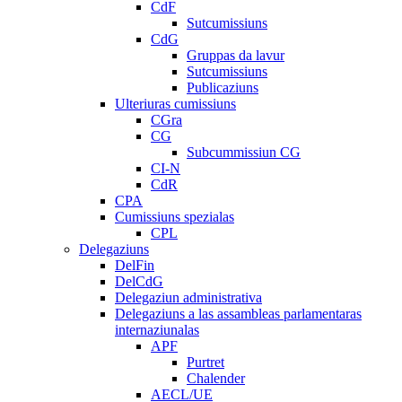
CdF
Sutcumissiuns
CdG
Gruppas da lavur
Sutcumissiuns
Publicaziuns
Ulteriuras cumissiuns
CGra
CG
Subcummissiun CG
CI-N
CdR
CPA
Cumissiuns spezialas
CPL
Delegaziuns
DelFin
DelCdG
Delegaziun administrativa
Delegaziuns a las assambleas parlamentaras
internaziunalas
APF
Purtret
Chalender
AECL/UE