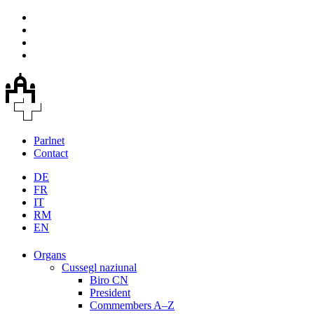
Parlnet
Contact
DE
FR
IT
RM
EN
Organs
Cussegl naziunal
Biro CN
President
Commembers A–Z