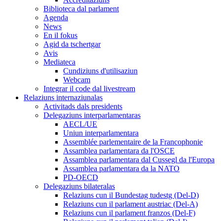
Biblioteca dal parlament
Agenda
News
En il fokus
Agid da tschertgar
Avis
Mediateca
Cundiziuns d'utilisaziun
Webcam
Integrar il code dal livestream
Relaziuns internaziunalas
Activitads dals presidents
Delegaziuns interparlamentaras
AECL/UE
Uniun interparlamentara
Assemblée parlementaire de la Francophonie
Assamblea parlamentara da l'OSCE
Assamblea parlamentara dal Cussegl da l'Europa
Assamblea parlamentara da la NATO
PD-OECD
Delegaziuns bilateralas
Relaziuns cun il Bundestag tudestg (Del-D)
Relaziuns cun il parlament austriac (Del-A)
Relaziuns cun il parlament franzos (Del-F)