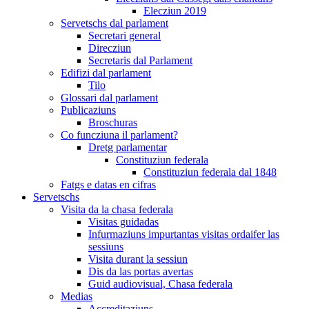
Elecziun 2019
Servetschs dal parlament
Secretari general
Direcziun
Secretaris dal Parlament
Edifizi dal parlament
Tilo
Glossari dal parlament
Publicaziuns
Broschuras
Co funcziuna il parlament?
Dretg parlamentar
Constituziun federala
Constituziun federala dal 1848
Fatgs e datas en cifras
Servetschs
Visita da la chasa federala
Visitas guidadas
Infurmaziuns impurtantas visitas ordaifer las
sessiuns
Visita durant la sessiun
Dis da las portas avertas
Guid audiovisual, Chasa federala
Medias
Accreditaziuns