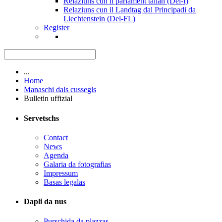
Relaziuns cun il parlament talian (Del-I)
Relaziuns cun il Landtag dal Principadi da
Liechtenstein (Del-FL)
Register
...
Home
Manaschi dals cussegls
Bulletin uffizial
Servetschs
Contact
News
Agenda
Galaria da fotografias
Impressum
Basas legalas
Dapli da nus
Purschida da plazzas