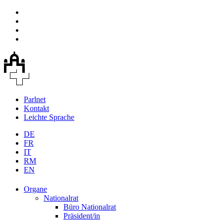
Parlnet
Kontakt
Leichte Sprache
DE
FR
IT
RM
EN
Organe
Nationalrat
Büro Nationalrat
Präsident/in