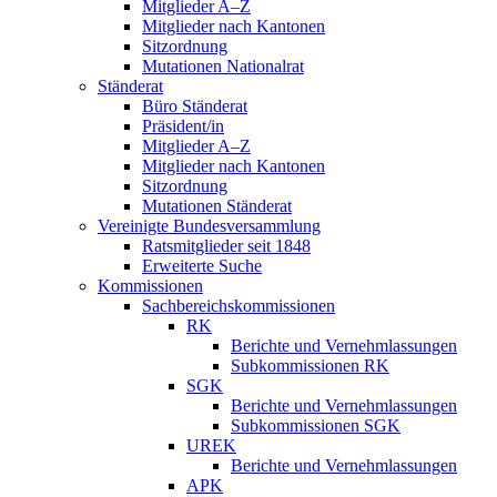
Mitglieder A–Z
Mitglieder nach Kantonen
Sitzordnung
Mutationen Nationalrat
Ständerat
Büro Ständerat
Präsident/in
Mitglieder A–Z
Mitglieder nach Kantonen
Sitzordnung
Mutationen Ständerat
Vereinigte Bundesversammlung
Ratsmitglieder seit 1848
Erweiterte Suche
Kommissionen
Sachbereichskommissionen
RK
Berichte und Vernehmlassungen
Subkommissionen RK
SGK
Berichte und Vernehmlassungen
Subkommissionen SGK
UREK
Berichte und Vernehmlassungen
APK