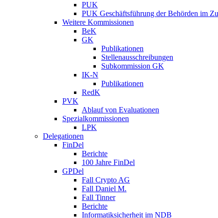
PUK
PUK Geschäftsführung der Behörden im Zus
Weitere Kommissionen
BeK
GK
Publikationen
Stellenausschreibungen
Subkommission GK
IK-N
Publikationen
RedK
PVK
Ablauf von Evaluationen
Spezialkommissionen
LPK
Delegationen
FinDel
Berichte
100 Jahre FinDel
GPDel
Fall Crypto AG
Fall Daniel M.
Fall Tinner
Berichte
Informatiksicherheit ­im NDB