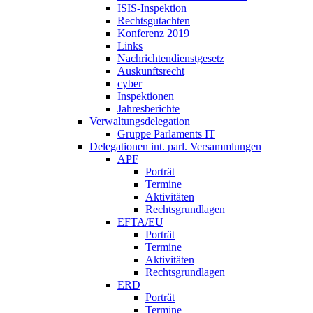
ISIS-Inspektion
Rechtsgutachten
Konferenz 2019
Links
Nachrichtendienstgesetz
Auskunftsrecht
cyber
Inspektionen
Jahresberichte
Verwaltungsdelegation
Gruppe Parlaments IT
Delegationen int. parl. Versammlungen
APF
Porträt
Termine
Aktivitäten
Rechtsgrundlagen
EFTA/EU
Porträt
Termine
Aktivitäten
Rechtsgrundlagen
ERD
Porträt
Termine