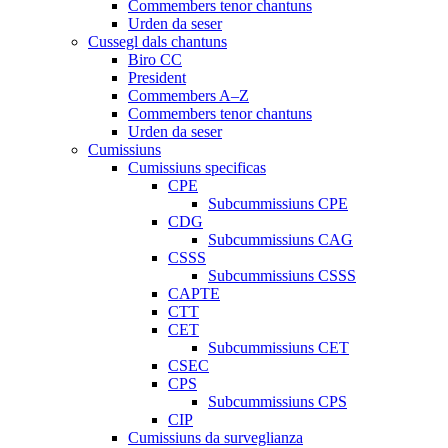
Commembers tenor chantuns
Urden da seser
Cussegl dals chantuns
Biro CC
President
Commembers A–Z
Commembers tenor chantuns
Urden da seser
Cumissiuns
Cumissiuns specificas
CPE
Subcummissiuns CPE
CDG
Subcummissiuns CAG
CSSS
Subcummissiuns CSSS
CAPTE
CTT
CET
Subcummissiuns CET
CSEC
CPS
Subcummissiuns CPS
CIP
Cumissiuns da surveglianza