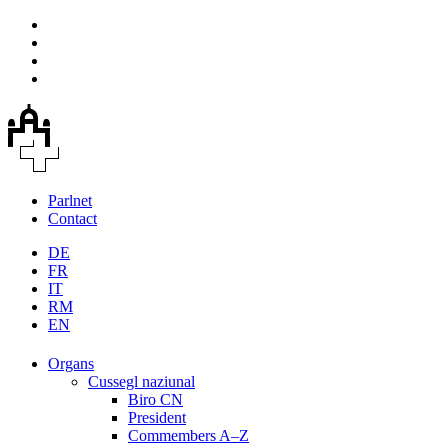
Parlnet
Contact
DE
FR
IT
RM
EN
Organs
Cussegl naziunal
Biro CN
President
Commembers A–Z