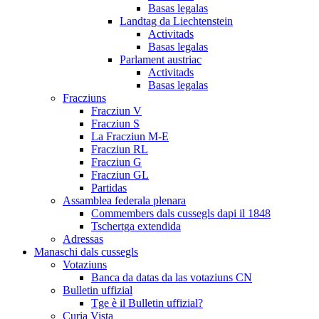
Basas legalas
Landtag da Liechtenstein
Activitads
Basas legalas
Parlament austriac
Activitads
Basas legalas
Fracziuns
Fracziun V
Fracziun S
La Fracziun M-E
Fracziun RL
Fracziun G
Fracziun GL
Partidas
Assamblea federala plenara
Commembers dals cussegls dapi il 1848
Tschertga extendida
Adressas
Manaschi dals cussegls
Votaziuns
Banca da datas da las votaziuns CN
Bulletin uffizial
Tge è il Bulletin uffizial?
Curia Vista