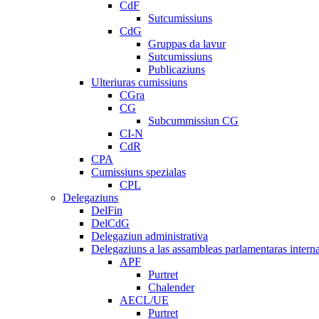
CdF
Sutcumissiuns
CdG
Gruppas da lavur
Sutcumissiuns
Publicaziuns
Ulteriuras cumissiuns
CGra
CG
Subcummissiun CG
CI-N
CdR
CPA
Cumissiuns spezialas
CPL
Delegaziuns
DelFin
DelCdG
Delegaziun administrativa
Delegaziuns a las assambleas parlamentaras intern
APF
Purtret
Chalender
AECL/UE
Purtret