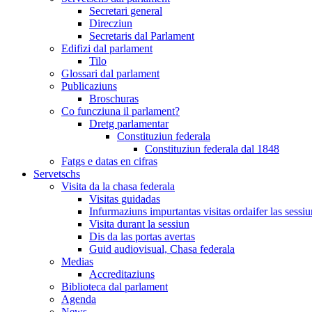
Secretari general
Direcziun
Secretaris dal Parlament
Edifizi dal parlament
Tilo
Glossari dal parlament
Publicaziuns
Broschuras
Co funcziuna il parlament?
Dretg parlamentar
Constituziun federala
Constituziun federala dal 1848
Fatgs e datas en cifras
Servetschs
Visita da la chasa federala
Visitas guidadas
Infurmaziuns impurtantas visitas ordaifer las sessiu
Visita durant la sessiun
Dis da las portas avertas
Guid audiovisual, Chasa federala
Medias
Accreditaziuns
Biblioteca dal parlament
Agenda
News