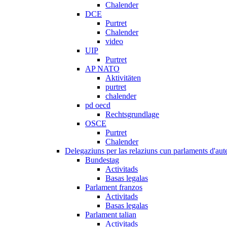
Chalender
DCE
Purtret
Chalender
video
UIP
Purtret
AP NATO
Aktivitäten
purtret
chalender
pd oecd
Rechtsgrundlage
OSCE
Purtret
Chalender
Delegaziuns per las relaziuns cun parlaments d'aute
Bundestag
Activitads
Basas legalas
Parlament franzos
Activitads
Basas legalas
Parlament talian
Activitads