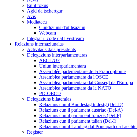
En il fokus
Agid da tschertgar
Avis
Mediateca
Cundiziuns d'utilisaziun
Webcam
Integrar il code dal livestream
Relaziuns internaziunalas
Activitads dals presidents
Delegaziuns interparlamentaras
AECL/UE
Uniun interparlamentara
Assemblée parlementaire de la Francophonie
Assamblea parlamentara da l'OSCE
Assamblea parlamentara dal Cussegl da l'Europa
Assamblea parlamentara da la NATO
PD-OECD
Delegaziuns bilateralas
Relaziuns cun il Bundestag tudestg (Del-D)
Relaziuns cun il parlament austriac (Del-A)
Relaziuns cun il parlament franzos (Del-F)
Relaziuns cun il parlament talian (Del-I)
Relaziuns cun il Landtag dal Principadi da Liechte
Register