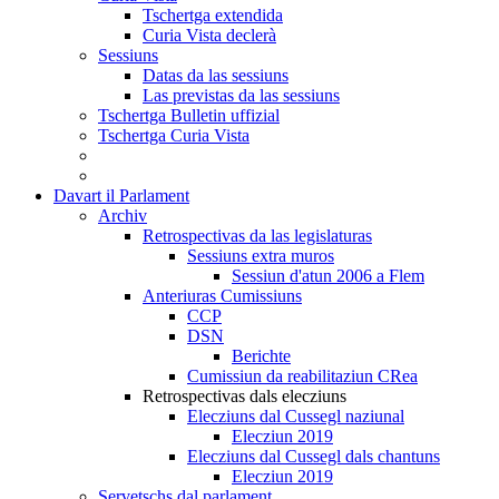
Tschertga extendida
Curia Vista declerà
Sessiuns
Datas da las sessiuns
Las previstas da las sessiuns
Tschertga Bulletin uffizial
Tschertga Curia Vista
Davart il Parlament
Archiv
Retrospectivas da las legislaturas
Sessiuns extra muros
Sessiun d'atun 2006 a Flem
Anteriuras Cumissiuns
CCP
DSN
Berichte
Cumissiun da reabilitaziun CRea
Retrospectivas dals elecziuns
Elecziuns dal Cussegl naziunal
Elecziun 2019
Elecziuns dal Cussegl dals chantuns
Elecziun 2019
Servetschs dal parlament