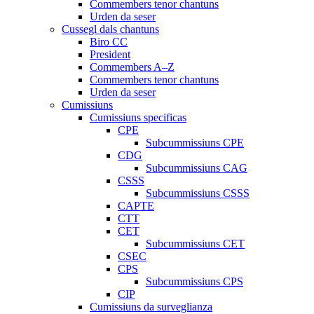
Commembers tenor chantuns
Urden da seser
Cussegl dals chantuns
Biro CC
President
Commembers A–Z
Commembers tenor chantuns
Urden da seser
Cumissiuns
Cumissiuns specificas
CPE
Subcummissiuns CPE
CDG
Subcummissiuns CAG
CSSS
Subcummissiuns CSSS
CAPTE
CTT
CET
Subcummissiuns CET
CSEC
CPS
Subcummissiuns CPS
CIP
Cumissiuns da surveglianza