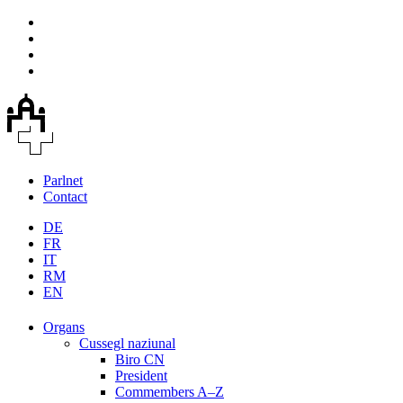
Parlnet
Contact
DE
FR
IT
RM
EN
Organs
Cussegl naziunal
Biro CN
President
Commembers A–Z