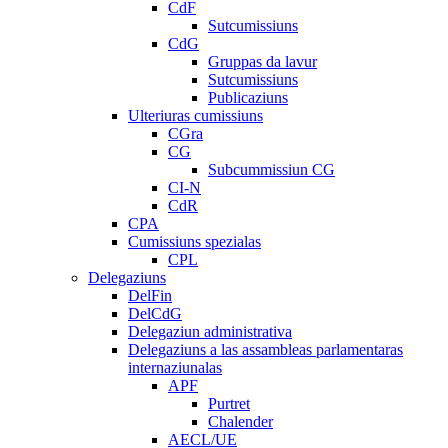
CdF
Sutcumissiuns
CdG
Gruppas da lavur
Sutcumissiuns
Publicaziuns
Ulteriuras cumissiuns
CGra
CG
Subcummissiun CG
CI-N
CdR
CPA
Cumissiuns spezialas
CPL
Delegaziuns
DelFin
DelCdG
Delegaziun administrativa
Delegaziuns a las assambleas parlamentaras
internaziunalas
APF
Purtret
Chalender
AECL/UE