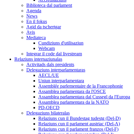
Biblioteca dal parlament
Agenda
News
En il fokus
Agid da tschertgar
Avis
Mediateca
Cundiziuns d'utilisaziun
Webcam
Integrar il code dal livestream
Relaziuns internaziunalas
Activitads dals presidents
Delegaziuns interparlamentaras
AECL/UE
Uniun interparlamentara
Assemblée parlementaire de la Francophonie
Assamblea parlamentara da l'OSCE
Assamblea parlamentara dal Cussegl da l'Europa
Assamblea parlamentara da la NATO
PD-OECD
Delegaziuns bilateralas
Relaziuns cun il Bundestag tudestg (Del-D)
Relaziuns cun il parlament austriac (Del-A)
Relaziuns cun il parlament franzos (Del-F)