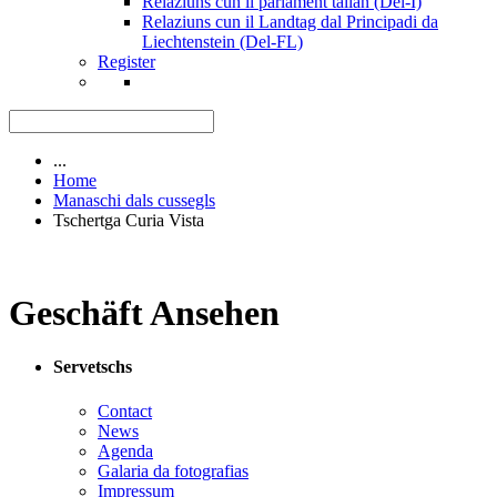
Relaziuns cun il parlament talian (Del-I)
Relaziuns cun il Landtag dal Principadi da
Liechtenstein (Del-FL)
Register
...
Home
Manaschi dals cussegls
Tschertga Curia Vista
Geschäft Ansehen
Servetschs
Contact
News
Agenda
Galaria da fotografias
Impressum