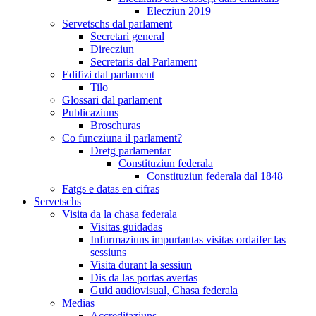
Elecziun 2019
Servetschs dal parlament
Secretari general
Direcziun
Secretaris dal Parlament
Edifizi dal parlament
Tilo
Glossari dal parlament
Publicaziuns
Broschuras
Co funcziuna il parlament?
Dretg parlamentar
Constituziun federala
Constituziun federala dal 1848
Fatgs e datas en cifras
Servetschs
Visita da la chasa federala
Visitas guidadas
Infurmaziuns impurtantas visitas ordaifer las
sessiuns
Visita durant la sessiun
Dis da las portas avertas
Guid audiovisual, Chasa federala
Medias
Accreditaziuns