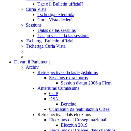
Tge è il Bulletin uffizial?
Curia Vista
Tschertga extendida
Curia Vista declerà
Sessiuns
Datas da las sessiuns
Las previstas da las sessiuns
Tschertga Bulletin uffizial
Tschertga Curia Vista
Davart il Parlament
Archiv
Retrospectivas da las legislaturas
Sessiuns extra muros
Sessiun d'atun 2006 a Flem
Anteriuras Cumissiuns
CCP
DSN
Berichte
Cumissiun da reabilitaziun CRea
Retrospectivas dals elecziuns
Elecziuns dal Cussegl naziunal
Elecziun 2019
Elecziuns dal Cussegl dals chantuns