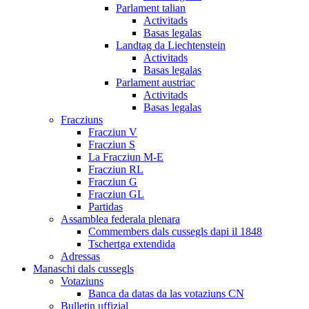
Parlament talian
Activitads
Basas legalas
Landtag da Liechtenstein
Activitads
Basas legalas
Parlament austriac
Activitads
Basas legalas
Fracziuns
Fracziun V
Fracziun S
La Fracziun M-E
Fracziun RL
Fracziun G
Fracziun GL
Partidas
Assamblea federala plenara
Commembers dals cussegls dapi il 1848
Tschertga extendida
Adressas
Manaschi dals cussegls
Votaziuns
Banca da datas da las votaziuns CN
Bulletin uffizial