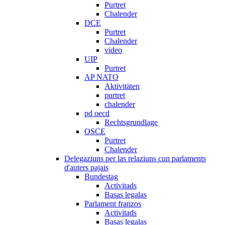
Purtret
Chalender
DCE
Purtret
Chalender
video
UIP
Purtret
AP NATO
Aktivitäten
purtret
chalender
pd oecd
Rechtsgrundlage
OSCE
Purtret
Chalender
Delegaziuns per las relaziuns cun parlaments
d'auters pajais
Bundestag
Activitads
Basas legalas
Parlament franzos
Activitads
Basas legalas