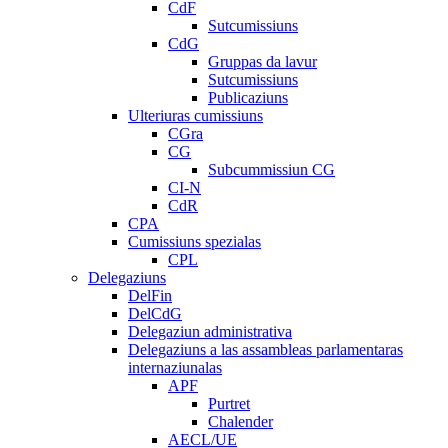
CdF
Sutcumissiuns
CdG
Gruppas da lavur
Sutcumissiuns
Publicaziuns
Ulteriuras cumissiuns
CGra
CG
Subcummissiun CG
CI-N
CdR
CPA
Cumissiuns spezialas
CPL
Delegaziuns
DelFin
DelCdG
Delegaziun administrativa
Delegaziuns a las assambleas parlamentaras
internaziunalas
APF
Purtret
Chalender
AECL/UE