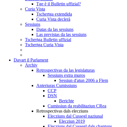
Tge è il Bulletin uffizial?
Curia Vista
Tschertga extendida
Curia Vista declerà
Sessiuns
Datas da las sessiuns
Las previstas da las sessiuns
Tschertga Bulletin uffizial
Tschertga Curia Vista
Davart il Parlament
Archiv
Retrospectivas da las legislaturas
Sessiuns extra muros
Sessiun d'atun 2006 a Flem
Anteriuras Cumissiuns
CCP
DSN
Berichte
Cumissiun da reabilitaziun CRea
Retrospectivas dals elecziuns
Elecziuns dal Cussegl naziunal
Elecziun 2019
Elecziuns dal Cussegl dals chantuns