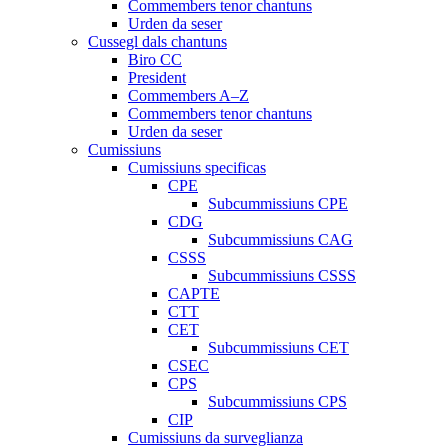
Commembers tenor chantuns
Urden da seser
Cussegl dals chantuns
Biro CC
President
Commembers A–Z
Commembers tenor chantuns
Urden da seser
Cumissiuns
Cumissiuns specificas
CPE
Subcummissiuns CPE
CDG
Subcummissiuns CAG
CSSS
Subcummissiuns CSSS
CAPTE
CTT
CET
Subcummissiuns CET
CSEC
CPS
Subcummissiuns CPS
CIP
Cumissiuns da surveglianza