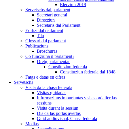
Elecziun 2019
Servetschs dal parlament
Secretari general
Direcziun
Secretaris dal Parlament
Edifizi dal parlament
Tilo
Glossari dal parlament
Publicaziuns
Broschuras
Co funcziuna il parlament?
Dretg parlamentar
Constituziun federala
Constituziun federala dal 1848
Fatgs e datas en cifras
Servetschs
Visita da la chasa federala
Visitas guidadas
Infurmaziuns impurtantas visitas ordaifer las
sessiuns
Visita durant la sessiun
Dis da las portas avertas
Guid audiovisual, Chasa federala
Medias
Accreditaziuns