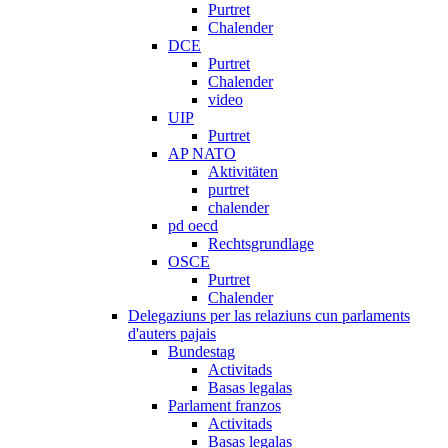
Purtret
Chalender
DCE
Purtret
Chalender
video
UIP
Purtret
AP NATO
Aktivitäten
purtret
chalender
pd oecd
Rechtsgrundlage
OSCE
Purtret
Chalender
Delegaziuns per las relaziuns cun parlaments
d'auters pajais
Bundestag
Activitads
Basas legalas
Parlament franzos
Activitads
Basas legalas