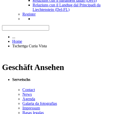
Relaziuns cun il parlament talian (Del-I)
Relaziuns cun il Landtag dal Principadi da
Liechtenstein (Del-FL)
Register
...
Home
Tschertga Curia Vista
Geschäft Ansehen
Servetschs
Contact
News
Agenda
Galaria da fotografias
Impressum
Basas legalas