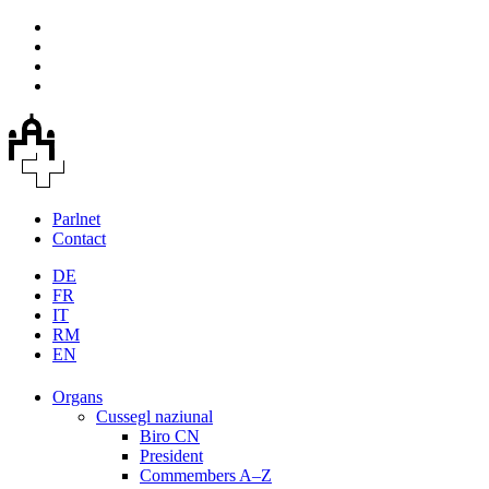
Parlnet
Contact
DE
FR
IT
RM
EN
Organs
Cussegl naziunal
Biro CN
President
Commembers A–Z