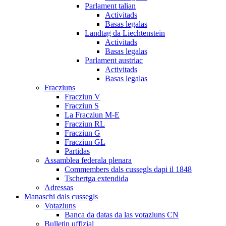
Parlament talian
Activitads
Basas legalas
Landtag da Liechtenstein
Activitads
Basas legalas
Parlament austriac
Activitads
Basas legalas
Fracziuns
Fracziun V
Fracziun S
La Fracziun M-E
Fracziun RL
Fracziun G
Fracziun GL
Partidas
Assamblea federala plenara
Commembers dals cussegls dapi il 1848
Tschertga extendida
Adressas
Manaschi dals cussegls
Votaziuns
Banca da datas da las votaziuns CN
Bulletin uffizial