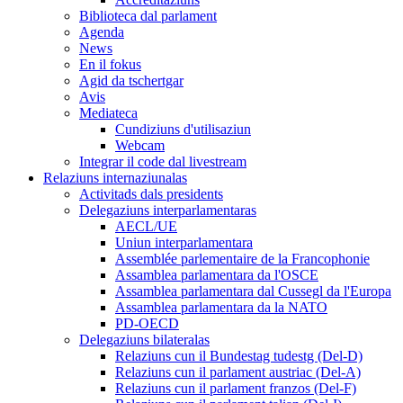
Biblioteca dal parlament
Agenda
News
En il fokus
Agid da tschertgar
Avis
Mediateca
Cundiziuns d'utilisaziun
Webcam
Integrar il code dal livestream
Relaziuns internaziunalas
Activitads dals presidents
Delegaziuns interparlamentaras
AECL/UE
Uniun interparlamentara
Assemblée parlementaire de la Francophonie
Assamblea parlamentara da l'OSCE
Assamblea parlamentara dal Cussegl da l'Europa
Assamblea parlamentara da la NATO
PD-OECD
Delegaziuns bilateralas
Relaziuns cun il Bundestag tudestg (Del-D)
Relaziuns cun il parlament austriac (Del-A)
Relaziuns cun il parlament franzos (Del-F)