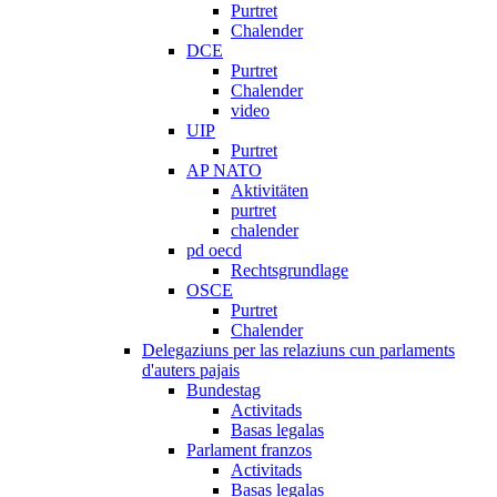
Purtret
Chalender
DCE
Purtret
Chalender
video
UIP
Purtret
AP NATO
Aktivitäten
purtret
chalender
pd oecd
Rechtsgrundlage
OSCE
Purtret
Chalender
Delegaziuns per las relaziuns cun parlaments
d'auters pajais
Bundestag
Activitads
Basas legalas
Parlament franzos
Activitads
Basas legalas