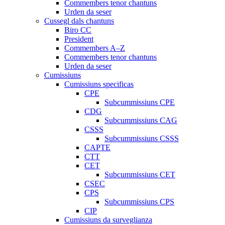
Commembers tenor chantuns
Urden da seser
Cussegl dals chantuns
Biro CC
President
Commembers A–Z
Commembers tenor chantuns
Urden da seser
Cumissiuns
Cumissiuns specificas
CPE
Subcummissiuns CPE
CDG
Subcummissiuns CAG
CSSS
Subcummissiuns CSSS
CAPTE
CTT
CET
Subcummissiuns CET
CSEC
CPS
Subcummissiuns CPS
CIP
Cumissiuns da surveglianza