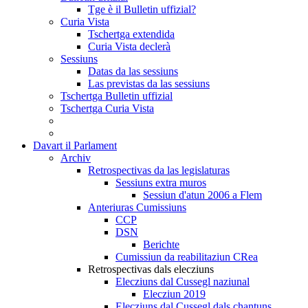
Tge è il Bulletin uffizial?
Curia Vista
Tschertga extendida
Curia Vista declerà
Sessiuns
Datas da las sessiuns
Las previstas da las sessiuns
Tschertga Bulletin uffizial
Tschertga Curia Vista
Davart il Parlament
Archiv
Retrospectivas da las legislaturas
Sessiuns extra muros
Sessiun d'atun 2006 a Flem
Anteriuras Cumissiuns
CCP
DSN
Berichte
Cumissiun da reabilitaziun CRea
Retrospectivas dals elecziuns
Elecziuns dal Cussegl naziunal
Elecziun 2019
Elecziuns dal Cussegl dals chantuns