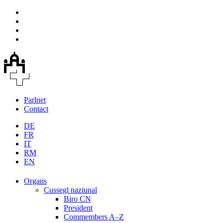
Parlnet
Contact
DE
FR
IT
RM
EN
Organs
Cussegl naziunal
Biro CN
President
Commembers A–Z