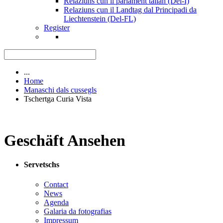
Relaziuns cun il parlament talian (Del-I)
Relaziuns cun il Landtag dal Principadi da
Liechtenstein (Del-FL)
Register
...
Home
Manaschi dals cussegls
Tschertga Curia Vista
Geschäft Ansehen
Servetschs
Contact
News
Agenda
Galaria da fotografias
Impressum