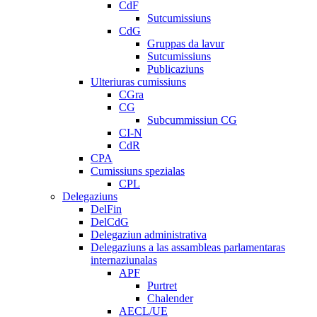
CdF
Sutcumissiuns
CdG
Gruppas da lavur
Sutcumissiuns
Publicaziuns
Ulteriuras cumissiuns
CGra
CG
Subcummissiun CG
CI-N
CdR
CPA
Cumissiuns spezialas
CPL
Delegaziuns
DelFin
DelCdG
Delegaziun administrativa
Delegaziuns a las assambleas parlamentaras
internaziunalas
APF
Purtret
Chalender
AECL/UE