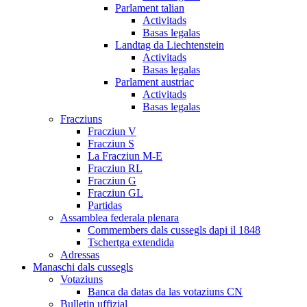
Parlament talian
Activitads
Basas legalas
Landtag da Liechtenstein
Activitads
Basas legalas
Parlament austriac
Activitads
Basas legalas
Fracziuns
Fracziun V
Fracziun S
La Fracziun M-E
Fracziun RL
Fracziun G
Fracziun GL
Partidas
Assamblea federala plenara
Commembers dals cussegls dapi il 1848
Tschertga extendida
Adressas
Manaschi dals cussegls
Votaziuns
Banca da datas da las votaziuns CN
Bulletin uffizial