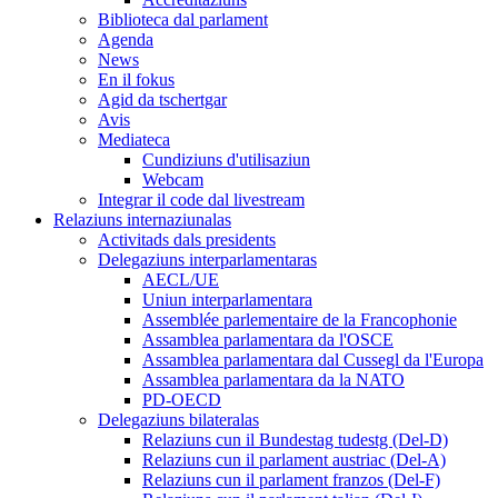
Biblioteca dal parlament
Agenda
News
En il fokus
Agid da tschertgar
Avis
Mediateca
Cundiziuns d'utilisaziun
Webcam
Integrar il code dal livestream
Relaziuns internaziunalas
Activitads dals presidents
Delegaziuns interparlamentaras
AECL/UE
Uniun interparlamentara
Assemblée parlementaire de la Francophonie
Assamblea parlamentara da l'OSCE
Assamblea parlamentara dal Cussegl da l'Europa
Assamblea parlamentara da la NATO
PD-OECD
Delegaziuns bilateralas
Relaziuns cun il Bundestag tudestg (Del-D)
Relaziuns cun il parlament austriac (Del-A)
Relaziuns cun il parlament franzos (Del-F)