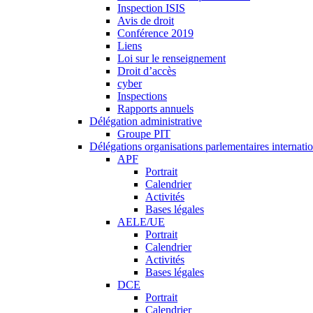
Inspection ISIS
Avis de droit
Conférence 2019
Liens
Loi sur le renseignement
Droit d’accès
cyber
Inspections
Rapports annuels
Délégation administrative
Groupe PIT
Délégations organisations parlementaires internati
APF
Portrait
Calendrier
Activités
Bases légales
AELE/UE
Portrait
Calendrier
Activités
Bases légales
DCE
Portrait
Calendrier