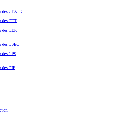
ion des CEATE
on des CTT
on des CER
ion des CSEC
on des CPS
n des CIP
ation