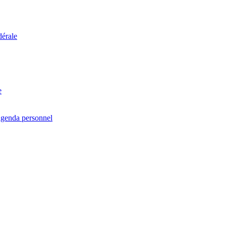
dérale
e
agenda personnel