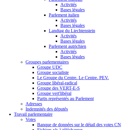
Activités
Bases légales
Parlement italien
Activités
Bases légales
Landtag du Liechtenstein
Activités
Bases légales
Parlement autrichien
Activités
Bases légales
Groupes parlementaires
Groupe UDC
Groupe socialiste
Le Groupe du Centre. Le Centre. PEV.
Groupe libéral-radical
Groupe des VERT-E-S
Groupe vert'libéral
Partis représentés au Parlement
Adresses
Indemnités des députés
Travail parlementaire
Votes
Banque de données sur le détail des votes CN
Fichiers xls à télécharger