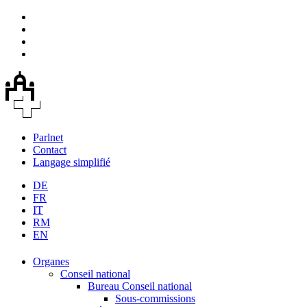
Parlnet
Contact
Langage simplifié
DE
FR
IT
RM
EN
Organes
Conseil national
Bureau Conseil national
Sous-commissions