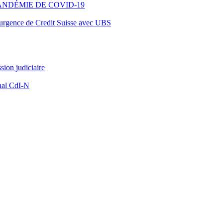
ANDÉMIE DE COVID-19
d’urgence de Credit Suisse avec UBS
ion judiciaire
nal CdI-N