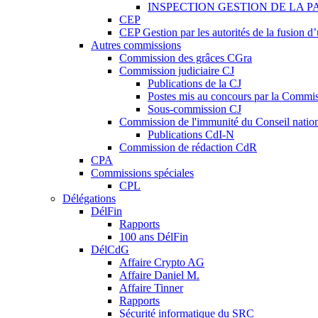
INSPECTION GESTION DE LA P
CEP
CEP Gestion par les autorités de la fusion 
Autres commissions
Commission des grâces CGra
Commission judiciaire CJ
Publications de la CJ
Postes mis au concours par la Commiss
Sous-commission CJ
Commission de l'immunité du Conseil natio
Publications CdI-N
Commission de rédaction CdR
CPA
Commissions spéciales
CPL
Délégations
DélFin
Rapports
100 ans DélFin
DélCdG
Affaire Crypto AG
Affaire Daniel M.
Affaire Tinner
Rapports
Sécurité informatique du SRC