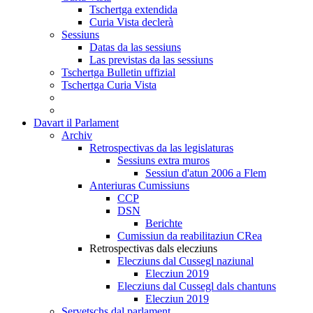
Tschertga extendida
Curia Vista declerà
Sessiuns
Datas da las sessiuns
Las previstas da las sessiuns
Tschertga Bulletin uffizial
Tschertga Curia Vista
Davart il Parlament
Archiv
Retrospectivas da las legislaturas
Sessiuns extra muros
Sessiun d'atun 2006 a Flem
Anteriuras Cumissiuns
CCP
DSN
Berichte
Cumissiun da reabilitaziun CRea
Retrospectivas dals elecziuns
Elecziuns dal Cussegl naziunal
Elecziun 2019
Elecziuns dal Cussegl dals chantuns
Elecziun 2019
Servetschs dal parlament