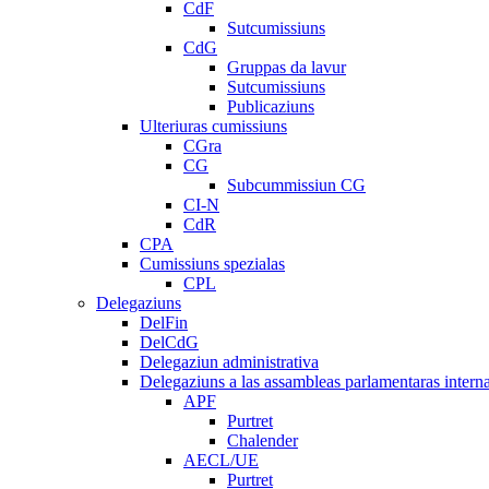
CdF
Sutcumissiuns
CdG
Gruppas da lavur
Sutcumissiuns
Publicaziuns
Ulteriuras cumissiuns
CGra
CG
Subcummissiun CG
CI-N
CdR
CPA
Cumissiuns spezialas
CPL
Delegaziuns
DelFin
DelCdG
Delegaziun administrativa
Delegaziuns a las assambleas parlamentaras intern
APF
Purtret
Chalender
AECL/UE
Purtret