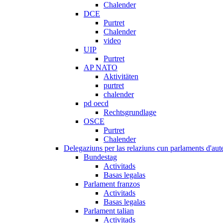
Chalender
DCE
Purtret
Chalender
video
UIP
Purtret
AP NATO
Aktivitäten
purtret
chalender
pd oecd
Rechtsgrundlage
OSCE
Purtret
Chalender
Delegaziuns per las relaziuns cun parlaments d'aute
Bundestag
Activitads
Basas legalas
Parlament franzos
Activitads
Basas legalas
Parlament talian
Activitads