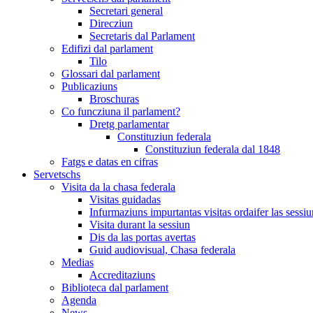
Secretari general
Direcziun
Secretaris dal Parlament
Edifizi dal parlament
Tilo
Glossari dal parlament
Publicaziuns
Broschuras
Co funcziuna il parlament?
Dretg parlamentar
Constituziun federala
Constituziun federala dal 1848
Fatgs e datas en cifras
Servetschs
Visita da la chasa federala
Visitas guidadas
Infurmaziuns impurtantas visitas ordaifer las sessiu
Visita durant la sessiun
Dis da las portas avertas
Guid audiovisual, Chasa federala
Medias
Accreditaziuns
Biblioteca dal parlament
Agenda
News