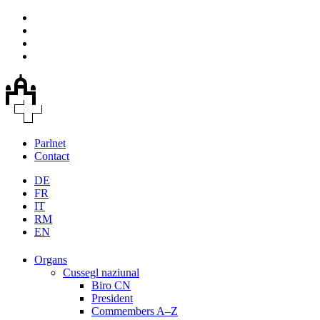
Parlnet
Contact
DE
FR
IT
RM
EN
Organs
Cussegl naziunal
Biro CN
President
Commembers A–Z