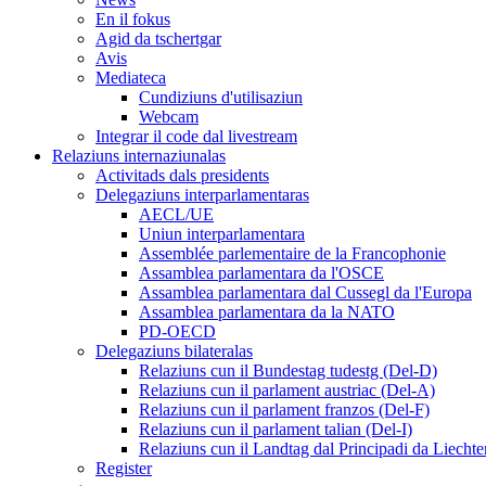
En il fokus
Agid da tschertgar
Avis
Mediateca
Cundiziuns d'utilisaziun
Webcam
Integrar il code dal livestream
Relaziuns internaziunalas
Activitads dals presidents
Delegaziuns interparlamentaras
AECL/UE
Uniun interparlamentara
Assemblée parlementaire de la Francophonie
Assamblea parlamentara da l'OSCE
Assamblea parlamentara dal Cussegl da l'Europa
Assamblea parlamentara da la NATO
PD-OECD
Delegaziuns bilateralas
Relaziuns cun il Bundestag tudestg (Del-D)
Relaziuns cun il parlament austriac (Del-A)
Relaziuns cun il parlament franzos (Del-F)
Relaziuns cun il parlament talian (Del-I)
Relaziuns cun il Landtag dal Principadi da Liechte
Register