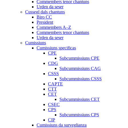
Commembers tenor chantuns
Urden da seser
Cussegl dals chantuns
Biro CC
President
Commembers A–Z
Commembers tenor chantuns
Urden da seser
Cumissiuns
Cumissiuns specificas
CPE
Subcummissiuns CPE
CDG
Subcummissiuns CAG
CSSS
Subcummissiuns CSSS
CAPTE
CTT
CET
Subcummissiuns CET
CSEC
CPS
Subcummissiuns CPS
CIP
Cumissiuns da surveglianza