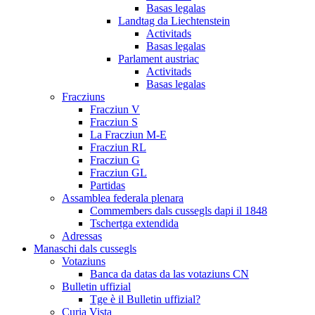
Basas legalas
Landtag da Liechtenstein
Activitads
Basas legalas
Parlament austriac
Activitads
Basas legalas
Fracziuns
Fracziun V
Fracziun S
La Fracziun M-E
Fracziun RL
Fracziun G
Fracziun GL
Partidas
Assamblea federala plenara
Commembers dals cussegls dapi il 1848
Tschertga extendida
Adressas
Manaschi dals cussegls
Votaziuns
Banca da datas da las votaziuns CN
Bulletin uffizial
Tge è il Bulletin uffizial?
Curia Vista