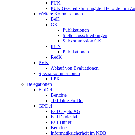
PUK
PUK Geschäftsführung der Behörden im Zus
Weitere Kommissionen
BeK
GK
Publikationen
Stellenausschreibungen
Subkommission GK
IK-N
Publikationen
RedK
PVK
Ablauf von Evaluationen
Spezialkommissionen
LPK
Delegationen
FinDel
Berichte
100 Jahre FinDel
GPDel
Fall Crypto AG
Fall Daniel M.
Fall Tinner
Berichte
Informatiksicherheit ­im NDB