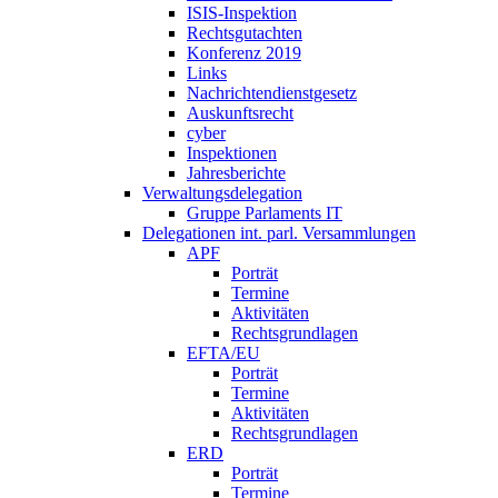
ISIS-Inspektion
Rechtsgutachten
Konferenz 2019
Links
Nachrichtendienstgesetz
Auskunftsrecht
cyber
Inspektionen
Jahresberichte
Verwaltungsdelegation
Gruppe Parlaments IT
Delegationen int. parl. Versammlungen
APF
Porträt
Termine
Aktivitäten
Rechtsgrundlagen
EFTA/EU
Porträt
Termine
Aktivitäten
Rechtsgrundlagen
ERD
Porträt
Termine