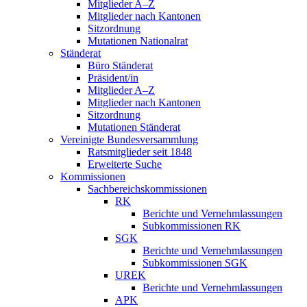
Mitglieder A–Z
Mitglieder nach Kantonen
Sitzordnung
Mutationen Nationalrat
Ständerat
Büro Ständerat
Präsident/in
Mitglieder A–Z
Mitglieder nach Kantonen
Sitzordnung
Mutationen Ständerat
Vereinigte Bundesversammlung
Ratsmitglieder seit 1848
Erweiterte Suche
Kommissionen
Sachbereichskommissionen
RK
Berichte und Vernehmlassungen
Subkommissionen RK
SGK
Berichte und Vernehmlassungen
Subkommissionen SGK
UREK
Berichte und Vernehmlassungen
APK