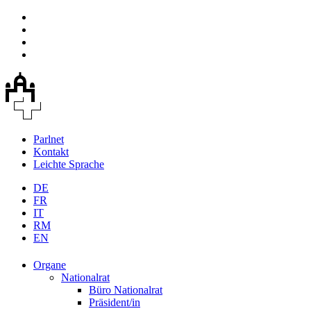
Parlnet
Kontakt
Leichte Sprache
DE
FR
IT
RM
EN
Organe
Nationalrat
Büro Nationalrat
Präsident/in