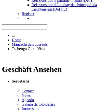
Relaziuns cun il parlament talian (Del-I)
Relaziuns cun il Landtag dal Principadi da
Liechtenstein (Del-FL)
Register
...
Home
Manaschi dals cussegls
Tschertga Curia Vista
Geschäft Ansehen
Servetschs
Contact
News
Agenda
Galaria da fotografias
Impressum