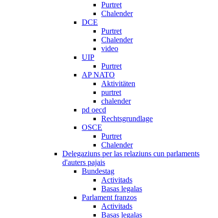
Purtret
Chalender
DCE
Purtret
Chalender
video
UIP
Purtret
AP NATO
Aktivitäten
purtret
chalender
pd oecd
Rechtsgrundlage
OSCE
Purtret
Chalender
Delegaziuns per las relaziuns cun parlaments
d'auters pajais
Bundestag
Activitads
Basas legalas
Parlament franzos
Activitads
Basas legalas