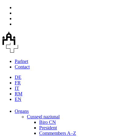
Parlnet
Contact
DE
FR
IT
RM
EN
Organs
Cussegl naziunal
Biro CN
President
Commembers A–Z