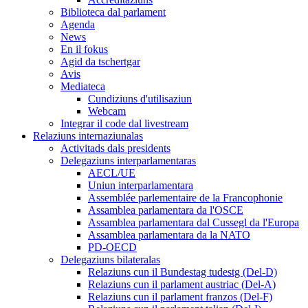
Biblioteca dal parlament
Agenda
News
En il fokus
Agid da tschertgar
Avis
Mediateca
Cundiziuns d'utilisaziun
Webcam
Integrar il code dal livestream
Relaziuns internaziunalas
Activitads dals presidents
Delegaziuns interparlamentaras
AECL/UE
Uniun interparlamentara
Assemblée parlementaire de la Francophonie
Assamblea parlamentara da l'OSCE
Assamblea parlamentara dal Cussegl da l'Europa
Assamblea parlamentara da la NATO
PD-OECD
Delegaziuns bilateralas
Relaziuns cun il Bundestag tudestg (Del-D)
Relaziuns cun il parlament austriac (Del-A)
Relaziuns cun il parlament franzos (Del-F)