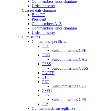
Commembers tenor chantuns
Urden da seser
Cussegl dals chantuns
Biro CC
President
Commembers A–Z
Commembers tenor chantuns
Urden da seser
Cumissiuns
Cumissiuns specificas
CPE
Subcummissiuns CPE
CDG
Subcummissiuns CAG
CSSS
Subcummissiuns CSSS
CAPTE
CTT
CET
Subcummissiuns CET
CSEC
CPS
Subcummissiuns CPS
CIP
Cumissiuns da surveglianza