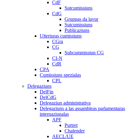
CdF
Sutcumissiuns
CdG
Gruppas da lavur
Sutcumissiuns
Publicaziuns
Ulteriuras cumissiuns
CGra
CG
Subcummissiun CG
CI-N
CdR
CPA
Cumissiuns spezialas
CPL
Delegaziuns
DelFin
DelCdG
Delegaziun administrativa
Delegaziuns a las assambleas parlamentaras
internaziunalas
APF
Purtret
Chalender
AECL/UE