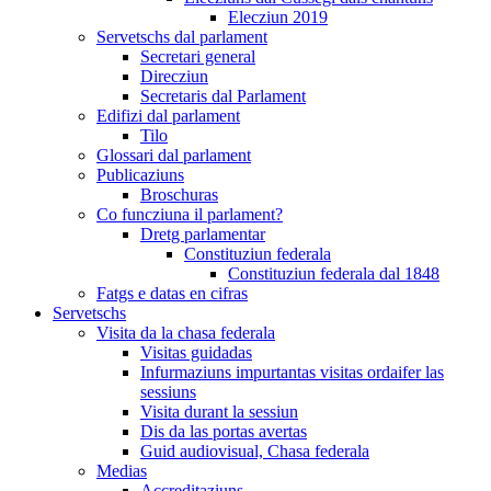
Elecziun 2019
Servetschs dal parlament
Secretari general
Direcziun
Secretaris dal Parlament
Edifizi dal parlament
Tilo
Glossari dal parlament
Publicaziuns
Broschuras
Co funcziuna il parlament?
Dretg parlamentar
Constituziun federala
Constituziun federala dal 1848
Fatgs e datas en cifras
Servetschs
Visita da la chasa federala
Visitas guidadas
Infurmaziuns impurtantas visitas ordaifer las
sessiuns
Visita durant la sessiun
Dis da las portas avertas
Guid audiovisual, Chasa federala
Medias
Accreditaziuns