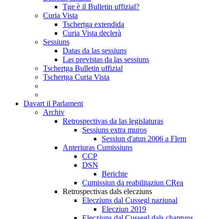
Tge è il Bulletin uffizial?
Curia Vista
Tschertga extendida
Curia Vista declerà
Sessiuns
Datas da las sessiuns
Las previstas da las sessiuns
Tschertga Bulletin uffizial
Tschertga Curia Vista
Davart il Parlament
Archiv
Retrospectivas da las legislaturas
Sessiuns extra muros
Sessiun d'atun 2006 a Flem
Anteriuras Cumissiuns
CCP
DSN
Berichte
Cumissiun da reabilitaziun CRea
Retrospectivas dals elecziuns
Elecziuns dal Cussegl naziunal
Elecziun 2019
Elecziuns dal Cussegl dals chantuns