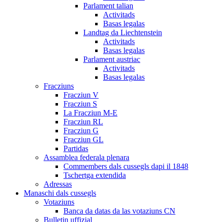
Parlament talian
Activitads
Basas legalas
Landtag da Liechtenstein
Activitads
Basas legalas
Parlament austriac
Activitads
Basas legalas
Fracziuns
Fracziun V
Fracziun S
La Fracziun M-E
Fracziun RL
Fracziun G
Fracziun GL
Partidas
Assamblea federala plenara
Commembers dals cussegls dapi il 1848
Tschertga extendida
Adressas
Manaschi dals cussegls
Votaziuns
Banca da datas da las votaziuns CN
Bulletin uffizial