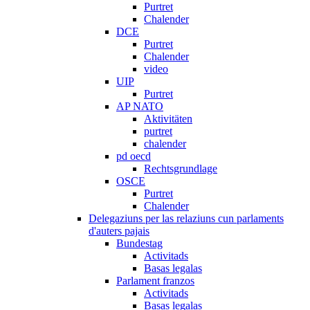
Purtret
Chalender
DCE
Purtret
Chalender
video
UIP
Purtret
AP NATO
Aktivitäten
purtret
chalender
pd oecd
Rechtsgrundlage
OSCE
Purtret
Chalender
Delegaziuns per las relaziuns cun parlaments
d'auters pajais
Bundestag
Activitads
Basas legalas
Parlament franzos
Activitads
Basas legalas