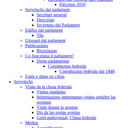
Elecziun 2019
Servetschs dal parlament
Secretari general
Direcziun
Secretaris dal Parlament
Edifizi dal parlament
Tilo
Glossari dal parlament
Publicaziuns
Broschuras
Co funcziuna il parlament?
Dretg parlamentar
Constituziun federala
Constituziun federala dal 1848
Fatgs e datas en cifras
Servetschs
Visita da la chasa federala
Visitas guidadas
Infurmaziuns impurtantas visitas ordaifer las
sessiuns
Visita durant la sessiun
Dis da las portas avertas
Guid audiovisual, Chasa federala
Medias
Accreditaziuns