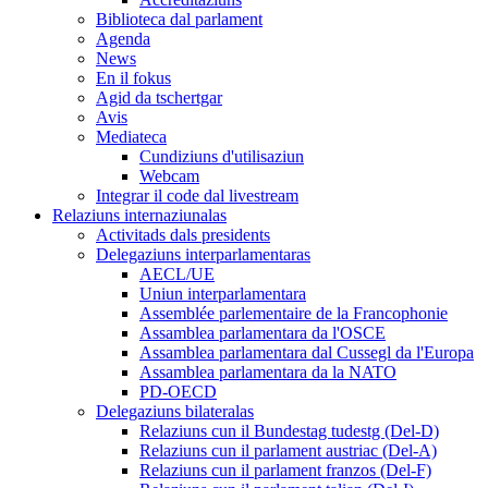
Biblioteca dal parlament
Agenda
News
En il fokus
Agid da tschertgar
Avis
Mediateca
Cundiziuns d'utilisaziun
Webcam
Integrar il code dal livestream
Relaziuns internaziunalas
Activitads dals presidents
Delegaziuns interparlamentaras
AECL/UE
Uniun interparlamentara
Assemblée parlementaire de la Francophonie
Assamblea parlamentara da l'OSCE
Assamblea parlamentara dal Cussegl da l'Europa
Assamblea parlamentara da la NATO
PD-OECD
Delegaziuns bilateralas
Relaziuns cun il Bundestag tudestg (Del-D)
Relaziuns cun il parlament austriac (Del-A)
Relaziuns cun il parlament franzos (Del-F)