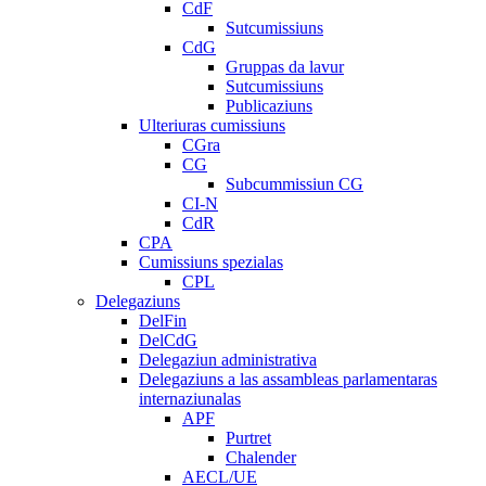
CdF
Sutcumissiuns
CdG
Gruppas da lavur
Sutcumissiuns
Publicaziuns
Ulteriuras cumissiuns
CGra
CG
Subcummissiun CG
CI-N
CdR
CPA
Cumissiuns spezialas
CPL
Delegaziuns
DelFin
DelCdG
Delegaziun administrativa
Delegaziuns a las assambleas parlamentaras
internaziunalas
APF
Purtret
Chalender
AECL/UE