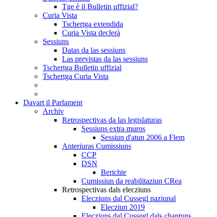
Tge è il Bulletin uffizial?
Curia Vista
Tschertga extendida
Curia Vista declerà
Sessiuns
Datas da las sessiuns
Las previstas da las sessiuns
Tschertga Bulletin uffizial
Tschertga Curia Vista
Davart il Parlament
Archiv
Retrospectivas da las legislaturas
Sessiuns extra muros
Sessiun d'atun 2006 a Flem
Anteriuras Cumissiuns
CCP
DSN
Berichte
Cumissiun da reabilitaziun CRea
Retrospectivas dals elecziuns
Elecziuns dal Cussegl naziunal
Elecziun 2019
Elecziuns dal Cussegl dals chantuns