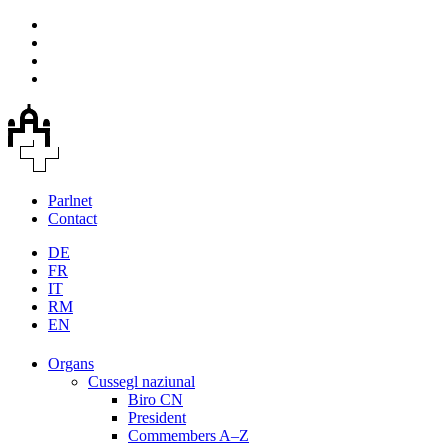
Parlnet
Contact
DE
FR
IT
RM
EN
Organs
Cussegl naziunal
Biro CN
President
Commembers A–Z