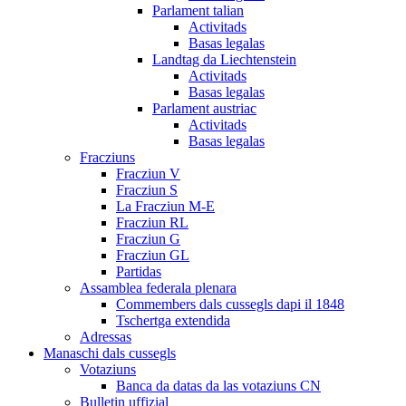
Parlament talian
Activitads
Basas legalas
Landtag da Liechtenstein
Activitads
Basas legalas
Parlament austriac
Activitads
Basas legalas
Fracziuns
Fracziun V
Fracziun S
La Fracziun M-E
Fracziun RL
Fracziun G
Fracziun GL
Partidas
Assamblea federala plenara
Commembers dals cussegls dapi il 1848
Tschertga extendida
Adressas
Manaschi dals cussegls
Votaziuns
Banca da datas da las votaziuns CN
Bulletin uffizial