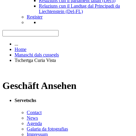
Relaziuns cun il parlament talian (Del-I)
Relaziuns cun il Landtag dal Principadi da
Liechtenstein (Del-FL)
Register
...
Home
Manaschi dals cussegls
Tschertga Curia Vista
Geschäft Ansehen
Servetschs
Contact
News
Agenda
Galaria da fotografias
Impressum