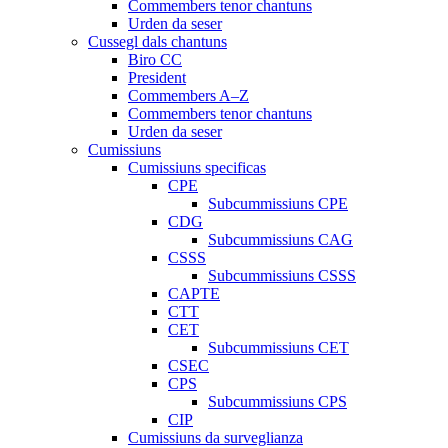
Commembers tenor chantuns
Urden da seser
Cussegl dals chantuns
Biro CC
President
Commembers A–Z
Commembers tenor chantuns
Urden da seser
Cumissiuns
Cumissiuns specificas
CPE
Subcummissiuns CPE
CDG
Subcummissiuns CAG
CSSS
Subcummissiuns CSSS
CAPTE
CTT
CET
Subcummissiuns CET
CSEC
CPS
Subcummissiuns CPS
CIP
Cumissiuns da surveglianza