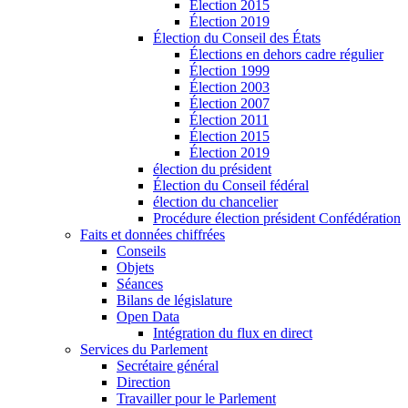
Élection 2015
Élection 2019
Élection du Conseil des États
Élections en dehors cadre régulier
Élection 1999
Élection 2003
Élection 2007
Élection 2011
Élection 2015
Élection 2019
élection du président
Élection du Conseil fédéral
élection du chancelier
Procédure élection président Confédération
Faits et données chiffrées
Conseils
Objets
Séances
Bilans de législature
Open Data
Intégration du flux en direct
Services du Parlement
Secrétaire général
Direction
Travailler pour le Parlement