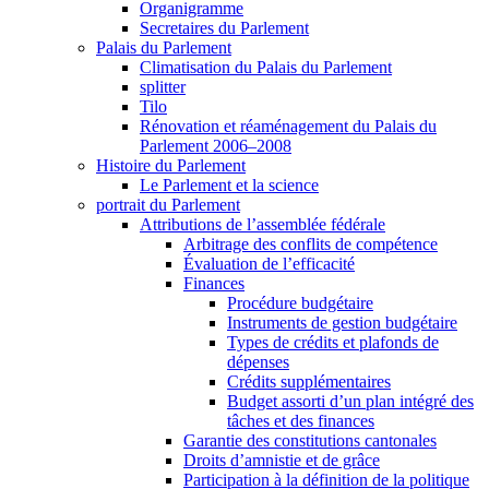
Organigramme
Secretaires du Parlement
Palais du Parlement
Climatisation du Palais du Parlement
splitter
Tilo
Rénovation et réaménagement du Palais du
Parlement 2006–2008
Histoire du Parlement
Le Parlement et la science
portrait du Parlement
Attributions de l’assemblée fédérale
Arbitrage des conflits de compétence
Évaluation de l’efficacité
Finances
Procédure budgétaire
Instruments de gestion budgétaire
Types de crédits et plafonds de
dépenses
Crédits supplémentaires
Budget assorti d’un plan intégré des
tâches et des finances
Garantie des constitutions cantonales
Droits d’amnistie et de grâce
Participation à la définition de la politique