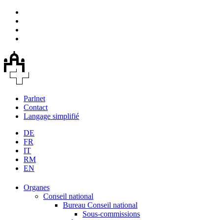
Parlnet
Contact
Langage simplifié
DE
FR
IT
RM
EN
Organes
Conseil national
Bureau Conseil national
Sous-commissions