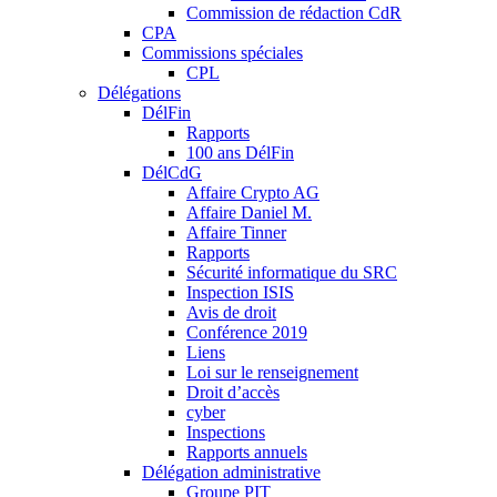
Commission de rédaction CdR
CPA
Commissions spéciales
CPL
Délégations
DélFin
Rapports
100 ans DélFin
DélCdG
Affaire Crypto AG
Affaire Daniel M.
Affaire Tinner
Rapports
Sécurité informatique du SRC
Inspection ISIS
Avis de droit
Conférence 2019
Liens
Loi sur le renseignement
Droit d’accès
cyber
Inspections
Rapports annuels
Délégation administrative
Groupe PIT