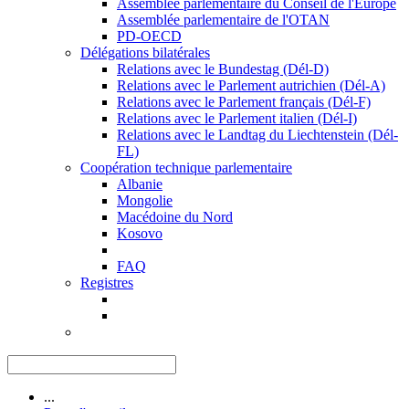
Assemblée parlementaire du Conseil de l'Europe
Assemblée parlementaire de l'OTAN
PD-OECD
Délégations bilatérales
Relations avec le Bundestag (Dél-D)
Relations avec le Parlement autrichien (Dél-A)
Relations avec le Parlement français (Dél-F)
Relations avec le Parlement italien (Dél-I)
Relations avec le Landtag du Liechtenstein (Dél-
FL)
Coopération technique parlementaire
Albanie
Mongolie
Macédoine du Nord
Kosovo
FAQ
Registres
...