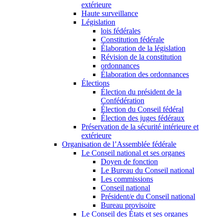
extérieure
Haute surveillance
Législation
lois fédérales
Constitution fédérale
Élaboration de la législation
Révision de la constitution
ordonnances
Élaboration des ordonnances
Élections
Élection du président de la
Confédération
Élection du Conseil fédéral
Élection des juges fédéraux
Préservation de la sécurité intérieure et
extérieure
Organisation de l’Assemblée fédérale
Le Conseil national et ses organes
Doyen de fonction
Le Bureau du Conseil national
Les commissions
Conseil national
Président/e du Conseil national
Bureau provisoire
Le Conseil des États et ses organes