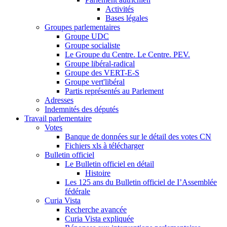
Activités
Bases légales
Groupes parlementaires
Groupe UDC
Groupe socialiste
Le Groupe du Centre. Le Centre. PEV.
Groupe libéral-radical
Groupe des VERT-E-S
Groupe vert'libéral
Partis représentés au Parlement
Adresses
Indemnités des députés
Travail parlementaire
Votes
Banque de données sur le détail des votes CN
Fichiers xls à télécharger
Bulletin officiel
Le Bulletin officiel en détail
Histoire
Les 125 ans du Bulletin officiel de I’Assemblée
fédérale
Curia Vista
Recherche avancée
Curia Vista expliquée