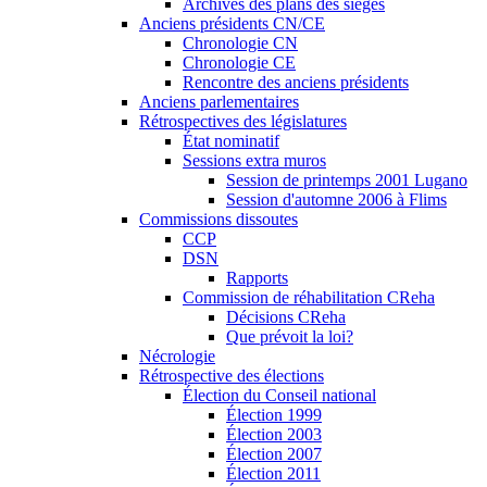
Archives des plans des sièges
Anciens présidents CN/CE
Chronologie CN
Chronologie CE
Rencontre des anciens présidents
Anciens parlementaires
Rétrospectives des législatures
État nominatif
Sessions extra muros
Session de printemps 2001 Lugano
Session d'automne 2006 à Flims
Commissions dissoutes
CCP
DSN
Rapports
Commission de réhabilitation CReha
Décisions CReha
Que prévoit la loi?
Nécrologie
Rétrospective des élections
Élection du Conseil national
Élection 1999
Élection 2003
Élection 2007
Élection 2011