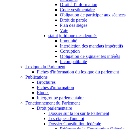
Droit à l’information
Code vestimentaire
Obligation de participer aux séances
Droit de parole
Plan des sièges
Vote
statut juridique des députés
Immunité
Interdiction des mandats impératifs
Corruption
Obligation de signaler les intérêts
Incompatibilité
Lexique du Parlement
Fiches d'information du lexique du parlement
Publications
Brochures
Fiches d'information
Études
Intergroupe parlementaire
Fonctionnement du Parlement
Droit parlementaire
Dossier sur la loi sur le Parlement
Les étapes d'une loi
Dossier Constitution fédérale
Réforme de la Constitution fédérale