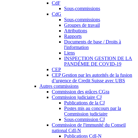
CdF
Sous-commissions
CdG
Sous-commissions
Groupes de travail
Attributions
Rapports
Documents de base / Droits à
l'information
Liens
INSPECTION GESTION DE LA
PANDÉMIE DE COVID-19
CEP
CEP Gestion par les autorités de la fusion
d’urgence de Credit Suisse avec UBS
Autres commissions
Commission des grâces CGra
Commission judiciaire CJ
Publications de la CJ
Postes mis au concours par la
Commission judiciaire
Sous-commission CJ
Commission de l'immunité du Conseil
national CdI-N
Publications CdI-N