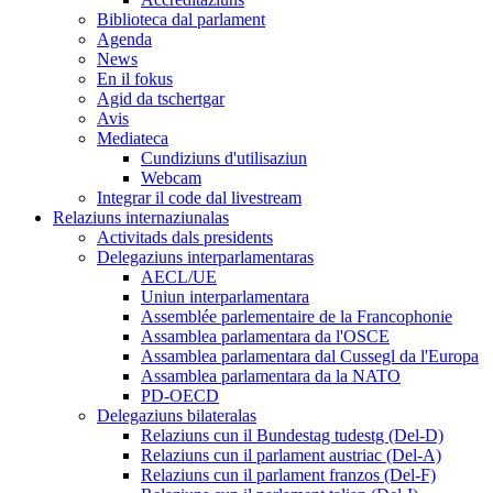
Biblioteca dal parlament
Agenda
News
En il fokus
Agid da tschertgar
Avis
Mediateca
Cundiziuns d'utilisaziun
Webcam
Integrar il code dal livestream
Relaziuns internaziunalas
Activitads dals presidents
Delegaziuns interparlamentaras
AECL/UE
Uniun interparlamentara
Assemblée parlementaire de la Francophonie
Assamblea parlamentara da l'OSCE
Assamblea parlamentara dal Cussegl da l'Europa
Assamblea parlamentara da la NATO
PD-OECD
Delegaziuns bilateralas
Relaziuns cun il Bundestag tudestg (Del-D)
Relaziuns cun il parlament austriac (Del-A)
Relaziuns cun il parlament franzos (Del-F)