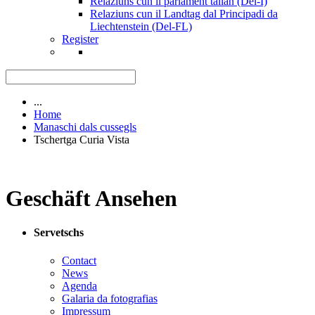
Relaziuns cun il parlament talian (Del-I)
Relaziuns cun il Landtag dal Principadi da
Liechtenstein (Del-FL)
Register
...
Home
Manaschi dals cussegls
Tschertga Curia Vista
Geschäft Ansehen
Servetschs
Contact
News
Agenda
Galaria da fotografias
Impressum