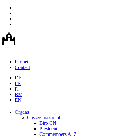
Parlnet
Contact
DE
FR
IT
RM
EN
Organs
Cussegl naziunal
Biro CN
President
Commembers A–Z