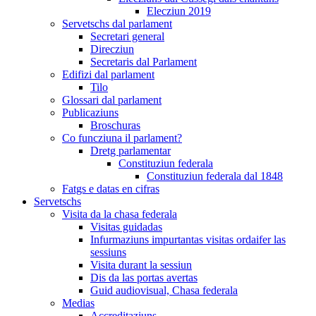
Elecziun 2019
Servetschs dal parlament
Secretari general
Direcziun
Secretaris dal Parlament
Edifizi dal parlament
Tilo
Glossari dal parlament
Publicaziuns
Broschuras
Co funcziuna il parlament?
Dretg parlamentar
Constituziun federala
Constituziun federala dal 1848
Fatgs e datas en cifras
Servetschs
Visita da la chasa federala
Visitas guidadas
Infurmaziuns impurtantas visitas ordaifer las
sessiuns
Visita durant la sessiun
Dis da las portas avertas
Guid audiovisual, Chasa federala
Medias
Accreditaziuns