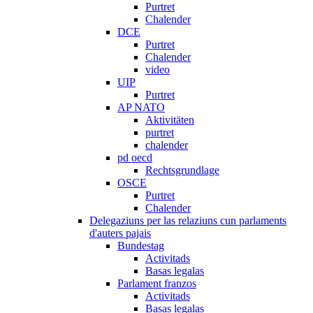
Purtret
Chalender
DCE
Purtret
Chalender
video
UIP
Purtret
AP NATO
Aktivitäten
purtret
chalender
pd oecd
Rechtsgrundlage
OSCE
Purtret
Chalender
Delegaziuns per las relaziuns cun parlaments
d'auters pajais
Bundestag
Activitads
Basas legalas
Parlament franzos
Activitads
Basas legalas