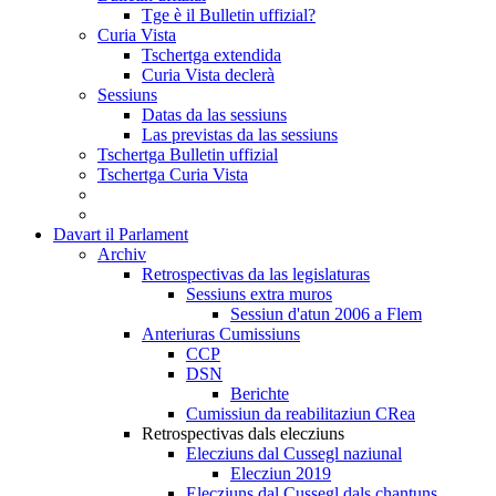
Tge è il Bulletin uffizial?
Curia Vista
Tschertga extendida
Curia Vista declerà
Sessiuns
Datas da las sessiuns
Las previstas da las sessiuns
Tschertga Bulletin uffizial
Tschertga Curia Vista
Davart il Parlament
Archiv
Retrospectivas da las legislaturas
Sessiuns extra muros
Sessiun d'atun 2006 a Flem
Anteriuras Cumissiuns
CCP
DSN
Berichte
Cumissiun da reabilitaziun CRea
Retrospectivas dals elecziuns
Elecziuns dal Cussegl naziunal
Elecziun 2019
Elecziuns dal Cussegl dals chantuns