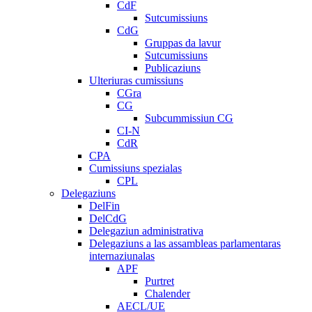
CdF
Sutcumissiuns
CdG
Gruppas da lavur
Sutcumissiuns
Publicaziuns
Ulteriuras cumissiuns
CGra
CG
Subcummissiun CG
CI-N
CdR
CPA
Cumissiuns spezialas
CPL
Delegaziuns
DelFin
DelCdG
Delegaziun administrativa
Delegaziuns a las assambleas parlamentaras
internaziunalas
APF
Purtret
Chalender
AECL/UE