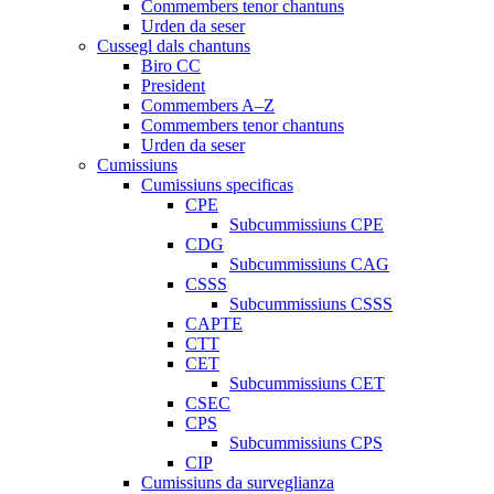
Commembers tenor chantuns
Urden da seser
Cussegl dals chantuns
Biro CC
President
Commembers A–Z
Commembers tenor chantuns
Urden da seser
Cumissiuns
Cumissiuns specificas
CPE
Subcummissiuns CPE
CDG
Subcummissiuns CAG
CSSS
Subcummissiuns CSSS
CAPTE
CTT
CET
Subcummissiuns CET
CSEC
CPS
Subcummissiuns CPS
CIP
Cumissiuns da surveglianza