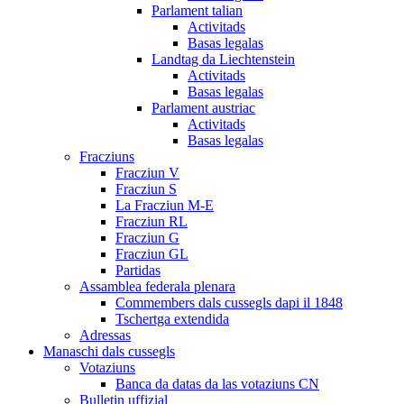
Parlament talian
Activitads
Basas legalas
Landtag da Liechtenstein
Activitads
Basas legalas
Parlament austriac
Activitads
Basas legalas
Fracziuns
Fracziun V
Fracziun S
La Fracziun M-E
Fracziun RL
Fracziun G
Fracziun GL
Partidas
Assamblea federala plenara
Commembers dals cussegls dapi il 1848
Tschertga extendida
Adressas
Manaschi dals cussegls
Votaziuns
Banca da datas da las votaziuns CN
Bulletin uffizial