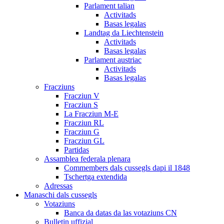
Parlament talian
Activitads
Basas legalas
Landtag da Liechtenstein
Activitads
Basas legalas
Parlament austriac
Activitads
Basas legalas
Fracziuns
Fracziun V
Fracziun S
La Fracziun M-E
Fracziun RL
Fracziun G
Fracziun GL
Partidas
Assamblea federala plenara
Commembers dals cussegls dapi il 1848
Tschertga extendida
Adressas
Manaschi dals cussegls
Votaziuns
Banca da datas da las votaziuns CN
Bulletin uffizial