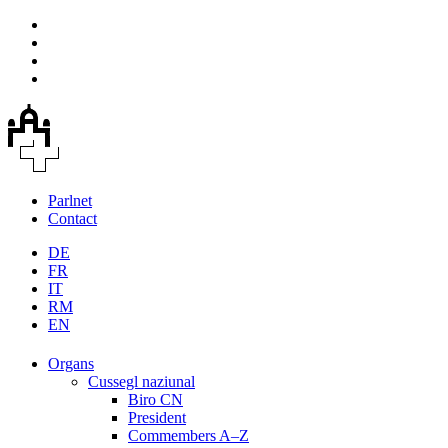
Parlnet
Contact
DE
FR
IT
RM
EN
Organs
Cussegl naziunal
Biro CN
President
Commembers A–Z