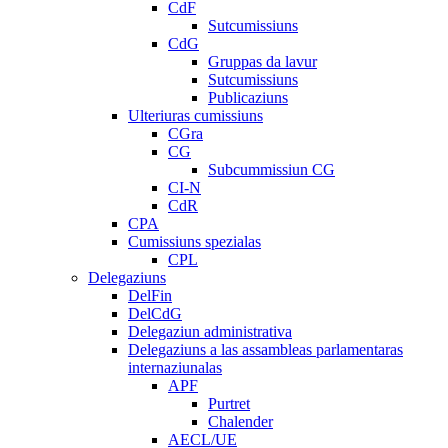
CdF
Sutcumissiuns
CdG
Gruppas da lavur
Sutcumissiuns
Publicaziuns
Ulteriuras cumissiuns
CGra
CG
Subcummissiun CG
CI-N
CdR
CPA
Cumissiuns spezialas
CPL
Delegaziuns
DelFin
DelCdG
Delegaziun administrativa
Delegaziuns a las assambleas parlamentaras
internaziunalas
APF
Purtret
Chalender
AECL/UE