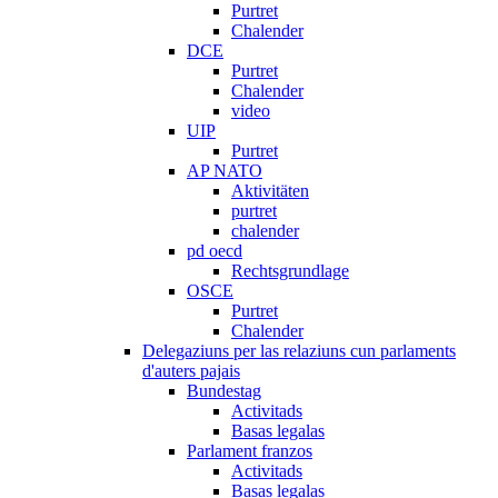
Purtret
Chalender
DCE
Purtret
Chalender
video
UIP
Purtret
AP NATO
Aktivitäten
purtret
chalender
pd oecd
Rechtsgrundlage
OSCE
Purtret
Chalender
Delegaziuns per las relaziuns cun parlaments
d'auters pajais
Bundestag
Activitads
Basas legalas
Parlament franzos
Activitads
Basas legalas