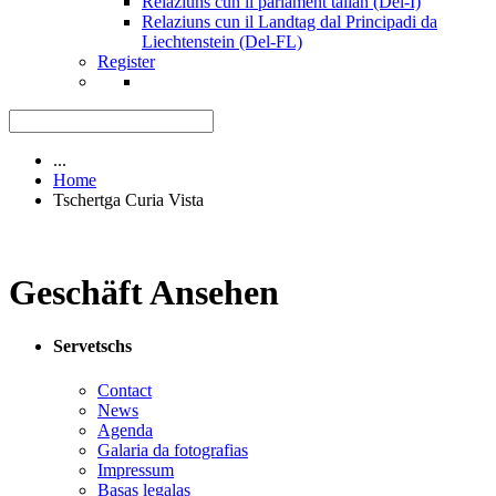
Relaziuns cun il parlament talian (Del-I)
Relaziuns cun il Landtag dal Principadi da
Liechtenstein (Del-FL)
Register
...
Home
Tschertga Curia Vista
Geschäft Ansehen
Servetschs
Contact
News
Agenda
Galaria da fotografias
Impressum
Basas legalas