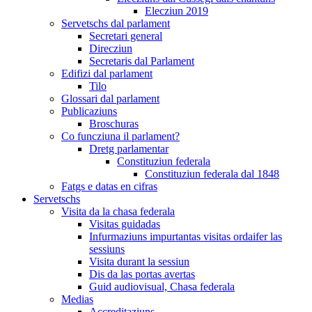
Elecziun 2019
Servetschs dal parlament
Secretari general
Direcziun
Secretaris dal Parlament
Edifizi dal parlament
Tilo
Glossari dal parlament
Publicaziuns
Broschuras
Co funcziuna il parlament?
Dretg parlamentar
Constituziun federala
Constituziun federala dal 1848
Fatgs e datas en cifras
Servetschs
Visita da la chasa federala
Visitas guidadas
Infurmaziuns impurtantas visitas ordaifer las
sessiuns
Visita durant la sessiun
Dis da las portas avertas
Guid audiovisual, Chasa federala
Medias
Accreditaziuns