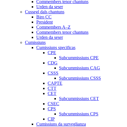
Commembers tenor chantuns
Urden da seser
Cussegl dals chantuns
Biro CC
President
Commembers A–Z
Commembers tenor chantuns
Urden da seser
Cumissiuns
Cumissiuns specificas
CPE
Subcummissiuns CPE
CDG
Subcummissiuns CAG
CSSS
Subcummissiuns CSSS
CAPTE
CTT
CET
Subcummissiuns CET
CSEC
CPS
Subcummissiuns CPS
CIP
Cumissiuns da surveglianza