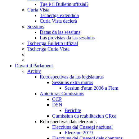
Tge è il Bulletin uffizial?
Curia Vista
Tschertga extendida
Curia Vista declerà
Sessiuns
Datas da las sessiuns
Las previstas da las sessiuns
Tschertga Bulletin uffizial
Tschertga Curia Vista
Davart il Parlament
Archiv
Retrospectivas da las legislaturas
Sessiuns extra muros
Sessiun d'atun 2006 a Flem
Anteriuras Cumissiuns
CCP
DSN
Berichte
Cumissiun da reabilitaziun CRea
Retrospectivas dals elecziuns
Elecziuns dal Cussegl naziunal
Elecziun 2019
Elecziuns dal Cussegl dals chantuns