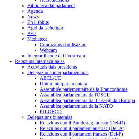
Biblioteca dal parlament
Agenda
News
En il fokus
Agid da tschertgar
Avis
Mediateca
Cundiziuns d'utilisaziun
Webcam
Integrar il code dal livestream
Relaziuns internaziunalas
Activitads dals presidents
Delegaziuns interparlamentaras
AECL/UE
Uniun interparlamentara
Assemblée parlementaire de la Francophonie
Assamblea parlamentara da l'OSCE
Assamblea parlamentara dal Cussegl da l'Europa
Assamblea parlamentara da la NATO
PD-OECD
Delegaziuns bilateralas
Relaziuns cun il Bundestag tudestg (Del-D)
Relaziuns cun il parlament austriac (Del-A)
Relaziuns cun il parlament franzos (Del-F)