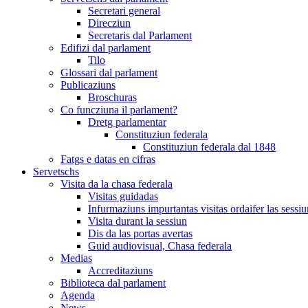
Secretari general
Direcziun
Secretaris dal Parlament
Edifizi dal parlament
Tilo
Glossari dal parlament
Publicaziuns
Broschuras
Co funcziuna il parlament?
Dretg parlamentar
Constituziun federala
Constituziun federala dal 1848
Fatgs e datas en cifras
Servetschs
Visita da la chasa federala
Visitas guidadas
Infurmaziuns impurtantas visitas ordaifer las sessiu
Visita durant la sessiun
Dis da las portas avertas
Guid audiovisual, Chasa federala
Medias
Accreditaziuns
Biblioteca dal parlament
Agenda
News