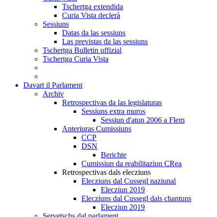
Tschertga extendida
Curia Vista declerà
Sessiuns
Datas da las sessiuns
Las previstas da las sessiuns
Tschertga Bulletin uffizial
Tschertga Curia Vista
Davart il Parlament
Archiv
Retrospectivas da las legislaturas
Sessiuns extra muros
Sessiun d'atun 2006 a Flem
Anteriuras Cumissiuns
CCP
DSN
Berichte
Cumissiun da reabilitaziun CRea
Retrospectivas dals elecziuns
Elecziuns dal Cussegl naziunal
Elecziun 2019
Elecziuns dal Cussegl dals chantuns
Elecziun 2019
Servetschs dal parlament