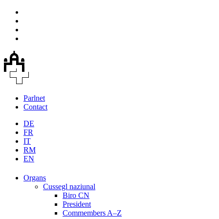
Parlnet
Contact
DE
FR
IT
RM
EN
Organs
Cussegl naziunal
Biro CN
President
Commembers A–Z