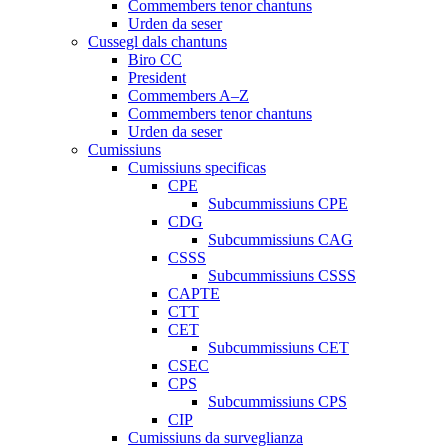
Commembers tenor chantuns
Urden da seser
Cussegl dals chantuns
Biro CC
President
Commembers A–Z
Commembers tenor chantuns
Urden da seser
Cumissiuns
Cumissiuns specificas
CPE
Subcummissiuns CPE
CDG
Subcummissiuns CAG
CSSS
Subcummissiuns CSSS
CAPTE
CTT
CET
Subcummissiuns CET
CSEC
CPS
Subcummissiuns CPS
CIP
Cumissiuns da surveglianza