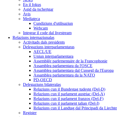
En il fokus
Agid da tschertgar
Avis
Mediateca
Cundiziuns d'utilisaziun
Webcam
Integrar il code dal livestream
Relaziuns internaziunalas
Activitads dals presidents
Delegaziuns interparlamentaras
AECL/UE
Uniun interparlamentara
Assemblée parlementaire de la Francophonie
Assamblea parlamentara da l'OSCE
Assamblea parlamentara dal Cussegl da l'Europa
Assamblea parlamentara da la NATO
PD-OECD
Delegaziuns bilateralas
Relaziuns cun il Bundestag tudestg (Del-D)
Relaziuns cun il parlament austriac (Del-A)
Relaziuns cun il parlament franzos (Del-F)
Relaziuns cun il parlament talian (Del-I)
Relaziuns cun il Landtag dal Principadi da Liechte
Register