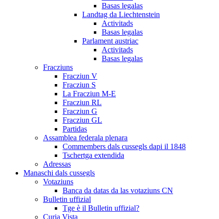
Basas legalas
Landtag da Liechtenstein
Activitads
Basas legalas
Parlament austriac
Activitads
Basas legalas
Fracziuns
Fracziun V
Fracziun S
La Fracziun M-E
Fracziun RL
Fracziun G
Fracziun GL
Partidas
Assamblea federala plenara
Commembers dals cussegls dapi il 1848
Tschertga extendida
Adressas
Manaschi dals cussegls
Votaziuns
Banca da datas da las votaziuns CN
Bulletin uffizial
Tge è il Bulletin uffizial?
Curia Vista