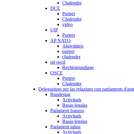
Chalender
DCE
Purtret
Chalender
video
UIP
Purtret
AP NATO
Aktivitäten
purtret
chalender
pd oecd
Rechtsgrundlage
OSCE
Purtret
Chalender
Delegaziuns per las relaziuns cun parlaments d'aute
Bundestag
Activitads
Basas legalas
Parlament franzos
Activitads
Basas legalas
Parlament talian
Activitads