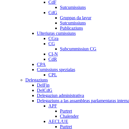
CdF
Sutcumissiuns
CdG
Gruppas da lavur
Sutcumissiuns
Publicaziuns
Ulteriuras cumissiuns
CGra
CG
Subcummissiun CG
CI-N
CdR
CPA
Cumissiuns spezialas
CPL
Delegaziuns
DelFin
DelCdG
Delegaziun administrativa
Delegaziuns a las assambleas parlamentaras intern
APF
Purtret
Chalender
AECL/UE
Purtret