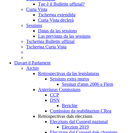
Tge è il Bulletin uffizial?
Curia Vista
Tschertga extendida
Curia Vista declerà
Sessiuns
Datas da las sessiuns
Las previstas da las sessiuns
Tschertga Bulletin uffizial
Tschertga Curia Vista
Davart il Parlament
Archiv
Retrospectivas da las legislaturas
Sessiuns extra muros
Sessiun d'atun 2006 a Flem
Anteriuras Cumissiuns
CCP
DSN
Berichte
Cumissiun da reabilitaziun CRea
Retrospectivas dals elecziuns
Elecziuns dal Cussegl naziunal
Elecziun 2019
Elecziuns dal Cussegl dals chantuns