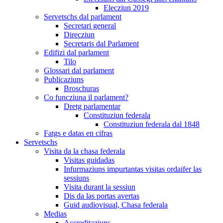
Elecziun 2019
Servetschs dal parlament
Secretari general
Direcziun
Secretaris dal Parlament
Edifizi dal parlament
Tilo
Glossari dal parlament
Publicaziuns
Broschuras
Co funcziuna il parlament?
Dretg parlamentar
Constituziun federala
Constituziun federala dal 1848
Fatgs e datas en cifras
Servetschs
Visita da la chasa federala
Visitas guidadas
Infurmaziuns impurtantas visitas ordaifer las
sessiuns
Visita durant la sessiun
Dis da las portas avertas
Guid audiovisual, Chasa federala
Medias
Accreditaziuns