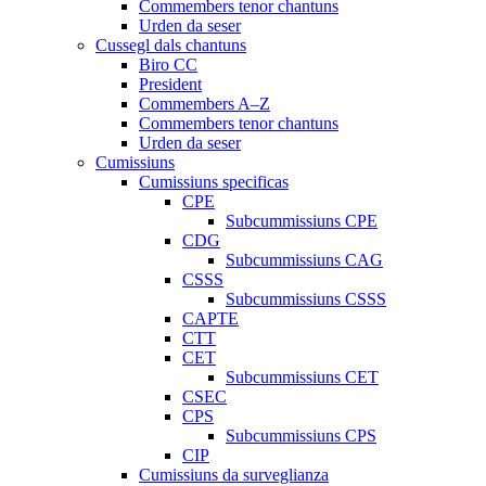
Commembers tenor chantuns
Urden da seser
Cussegl dals chantuns
Biro CC
President
Commembers A–Z
Commembers tenor chantuns
Urden da seser
Cumissiuns
Cumissiuns specificas
CPE
Subcummissiuns CPE
CDG
Subcummissiuns CAG
CSSS
Subcummissiuns CSSS
CAPTE
CTT
CET
Subcummissiuns CET
CSEC
CPS
Subcummissiuns CPS
CIP
Cumissiuns da surveglianza