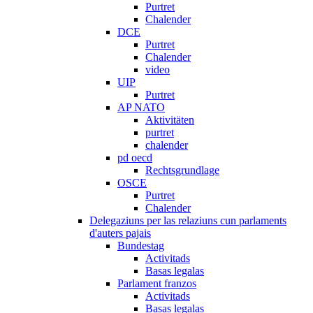
Purtret
Chalender
DCE
Purtret
Chalender
video
UIP
Purtret
AP NATO
Aktivitäten
purtret
chalender
pd oecd
Rechtsgrundlage
OSCE
Purtret
Chalender
Delegaziuns per las relaziuns cun parlaments
d'auters pajais
Bundestag
Activitads
Basas legalas
Parlament franzos
Activitads
Basas legalas