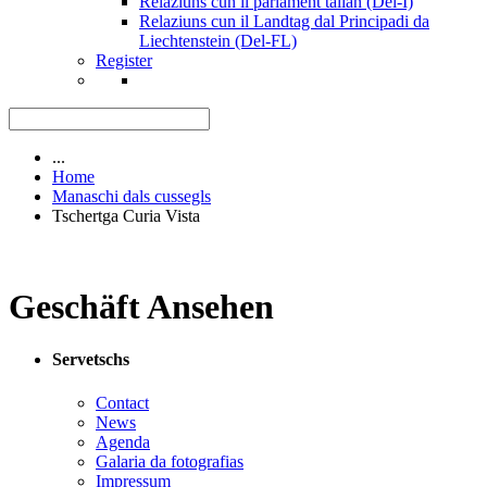
Relaziuns cun il parlament talian (Del-I)
Relaziuns cun il Landtag dal Principadi da
Liechtenstein (Del-FL)
Register
...
Home
Manaschi dals cussegls
Tschertga Curia Vista
Geschäft Ansehen
Servetschs
Contact
News
Agenda
Galaria da fotografias
Impressum