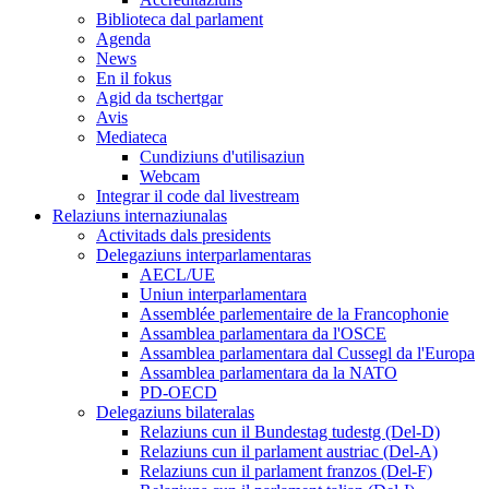
Biblioteca dal parlament
Agenda
News
En il fokus
Agid da tschertgar
Avis
Mediateca
Cundiziuns d'utilisaziun
Webcam
Integrar il code dal livestream
Relaziuns internaziunalas
Activitads dals presidents
Delegaziuns interparlamentaras
AECL/UE
Uniun interparlamentara
Assemblée parlementaire de la Francophonie
Assamblea parlamentara da l'OSCE
Assamblea parlamentara dal Cussegl da l'Europa
Assamblea parlamentara da la NATO
PD-OECD
Delegaziuns bilateralas
Relaziuns cun il Bundestag tudestg (Del-D)
Relaziuns cun il parlament austriac (Del-A)
Relaziuns cun il parlament franzos (Del-F)