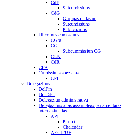
CdF
Sutcumissiuns
CdG
Gruppas da lavur
Sutcumissiuns
Publicaziuns
Ulteriuras cumissiuns
CGra
CG
Subcummissiun CG
CI-N
CdR
CPA
Cumissiuns spezialas
CPL
Delegaziuns
DelFin
DelCdG
Delegaziun administrativa
Delegaziuns a las assambleas parlamentaras
internaziunalas
APF
Purtret
Chalender
AECL/UE