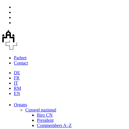
Parlnet
Contact
DE
FR
IT
RM
EN
Organs
Cussegl naziunal
Biro CN
President
Commembers A–Z