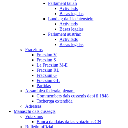
Parlament talian
Activitads
Basas legalas
Landtag da Liechtenstein
Activitads
Basas legalas
Parlament austriac
Activitads
Basas legalas
Fracziuns
Fracziun V
Fracziun S
La Fracziun M-E
Fracziun RL
Fracziun G
Fracziun GL
Partidas
Assamblea federala plenara
Commembers dals cussegls dapi il 1848
Tschertga extendida
Adressas
Manaschi dals cussegls
Votaziuns
Banca da datas da las votaziuns CN
Bulletin uffizial