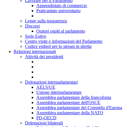
Lavorare per il Parlamento
Apprendistato di commercio
Praticantato universitario
Legge sulla trasparenza
Discorsi
Oratori ospiti al parlamento
Serie Estive
Centro visite e informazioni del Parlamento
Codice embed per lo stream in diretta
Relazioni internazionali
Attività dei presidenti
Delegazioni interparlamentari
AELS/UE
Unione interparlamentare
Assemblea parlamentare della francofonia
Assemblea parlamentare dell'OSCE
Assemblea parlamentare del Consiglio d'Europa
Assemblea parlamentare della NATO
PD-OECD
Delegazioni bilaterali