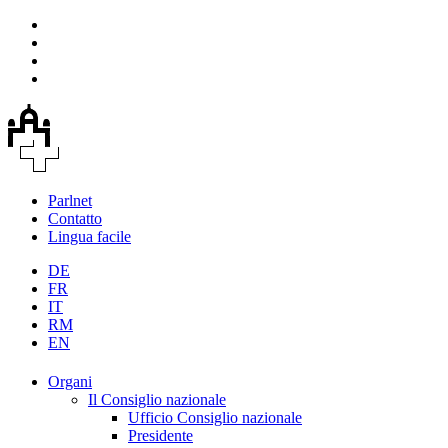
Parlnet
Contatto
Lingua facile
DE
FR
IT
RM
EN
Organi
Il Consiglio nazionale
Ufficio Consiglio nazionale
Presidente