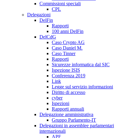
Commissioni speciali
CPL
Delegazioni
DelFin
Rapporti
100 anni DelFin
DelCdG
Caso Crypto AG
Caso Daniel M.
Caso Tinner
Rapporti
Sicurezze informatica dal SIC
Ispezione ISIS
Conferenza 2019
Link
Legge sul servizio informazioni
Diritto di accesso
cyber
Ispezioni
Rapporti annuali
Delegazione amministrativa
Gruppo Parlamento-IT
Delegazioni in assemblee parlamentari
internazionali
APF