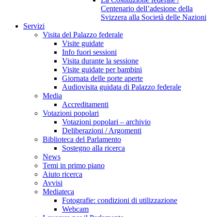
Centenario dell’adesione della
Svizzera alla Società delle Nazioni
Servizi
Visita del Palazzo federale
Visite guidate
Info fuori sessioni
Visita durante la sessione
Visite guidate per bambini
Giornata delle porte aperte
Audiovisita guidata di Palazzo federale
Media
Accreditamenti
Votazioni popolari
Votazioni popolari – archivio
Deliberazioni / Argomenti
Biblioteca del Parlamento
Sostegno alla ricerca
News
Temi in primo piano
Aiuto ricerca
Avvisi
Mediateca
Fotografie: condizioni di utilizzazione
Webcam