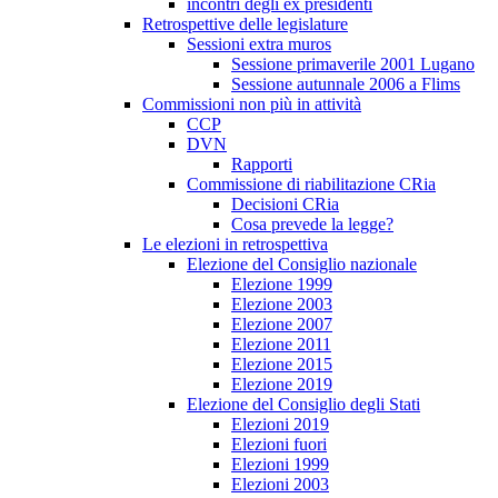
incontri degli ex presidenti
Retrospettive delle legislature
Sessioni extra muros
Sessione primaverile 2001 Lugano
Sessione autunnale 2006 a Flims
Commissioni non più in attività
CCP
DVN
Rapporti
Commissione di riabilitazione CRia
Decisioni CRia
Cosa prevede la legge?
Le elezioni in retrospettiva
Elezione del Consiglio nazionale
Elezione 1999
Elezione 2003
Elezione 2007
Elezione 2011
Elezione 2015
Elezione 2019
Elezione del Consiglio degli Stati
Elezioni 2019
Elezioni fuori
Elezioni 1999
Elezioni 2003