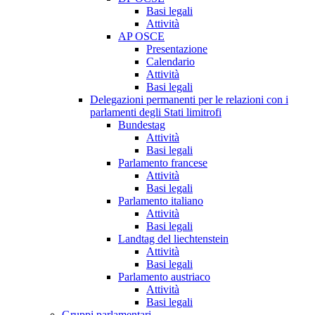
Basi legali
Attività
AP OSCE
Presentazione
Calendario
Attività
Basi legali
Delegazioni permanenti per le relazioni con i
parlamenti degli Stati limitrofi
Bundestag
Attività
Basi legali
Parlamento francese
Attività
Basi legali
Parlamento italiano
Attività
Basi legali
Landtag del liechtenstein
Attività
Basi legali
Parlamento austriaco
Attività
Basi legali
Gruppi parlamentari