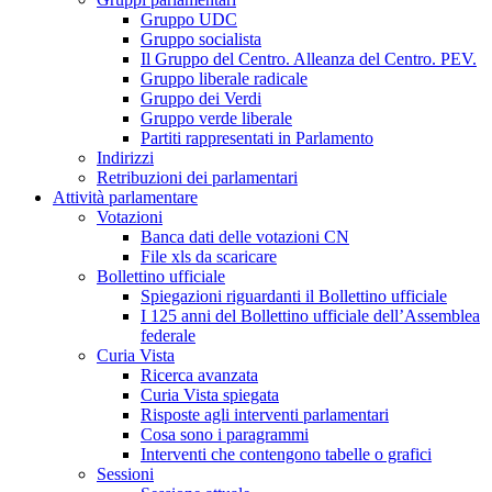
Gruppo UDC
Gruppo socialista
Il Gruppo del Centro. Alleanza del Centro. PEV.
Gruppo liberale radicale
Gruppo dei Verdi
Gruppo verde liberale
Partiti rappresentati in Parlamento
Indirizzi
Retribuzioni dei parlamentari
Attività parlamentare
Votazioni
Banca dati delle votazioni CN
File xls da scaricare
Bollettino ufficiale
Spiegazioni riguardanti il Bollettino ufficiale
I 125 anni del Bollettino ufficiale dell’Assemblea
federale
Curia Vista
Ricerca avanzata
Curia Vista spiegata
Risposte agli interventi parlamentari
Cosa sono i paragrammi
Interventi che contengono tabelle o grafici
Sessioni