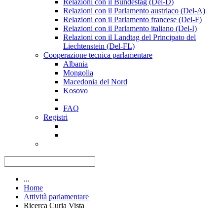
Relazioni con il Bundestag (Del-D)
Relazioni con il Parlamento austriaco (Del-A)
Relazioni con il Parlamento francese (Del-F)
Relazioni con il Parlamento italiano (Del-I)
Relazioni con il Landtag del Principato del
Liechtenstein (Del-FL)
Cooperazione tecnica parlamentare
Albania
Mongolia
Macedonia del Nord
Kosovo
FAQ
Registri
...
Home
Attività parlamentare
Ricerca Curia Vista