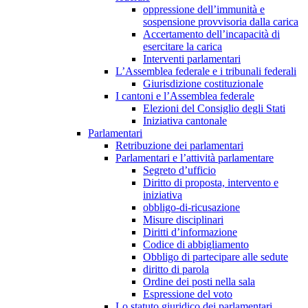
oppressione dell’immunità e
sospensione provvisoria dalla carica
Accertamento dell’incapacità di
esercitare la carica
Interventi parlamentari
L’Assemblea federale e i tribunali federali
Giurisdizione costituzionale
I cantoni e l’Assemblea federale
Elezioni del Consiglio degli Stati
Iniziativa cantonale
Parlamentari
Retribuzione dei parlamentari
Parlamentari e l’attività parlamentare
Segreto d’ufficio
Diritto di proposta, intervento e
iniziativa
obbligo-di-ricusazione
Misure disciplinari
Diritti d’informazione
Codice di abbigliamento
Obbligo di partecipare alle sedute
diritto di parola
Ordine dei posti nella sala
Espressione del voto
Lo statuto giuridico dei parlamentari