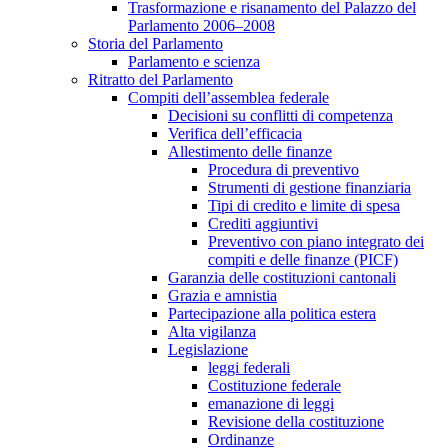
Trasformazione e risanamento del Palazzo del
Parlamento 2006–2008
Storia del Parlamento
Parlamento e scienza
Ritratto del Parlamento
Compiti dell’assemblea federale
Decisioni su conflitti di competenza
Verifica dell’efficacia
Allestimento delle finanze
Procedura di preventivo
Strumenti di gestione finanziaria
Tipi di credito e limite di spesa
Crediti aggiuntivi
Preventivo con piano integrato dei
compiti e delle finanze (PICF)
Garanzia delle costituzioni cantonali
Grazia e amnistia
Partecipazione alla politica estera
Alta vigilanza
Legislazione
leggi federali
Costituzione federale
emanazione di leggi
Revisione della costituzione
Ordinanze