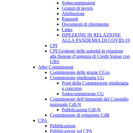
Sottocommissioni
Gruppi di lavoro
Attribuzioni
Rapporti
Documenti di riferimento
Links
ISPEZIONE IN RELAZIONE
ALLA PANDEMIA DI COVID-19
CPI
CPI Gestione delle autorità in relazione
alla fusione d’urgenza di Credit Suisse con
UBS
Altre Commissioni
Commissione delle grazie CGra
Commissione giudiziaria CG
Posti della Commissione giudiziaria
a concorso
Sottocommissione CG
Commissione dell’immunità del Consiglio
nazionale CdI-N
Pubblicazioni CdI-N
Commissione di redazione CdR
CPA
Pubblicazioni
Pubblicazioni sul CPA