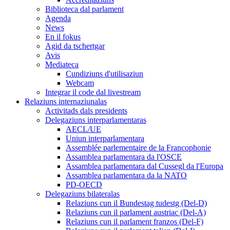
Biblioteca dal parlament
Agenda
News
En il fokus
Agid da tschertgar
Avis
Mediateca
Cundiziuns d'utilisaziun
Webcam
Integrar il code dal livestream
Relaziuns internaziunalas
Activitads dals presidents
Delegaziuns interparlamentaras
AECL/UE
Uniun interparlamentara
Assemblée parlementaire de la Francophonie
Assamblea parlamentara da l'OSCE
Assamblea parlamentara dal Cussegl da l'Europa
Assamblea parlamentara da la NATO
PD-OECD
Delegaziuns bilateralas
Relaziuns cun il Bundestag tudestg (Del-D)
Relaziuns cun il parlament austriac (Del-A)
Relaziuns cun il parlament franzos (Del-F)