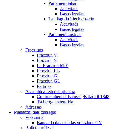
Parlament talian
Activitads
Basas legalas
Landtag da Liechtenstein
Activitads
Basas legalas
Parlament austriac
Activitads
Basas legalas
Fracziuns
Fracziun V
Fracziun S
La Fracziun M-E
Fracziun RL
Fracziun G
Fracziun GL
Partidas
Assamblea federala plenara
Commembers dals cussegls dapi il 1848
Tschertga extendida
Adressas
Manaschi dals cussegls
Votaziuns
Banca da datas da las votaziuns CN
Bulletin uffizial