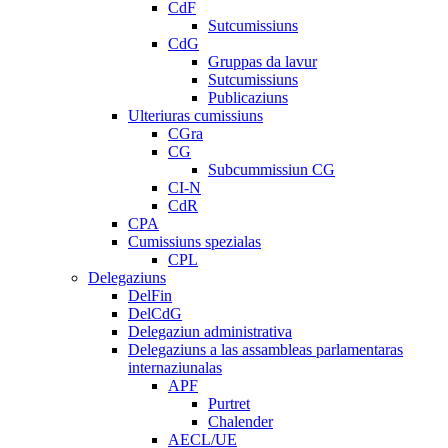
CdF
Sutcumissiuns
CdG
Gruppas da lavur
Sutcumissiuns
Publicaziuns
Ulteriuras cumissiuns
CGra
CG
Subcummissiun CG
CI-N
CdR
CPA
Cumissiuns spezialas
CPL
Delegaziuns
DelFin
DelCdG
Delegaziun administrativa
Delegaziuns a las assambleas parlamentaras
internaziunalas
APF
Purtret
Chalender
AECL/UE