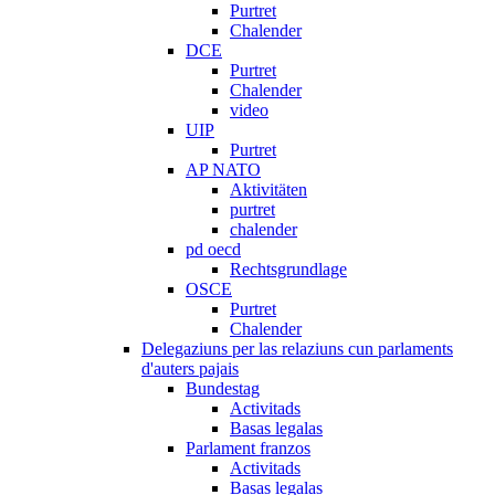
Purtret
Chalender
DCE
Purtret
Chalender
video
UIP
Purtret
AP NATO
Aktivitäten
purtret
chalender
pd oecd
Rechtsgrundlage
OSCE
Purtret
Chalender
Delegaziuns per las relaziuns cun parlaments
d'auters pajais
Bundestag
Activitads
Basas legalas
Parlament franzos
Activitads
Basas legalas