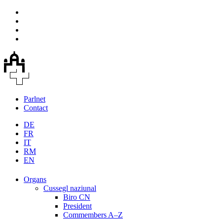
Parlnet
Contact
DE
FR
IT
RM
EN
Organs
Cussegl naziunal
Biro CN
President
Commembers A–Z