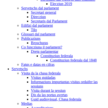
Elecziun 2019
Servetschs dal parlament
Secretari general
Direcziun
Secretaris dal Parlament
Edifizi dal parlament
Tilo
Glossari dal parlament
Publicaziuns
Broschuras
Co funcziuna il parlament?
Dretg parlamentar
Constituziun federala
Constituziun federala dal 1848
Fatgs e datas en cifras
Servetschs
Visita da la chasa federala
Visitas guidadas
Infurmaziuns impurtantas visitas ordaifer las
sessiuns
Visita durant la sessiun
Dis da las portas avertas
Guid audiovisual, Chasa federala
Medias
Accreditaziuns