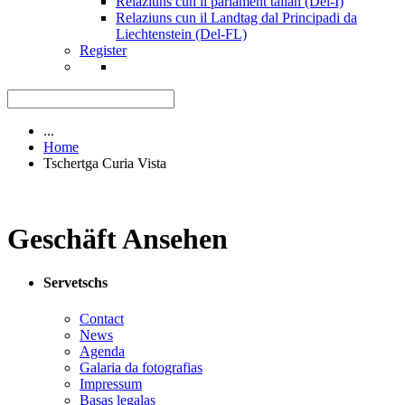
Relaziuns cun il parlament talian (Del-I)
Relaziuns cun il Landtag dal Principadi da
Liechtenstein (Del-FL)
Register
...
Home
Tschertga Curia Vista
Geschäft Ansehen
Servetschs
Contact
News
Agenda
Galaria da fotografias
Impressum
Basas legalas