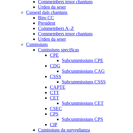
Commembers tenor chantuns
Urden da seser
Cussegl dals chantuns
Biro CC
President
Commembers A–Z
Commembers tenor chantuns
Urden da seser
Cumissiuns
Cumissiuns specificas
CPE
Subcummissiuns CPE
CDG
Subcummissiuns CAG
CSSS
Subcummissiuns CSSS
CAPTE
CTT
CET
Subcummissiuns CET
CSEC
CPS
Subcummissiuns CPS
CIP
Cumissiuns da surveglianza