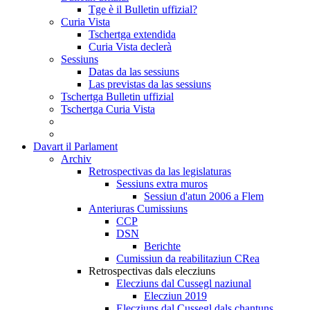
Tge è il Bulletin uffizial?
Curia Vista
Tschertga extendida
Curia Vista declerà
Sessiuns
Datas da las sessiuns
Las previstas da las sessiuns
Tschertga Bulletin uffizial
Tschertga Curia Vista
Davart il Parlament
Archiv
Retrospectivas da las legislaturas
Sessiuns extra muros
Sessiun d'atun 2006 a Flem
Anteriuras Cumissiuns
CCP
DSN
Berichte
Cumissiun da reabilitaziun CRea
Retrospectivas dals elecziuns
Elecziuns dal Cussegl naziunal
Elecziun 2019
Elecziuns dal Cussegl dals chantuns