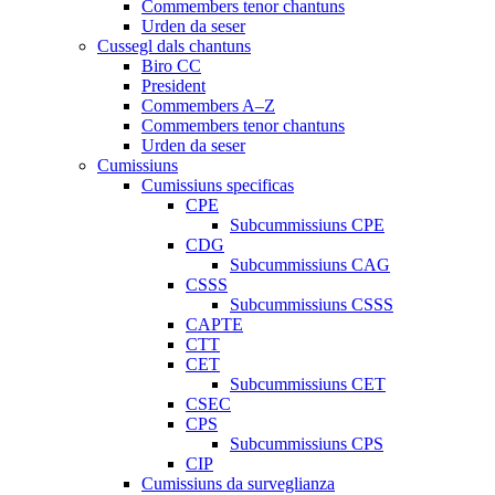
Commembers tenor chantuns
Urden da seser
Cussegl dals chantuns
Biro CC
President
Commembers A–Z
Commembers tenor chantuns
Urden da seser
Cumissiuns
Cumissiuns specificas
CPE
Subcummissiuns CPE
CDG
Subcummissiuns CAG
CSSS
Subcummissiuns CSSS
CAPTE
CTT
CET
Subcummissiuns CET
CSEC
CPS
Subcummissiuns CPS
CIP
Cumissiuns da surveglianza