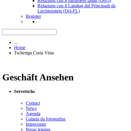
Relaziuns cun il parlament talian (Del-I)
Relaziuns cun il Landtag dal Principadi da
Liechtenstein (Del-FL)
Register
...
Home
Tschertga Curia Vista
Geschäft Ansehen
Servetschs
Contact
News
Agenda
Galaria da fotografias
Impressum
Basas legalas