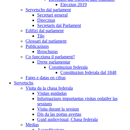
Elecziun 2019
Servetschs dal parlament
Secretari general
Direcziun
Secretaris dal Parlament
Edifizi dal parlament
Tilo
Glossari dal parlament
Publicaziuns
Broschuras
Co funcziuna il parlament?
Dretg parlamentar
Constituziun federala
Constituziun federala dal 1848
Fatgs e datas en cifras
Servetschs
Visita da la chasa federala
Visitas guidadas
Infurmaziuns impurtantas visitas ordaifer las
sessiuns
Visita durant la sessiun
Dis da las portas avertas
Guid audiovisual, Chasa federala
Medias
Accreditaziuns