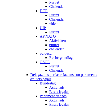
Purtret
Chalender
DCE
Purtret
Chalender
video
UIP
Purtret
AP NATO
Aktivitäten
purtret
chalender
pd oecd
Rechtsgrundlage
OSCE
Purtret
Chalender
Delegaziuns per las relaziuns cun parlaments
d'auters pajais
Bundestag
Activitads
Basas legalas
Parlament franzos
Activitads
Basas legalas