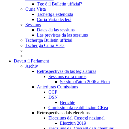
Tge è il Bulletin uffizial?
Curia Vista
Tschertga extendida
Curia Vista declerà
Sessiuns
Datas da las sessiuns
Las previstas da las sessiuns
Tschertga Bulletin uffizial
Tschertga Curia Vista
Davart il Parlament
Archiv
Retrospectivas da las legislaturas
Sessiuns extra muros
Sessiun d'atun 2006 a Flem
Anteriuras Cumissiuns
CCP
DSN
Berichte
Cumissiun da reabilitaziun CRea
Retrospectivas dals elecziuns
Elecziuns dal Cussegl naziunal
Elecziun 2019
Elecziuns dal Cussegl dals chantuns