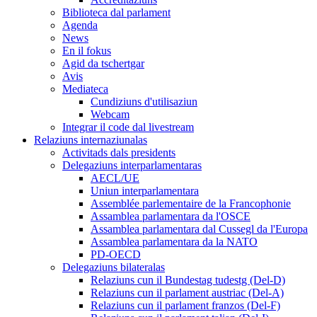
Biblioteca dal parlament
Agenda
News
En il fokus
Agid da tschertgar
Avis
Mediateca
Cundiziuns d'utilisaziun
Webcam
Integrar il code dal livestream
Relaziuns internaziunalas
Activitads dals presidents
Delegaziuns interparlamentaras
AECL/UE
Uniun interparlamentara
Assemblée parlementaire de la Francophonie
Assamblea parlamentara da l'OSCE
Assamblea parlamentara dal Cussegl da l'Europa
Assamblea parlamentara da la NATO
PD-OECD
Delegaziuns bilateralas
Relaziuns cun il Bundestag tudestg (Del-D)
Relaziuns cun il parlament austriac (Del-A)
Relaziuns cun il parlament franzos (Del-F)