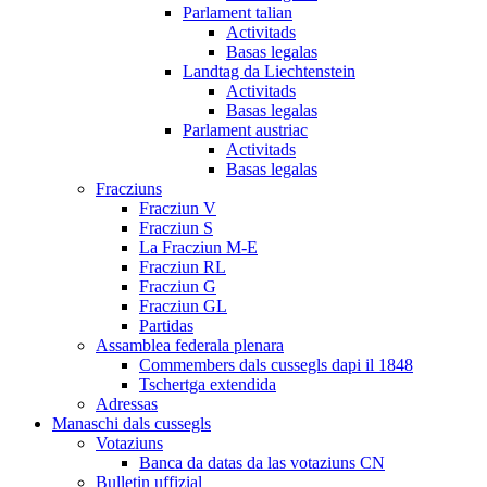
Parlament talian
Activitads
Basas legalas
Landtag da Liechtenstein
Activitads
Basas legalas
Parlament austriac
Activitads
Basas legalas
Fracziuns
Fracziun V
Fracziun S
La Fracziun M-E
Fracziun RL
Fracziun G
Fracziun GL
Partidas
Assamblea federala plenara
Commembers dals cussegls dapi il 1848
Tschertga extendida
Adressas
Manaschi dals cussegls
Votaziuns
Banca da datas da las votaziuns CN
Bulletin uffizial