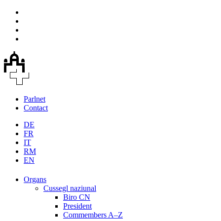
Parlnet
Contact
DE
FR
IT
RM
EN
Organs
Cussegl naziunal
Biro CN
President
Commembers A–Z