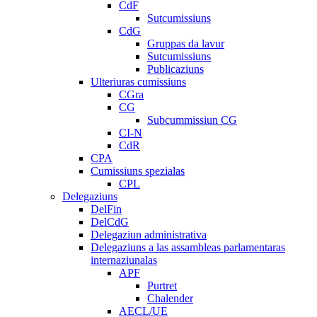
CdF
Sutcumissiuns
CdG
Gruppas da lavur
Sutcumissiuns
Publicaziuns
Ulteriuras cumissiuns
CGra
CG
Subcummissiun CG
CI-N
CdR
CPA
Cumissiuns spezialas
CPL
Delegaziuns
DelFin
DelCdG
Delegaziun administrativa
Delegaziuns a las assambleas parlamentaras
internaziunalas
APF
Purtret
Chalender
AECL/UE