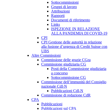
Sottocommissioni
Gruppi di lavoro
Attribuzioni
Rapporti
Documenti di riferimento
Links
ISPEZIONE IN RELAZIONE
ALLA PANDEMIA DI COVID-19
CPI
CPI Gestione delle autorità in relazione
alla fusione d’urgenza di Credit Suisse con
UBS
Altre Commissioni
Commissione delle grazie CGra
Commissione giudiziaria CG
Posti della Commissione giudiziaria
a concorso
Sottocommissione CG
Commissione dell’immunità del Consiglio
nazionale CdI-N
Pubblicazioni CdI-N
Commissione di redazione CdR
CPA
Pubblicazioni
Pubblicazioni sul CPA