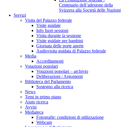
Centenario dell’adesione della
Svizzera alla Società delle Nazioni
Servizi
Visita del Palazzo federale
Visite guidate
Info fuori sessioni
Visita durante la sessione
Visite guidate per bambini
Giornata delle porte aperte
Audiovisita guidata di Palazzo federale
Media
Accreditamenti
Votazioni popolari
Votazioni popolari – archivio
Deliberazioni / Argomenti
Biblioteca del Parlamento
Sostegno alla ricerca
News
Temi in primo piano
Aiuto ricerca
Avvisi
Mediateca
Fotografie: condizioni di utilizzazione
Webcam