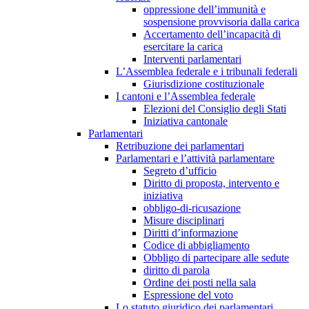
oppressione dell’immunità e
sospensione provvisoria dalla carica
Accertamento dell’incapacità di
esercitare la carica
Interventi parlamentari
L’Assemblea federale e i tribunali federali
Giurisdizione costituzionale
I cantoni e l’Assemblea federale
Elezioni del Consiglio degli Stati
Iniziativa cantonale
Parlamentari
Retribuzione dei parlamentari
Parlamentari e l’attività parlamentare
Segreto d’ufficio
Diritto di proposta, intervento e
iniziativa
obbligo-di-ricusazione
Misure disciplinari
Diritti d’informazione
Codice di abbigliamento
Obbligo di partecipare alle sedute
diritto di parola
Ordine dei posti nella sala
Espressione del voto
Lo statuto giuridico dei parlamentari