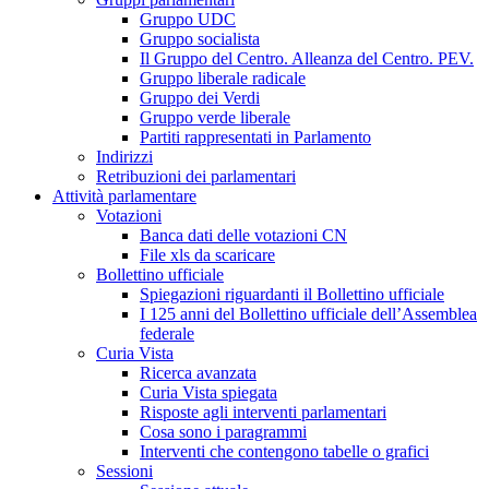
Gruppo UDC
Gruppo socialista
Il Gruppo del Centro. Alleanza del Centro. PEV.
Gruppo liberale radicale
Gruppo dei Verdi
Gruppo verde liberale
Partiti rappresentati in Parlamento
Indirizzi
Retribuzioni dei parlamentari
Attività parlamentare
Votazioni
Banca dati delle votazioni CN
File xls da scaricare
Bollettino ufficiale
Spiegazioni riguardanti il Bollettino ufficiale
I 125 anni del Bollettino ufficiale dell’Assemblea
federale
Curia Vista
Ricerca avanzata
Curia Vista spiegata
Risposte agli interventi parlamentari
Cosa sono i paragrammi
Interventi che contengono tabelle o grafici
Sessioni