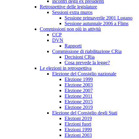
incontri degli ex presidenti
Retrospettive delle legislature
Sessioni extra muros
Sessione primaverile 2001 Lugano
Sessione autunnale 2006 a Flims
Commissioni non più in attività
CCP
DVN
Rapporti
Commissione di riabilitazione CRia
Decisioni CRia
Cosa prevede la legge?
Le elezioni in retrospettiva
Elezione del Consiglio nazionale
Elezione 1999
Elezione 2003
Elezione 2007
Elezione 2011
Elezione 2015
Elezione 2019
Elezione del Consiglio degli Stati
Elezioni 2019
Elezioni fuori
Elezioni 1999
Elezioni 2003