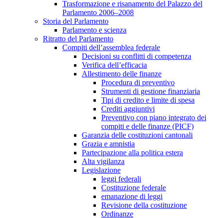
Trasformazione e risanamento del Palazzo del
Parlamento 2006–2008
Storia del Parlamento
Parlamento e scienza
Ritratto del Parlamento
Compiti dell’assemblea federale
Decisioni su conflitti di competenza
Verifica dell’efficacia
Allestimento delle finanze
Procedura di preventivo
Strumenti di gestione finanziaria
Tipi di credito e limite di spesa
Crediti aggiuntivi
Preventivo con piano integrato dei
compiti e delle finanze (PICF)
Garanzia delle costituzioni cantonali
Grazia e amnistia
Partecipazione alla politica estera
Alta vigilanza
Legislazione
leggi federali
Costituzione federale
emanazione di leggi
Revisione della costituzione
Ordinanze