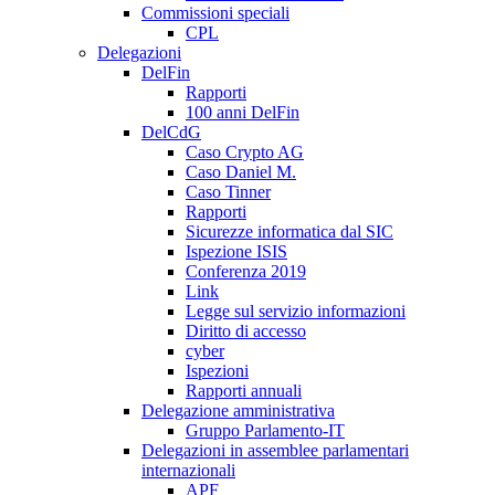
Commissioni speciali
CPL
Delegazioni
DelFin
Rapporti
100 anni DelFin
DelCdG
Caso Crypto AG
Caso Daniel M.
Caso Tinner
Rapporti
Sicurezze informatica dal SIC
Ispezione ISIS
Conferenza 2019
Link
Legge sul servizio informazioni
Diritto di accesso
cyber
Ispezioni
Rapporti annuali
Delegazione amministrativa
Gruppo Parlamento-IT
Delegazioni in assemblee parlamentari
internazionali
APF