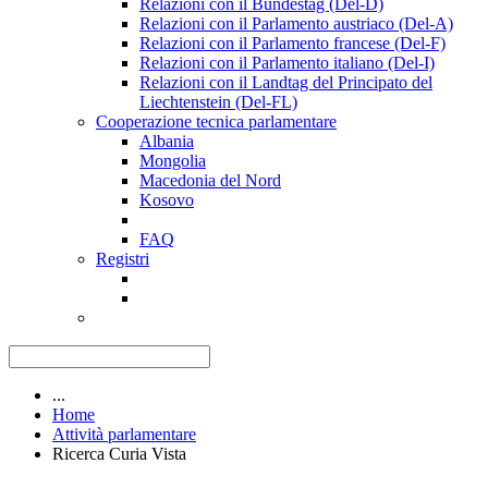
Relazioni con il Bundestag (Del-D)
Relazioni con il Parlamento austriaco (Del-A)
Relazioni con il Parlamento francese (Del-F)
Relazioni con il Parlamento italiano (Del-I)
Relazioni con il Landtag del Principato del
Liechtenstein (Del-FL)
Cooperazione tecnica parlamentare
Albania
Mongolia
Macedonia del Nord
Kosovo
FAQ
Registri
...
Home
Attività parlamentare
Ricerca Curia Vista