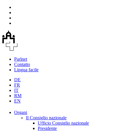
Parlnet
Contatto
Lingua facile
DE
FR
IT
RM
EN
Organi
Il Consiglio nazionale
Ufficio Consiglio nazionale
Presidente