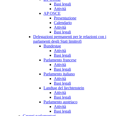
Basi legali
Attività
AP OSCE
Presentazione
Calendario
Attività
Basi legali
Delegazioni permanenti per le relazioni con i
parlamenti degli Stati limitrofi
Bundestag
Attività
Basi legali
Parlamento francese
Attività
Basi legali
Parlamento italiano
Attività
Basi legali
Landtag del liechtenstein
Attività
Basi legali
Parlamento austriaco
Attività
Basi legali
Gruppi parlamentari