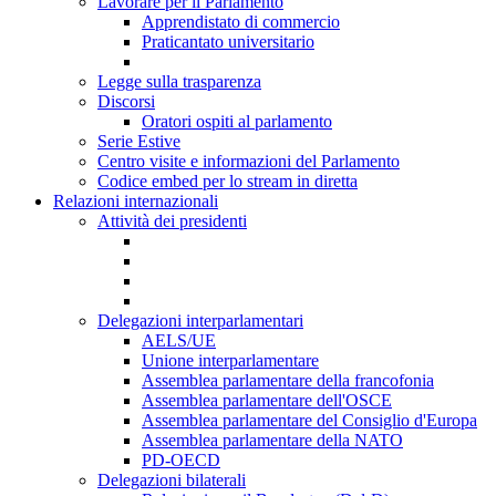
Lavorare per il Parlamento
Apprendistato di commercio
Praticantato universitario
Legge sulla trasparenza
Discorsi
Oratori ospiti al parlamento
Serie Estive
Centro visite e informazioni del Parlamento
Codice embed per lo stream in diretta
Relazioni internazionali
Attività dei presidenti
Delegazioni interparlamentari
AELS/UE
Unione interparlamentare
Assemblea parlamentare della francofonia
Assemblea parlamentare dell'OSCE
Assemblea parlamentare del Consiglio d'Europa
Assemblea parlamentare della NATO
PD-OECD
Delegazioni bilaterali