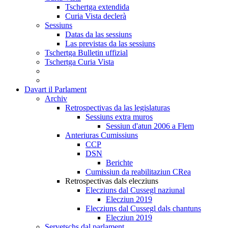
Tschertga extendida
Curia Vista declerà
Sessiuns
Datas da las sessiuns
Las previstas da las sessiuns
Tschertga Bulletin uffizial
Tschertga Curia Vista
Davart il Parlament
Archiv
Retrospectivas da las legislaturas
Sessiuns extra muros
Sessiun d'atun 2006 a Flem
Anteriuras Cumissiuns
CCP
DSN
Berichte
Cumissiun da reabilitaziun CRea
Retrospectivas dals elecziuns
Elecziuns dal Cussegl naziunal
Elecziun 2019
Elecziuns dal Cussegl dals chantuns
Elecziun 2019
Servetschs dal parlament