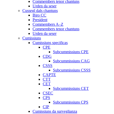
Commembers tenor chantuns
Urden da seser
Cussegl dals chantuns
Biro CC
President
Commembers A–Z
Commembers tenor chantuns
Urden da seser
Cumissiuns
Cumissiuns specificas
CPE
Subcummissiuns CPE
CDG
Subcummissiuns CAG
CSSS
Subcummissiuns CSSS
CAPTE
CTT
CET
Subcummissiuns CET
CSEC
CPS
Subcummissiuns CPS
CIP
Cumissiuns da surveglianza