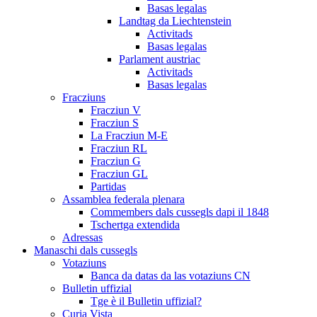
Basas legalas
Landtag da Liechtenstein
Activitads
Basas legalas
Parlament austriac
Activitads
Basas legalas
Fracziuns
Fracziun V
Fracziun S
La Fracziun M-E
Fracziun RL
Fracziun G
Fracziun GL
Partidas
Assamblea federala plenara
Commembers dals cussegls dapi il 1848
Tschertga extendida
Adressas
Manaschi dals cussegls
Votaziuns
Banca da datas da las votaziuns CN
Bulletin uffizial
Tge è il Bulletin uffizial?
Curia Vista