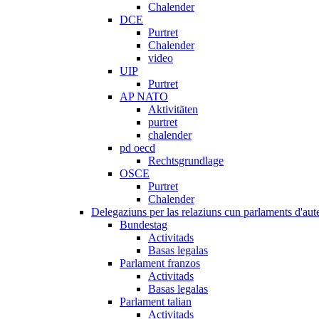
Chalender
DCE
Purtret
Chalender
video
UIP
Purtret
AP NATO
Aktivitäten
purtret
chalender
pd oecd
Rechtsgrundlage
OSCE
Purtret
Chalender
Delegaziuns per las relaziuns cun parlaments d'aute
Bundestag
Activitads
Basas legalas
Parlament franzos
Activitads
Basas legalas
Parlament talian
Activitads