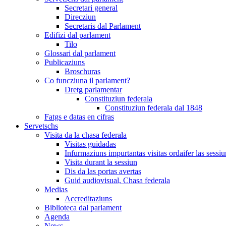
Secretari general
Direcziun
Secretaris dal Parlament
Edifizi dal parlament
Tilo
Glossari dal parlament
Publicaziuns
Broschuras
Co funcziuna il parlament?
Dretg parlamentar
Constituziun federala
Constituziun federala dal 1848
Fatgs e datas en cifras
Servetschs
Visita da la chasa federala
Visitas guidadas
Infurmaziuns impurtantas visitas ordaifer las sessiu
Visita durant la sessiun
Dis da las portas avertas
Guid audiovisual, Chasa federala
Medias
Accreditaziuns
Biblioteca dal parlament
Agenda
News