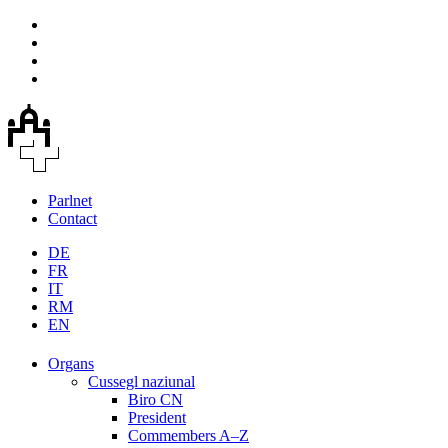
Parlnet
Contact
DE
FR
IT
RM
EN
Organs
Cussegl naziunal
Biro CN
President
Commembers A–Z