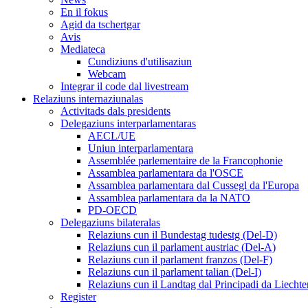
En il fokus
Agid da tschertgar
Avis
Mediateca
Cundiziuns d'utilisaziun
Webcam
Integrar il code dal livestream
Relaziuns internaziunalas
Activitads dals presidents
Delegaziuns interparlamentaras
AECL/UE
Uniun interparlamentara
Assemblée parlementaire de la Francophonie
Assamblea parlamentara da l'OSCE
Assamblea parlamentara dal Cussegl da l'Europa
Assamblea parlamentara da la NATO
PD-OECD
Delegaziuns bilateralas
Relaziuns cun il Bundestag tudestg (Del-D)
Relaziuns cun il parlament austriac (Del-A)
Relaziuns cun il parlament franzos (Del-F)
Relaziuns cun il parlament talian (Del-I)
Relaziuns cun il Landtag dal Principadi da Liechte
Register