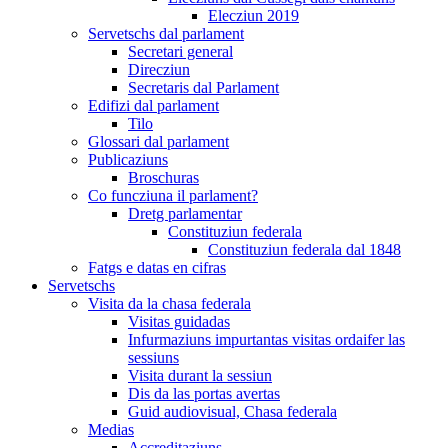
Elecziun 2019
Servetschs dal parlament
Secretari general
Direcziun
Secretaris dal Parlament
Edifizi dal parlament
Tilo
Glossari dal parlament
Publicaziuns
Broschuras
Co funcziuna il parlament?
Dretg parlamentar
Constituziun federala
Constituziun federala dal 1848
Fatgs e datas en cifras
Servetschs
Visita da la chasa federala
Visitas guidadas
Infurmaziuns impurtantas visitas ordaifer las
sessiuns
Visita durant la sessiun
Dis da las portas avertas
Guid audiovisual, Chasa federala
Medias
Accreditaziuns