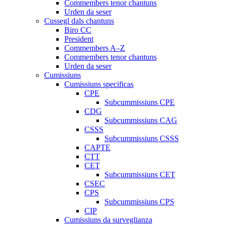
Commembers tenor chantuns
Urden da seser
Cussegl dals chantuns
Biro CC
President
Commembers A–Z
Commembers tenor chantuns
Urden da seser
Cumissiuns
Cumissiuns specificas
CPE
Subcummissiuns CPE
CDG
Subcummissiuns CAG
CSSS
Subcummissiuns CSSS
CAPTE
CTT
CET
Subcummissiuns CET
CSEC
CPS
Subcummissiuns CPS
CIP
Cumissiuns da surveglianza