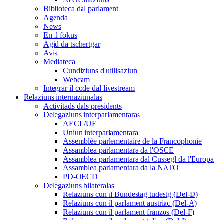
Biblioteca dal parlament
Agenda
News
En il fokus
Agid da tschertgar
Avis
Mediateca
Cundiziuns d'utilisaziun
Webcam
Integrar il code dal livestream
Relaziuns internaziunalas
Activitads dals presidents
Delegaziuns interparlamentaras
AECL/UE
Uniun interparlamentara
Assemblée parlementaire de la Francophonie
Assamblea parlamentara da l'OSCE
Assamblea parlamentara dal Cussegl da l'Europa
Assamblea parlamentara da la NATO
PD-OECD
Delegaziuns bilateralas
Relaziuns cun il Bundestag tudestg (Del-D)
Relaziuns cun il parlament austriac (Del-A)
Relaziuns cun il parlament franzos (Del-F)