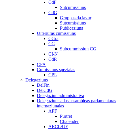
CdF
Sutcumissiuns
CdG
Gruppas da lavur
Sutcumissiuns
Publicaziuns
Ulteriuras cumissiuns
CGra
CG
Subcummissiun CG
CI-N
CdR
CPA
Cumissiuns spezialas
CPL
Delegaziuns
DelFin
DelCdG
Delegaziun administrativa
Delegaziuns a las assambleas parlamentaras
internaziunalas
APF
Purtret
Chalender
AECL/UE