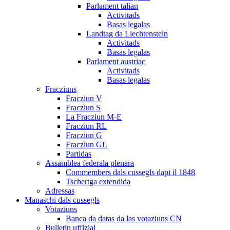
Parlament talian
Activitads
Basas legalas
Landtag da Liechtenstein
Activitads
Basas legalas
Parlament austriac
Activitads
Basas legalas
Fracziuns
Fracziun V
Fracziun S
La Fracziun M-E
Fracziun RL
Fracziun G
Fracziun GL
Partidas
Assamblea federala plenara
Commembers dals cussegls dapi il 1848
Tschertga extendida
Adressas
Manaschi dals cussegls
Votaziuns
Banca da datas da las votaziuns CN
Bulletin uffizial