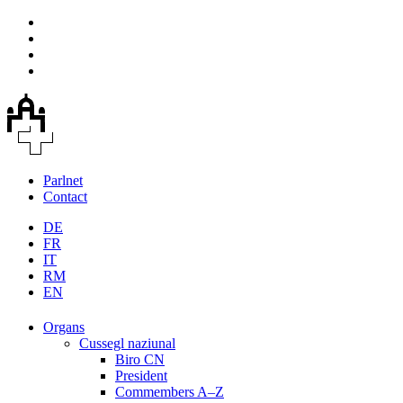
Parlnet
Contact
DE
FR
IT
RM
EN
Organs
Cussegl naziunal
Biro CN
President
Commembers A–Z