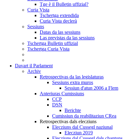
Tge è il Bulletin uffizial?
Curia Vista
Tschertga extendida
Curia Vista declerà
Sessiuns
Datas da las sessiuns
Las previstas da las sessiuns
Tschertga Bulletin uffizial
Tschertga Curia Vista
Davart il Parlament
Archiv
Retrospectivas da las legislaturas
Sessiuns extra muros
Sessiun d'atun 2006 a Flem
Anteriuras Cumissiuns
CCP
DSN
Berichte
Cumissiun da reabilitaziun CRea
Retrospectivas dals elecziuns
Elecziuns dal Cussegl naziunal
Elecziun 2019
Elecziuns dal Cussegl dals chantuns