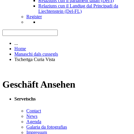
Relaziuns cun il parlament talian (Del-I)
Relaziuns cun il Landtag dal Principadi da
Liechtenstein (Del-FL)
Register
...
Home
Manaschi dals cussegls
Tschertga Curia Vista
Geschäft Ansehen
Servetschs
Contact
News
Agenda
Galaria da fotografias
Impressum