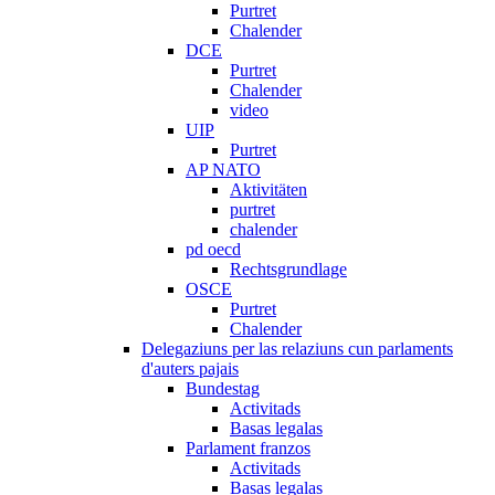
Purtret
Chalender
DCE
Purtret
Chalender
video
UIP
Purtret
AP NATO
Aktivitäten
purtret
chalender
pd oecd
Rechtsgrundlage
OSCE
Purtret
Chalender
Delegaziuns per las relaziuns cun parlaments
d'auters pajais
Bundestag
Activitads
Basas legalas
Parlament franzos
Activitads
Basas legalas