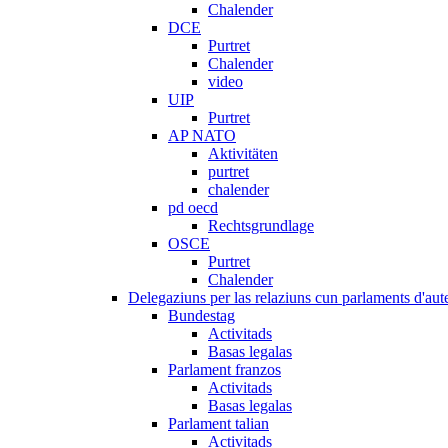
Chalender
DCE
Purtret
Chalender
video
UIP
Purtret
AP NATO
Aktivitäten
purtret
chalender
pd oecd
Rechtsgrundlage
OSCE
Purtret
Chalender
Delegaziuns per las relaziuns cun parlaments d'aute
Bundestag
Activitads
Basas legalas
Parlament franzos
Activitads
Basas legalas
Parlament talian
Activitads