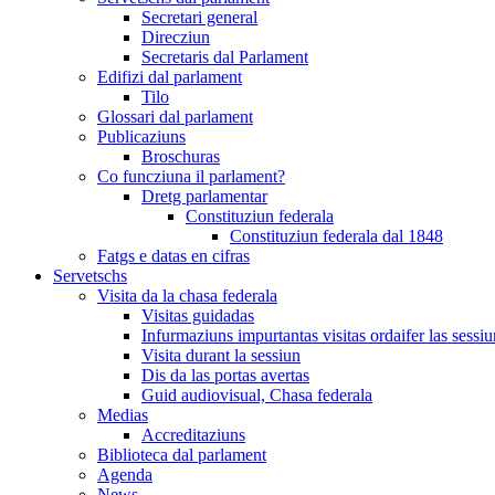
Secretari general
Direcziun
Secretaris dal Parlament
Edifizi dal parlament
Tilo
Glossari dal parlament
Publicaziuns
Broschuras
Co funcziuna il parlament?
Dretg parlamentar
Constituziun federala
Constituziun federala dal 1848
Fatgs e datas en cifras
Servetschs
Visita da la chasa federala
Visitas guidadas
Infurmaziuns impurtantas visitas ordaifer las sessiu
Visita durant la sessiun
Dis da las portas avertas
Guid audiovisual, Chasa federala
Medias
Accreditaziuns
Biblioteca dal parlament
Agenda
News