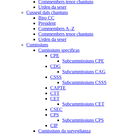
Commembers tenor chantuns
Urden da seser
Cussegl dals chantuns
Biro CC
President
Commembers A–Z
Commembers tenor chantuns
Urden da seser
Cumissiuns
Cumissiuns specificas
CPE
Subcummissiuns CPE
CDG
Subcummissiuns CAG
CSSS
Subcummissiuns CSSS
CAPTE
CTT
CET
Subcummissiuns CET
CSEC
CPS
Subcummissiuns CPS
CIP
Cumissiuns da surveglianza