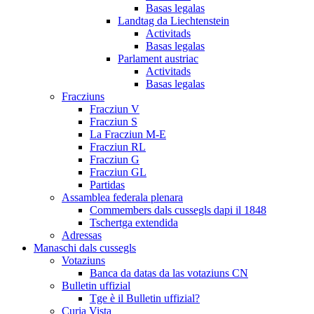
Basas legalas
Landtag da Liechtenstein
Activitads
Basas legalas
Parlament austriac
Activitads
Basas legalas
Fracziuns
Fracziun V
Fracziun S
La Fracziun M-E
Fracziun RL
Fracziun G
Fracziun GL
Partidas
Assamblea federala plenara
Commembers dals cussegls dapi il 1848
Tschertga extendida
Adressas
Manaschi dals cussegls
Votaziuns
Banca da datas da las votaziuns CN
Bulletin uffizial
Tge è il Bulletin uffizial?
Curia Vista