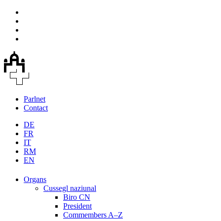
Parlnet
Contact
DE
FR
IT
RM
EN
Organs
Cussegl naziunal
Biro CN
President
Commembers A–Z