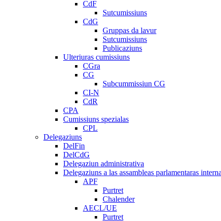
CdF
Sutcumissiuns
CdG
Gruppas da lavur
Sutcumissiuns
Publicaziuns
Ulteriuras cumissiuns
CGra
CG
Subcummissiun CG
CI-N
CdR
CPA
Cumissiuns spezialas
CPL
Delegaziuns
DelFin
DelCdG
Delegaziun administrativa
Delegaziuns a las assambleas parlamentaras intern
APF
Purtret
Chalender
AECL/UE
Purtret