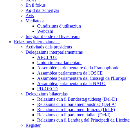
En il fokus
Agid da tschertgar
Avis
Mediateca
Cundiziuns d'utilisaziun
Webcam
Integrar il code dal livestream
Relaziuns internaziunalas
Activitads dals presidents
Delegaziuns interparlamentaras
AECL/UE
Uniun interparlamentara
Assemblée parlementaire de la Francophonie
Assamblea parlamentara da l'OSCE
Assamblea parlamentara dal Cussegl da l'Europa
Assamblea parlamentara da la NATO
PD-OECD
Delegaziuns bilateralas
Relaziuns cun il Bundestag tudestg (Del-D)
Relaziuns cun il parlament austriac (Del-A)
Relaziuns cun il parlament franzos (Del-F)
Relaziuns cun il parlament talian (Del-I)
Relaziuns cun il Landtag dal Principadi da Liechte
Register