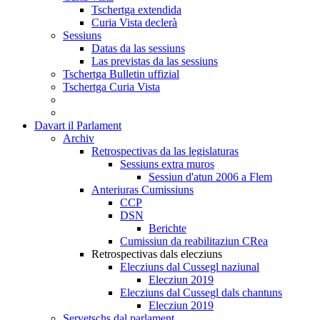
Tschertga extendida
Curia Vista declerà
Sessiuns
Datas da las sessiuns
Las previstas da las sessiuns
Tschertga Bulletin uffizial
Tschertga Curia Vista
Davart il Parlament
Archiv
Retrospectivas da las legislaturas
Sessiuns extra muros
Sessiun d'atun 2006 a Flem
Anteriuras Cumissiuns
CCP
DSN
Berichte
Cumissiun da reabilitaziun CRea
Retrospectivas dals elecziuns
Elecziuns dal Cussegl naziunal
Elecziun 2019
Elecziuns dal Cussegl dals chantuns
Elecziun 2019
Servetschs dal parlament