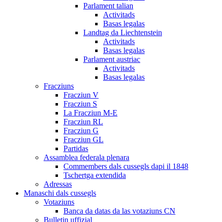
Parlament talian
Activitads
Basas legalas
Landtag da Liechtenstein
Activitads
Basas legalas
Parlament austriac
Activitads
Basas legalas
Fracziuns
Fracziun V
Fracziun S
La Fracziun M-E
Fracziun RL
Fracziun G
Fracziun GL
Partidas
Assamblea federala plenara
Commembers dals cussegls dapi il 1848
Tschertga extendida
Adressas
Manaschi dals cussegls
Votaziuns
Banca da datas da las votaziuns CN
Bulletin uffizial