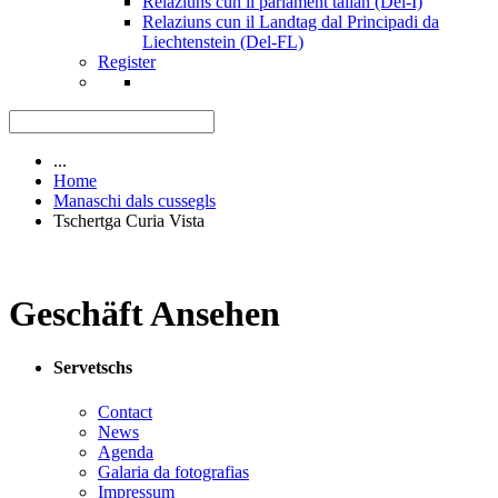
Relaziuns cun il parlament talian (Del-I)
Relaziuns cun il Landtag dal Principadi da
Liechtenstein (Del-FL)
Register
...
Home
Manaschi dals cussegls
Tschertga Curia Vista
Geschäft Ansehen
Servetschs
Contact
News
Agenda
Galaria da fotografias
Impressum