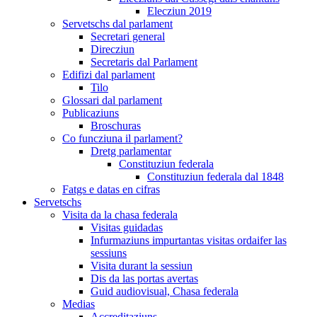
Elecziun 2019
Servetschs dal parlament
Secretari general
Direcziun
Secretaris dal Parlament
Edifizi dal parlament
Tilo
Glossari dal parlament
Publicaziuns
Broschuras
Co funcziuna il parlament?
Dretg parlamentar
Constituziun federala
Constituziun federala dal 1848
Fatgs e datas en cifras
Servetschs
Visita da la chasa federala
Visitas guidadas
Infurmaziuns impurtantas visitas ordaifer las
sessiuns
Visita durant la sessiun
Dis da las portas avertas
Guid audiovisual, Chasa federala
Medias
Accreditaziuns