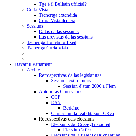
Tge è il Bulletin uffizial?
Curia Vista
Tschertga extendida
Curia Vista declerà
Sessiuns
Datas da las sessiuns
Las previstas da las sessiuns
Tschertga Bulletin uffizial
Tschertga Curia Vista
Davart il Parlament
Archiv
Retrospectivas da las legislaturas
Sessiuns extra muros
Sessiun d'atun 2006 a Flem
Anteriuras Cumissiuns
CCP
DSN
Berichte
Cumissiun da reabilitaziun CRea
Retrospectivas dals elecziuns
Elecziuns dal Cussegl naziunal
Elecziun 2019
Elecziuns dal Cussegl dals chantuns