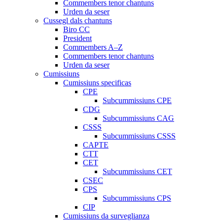
Commembers tenor chantuns
Urden da seser
Cussegl dals chantuns
Biro CC
President
Commembers A–Z
Commembers tenor chantuns
Urden da seser
Cumissiuns
Cumissiuns specificas
CPE
Subcummissiuns CPE
CDG
Subcummissiuns CAG
CSSS
Subcummissiuns CSSS
CAPTE
CTT
CET
Subcummissiuns CET
CSEC
CPS
Subcummissiuns CPS
CIP
Cumissiuns da surveglianza