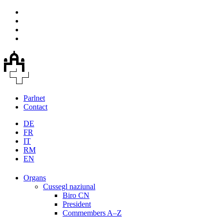
Parlnet
Contact
DE
FR
IT
RM
EN
Organs
Cussegl naziunal
Biro CN
President
Commembers A–Z