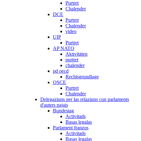
Purtret
Chalender
DCE
Purtret
Chalender
video
UIP
Purtret
AP NATO
Aktivitäten
purtret
chalender
pd oecd
Rechtsgrundlage
OSCE
Purtret
Chalender
Delegaziuns per las relaziuns cun parlaments
d'auters pajais
Bundestag
Activitads
Basas legalas
Parlament franzos
Activitads
Basas legalas