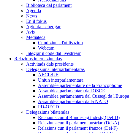
Biblioteca dal parlament
Agenda
News
En il fokus
Agid da tschertgar
Avis
Mediateca
Cundiziuns d'utilisaziun
Webcam
Integrar il code dal livestream
Relaziuns internaziunalas
Activitads dals presidents
Delegaziuns interparlamentaras
AECL/UE
Uniun interparlamentara
Assemblée parlementaire de la Francophonie
Assamblea parlamentara da l'OSCE
Assamblea parlamentara dal Cussegl da l'Europa
Assamblea parlamentara da la NATO
PD-OECD
Delegaziuns bilateralas
Relaziuns cun il Bundestag tudestg (Del-D)
Relaziuns cun il parlament austriac (Del-A)
Relaziuns cun il parlament franzos (Del-F)