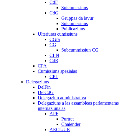
CdF
Sutcumissiuns
CdG
Gruppas da lavur
Sutcumissiuns
Publicaziuns
Ulteriuras cumissiuns
CGra
CG
Subcummissiun CG
CI-N
CdR
CPA
Cumissiuns spezialas
CPL
Delegaziuns
DelFin
DelCdG
Delegaziun administrativa
Delegaziuns a las assambleas parlamentaras
internaziunalas
APF
Purtret
Chalender
AECL/UE