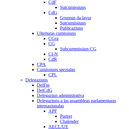
CdF
Sutcumissiuns
CdG
Gruppas da lavur
Sutcumissiuns
Publicaziuns
Ulteriuras cumissiuns
CGra
CG
Subcummissiun CG
CI-N
CdR
CPA
Cumissiuns spezialas
CPL
Delegaziuns
DelFin
DelCdG
Delegaziun administrativa
Delegaziuns a las assambleas parlamentaras
internaziunalas
APF
Purtret
Chalender
AECL/UE