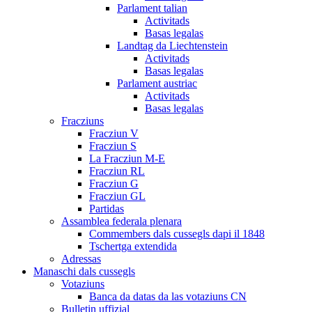
Parlament talian
Activitads
Basas legalas
Landtag da Liechtenstein
Activitads
Basas legalas
Parlament austriac
Activitads
Basas legalas
Fracziuns
Fracziun V
Fracziun S
La Fracziun M-E
Fracziun RL
Fracziun G
Fracziun GL
Partidas
Assamblea federala plenara
Commembers dals cussegls dapi il 1848
Tschertga extendida
Adressas
Manaschi dals cussegls
Votaziuns
Banca da datas da las votaziuns CN
Bulletin uffizial