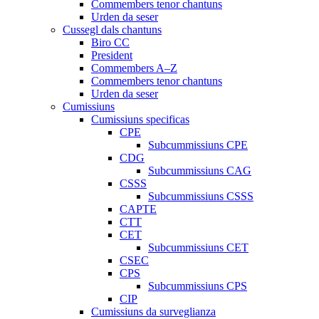
Commembers tenor chantuns
Urden da seser
Cussegl dals chantuns
Biro CC
President
Commembers A–Z
Commembers tenor chantuns
Urden da seser
Cumissiuns
Cumissiuns specificas
CPE
Subcummissiuns CPE
CDG
Subcummissiuns CAG
CSSS
Subcummissiuns CSSS
CAPTE
CTT
CET
Subcummissiuns CET
CSEC
CPS
Subcummissiuns CPS
CIP
Cumissiuns da surveglianza