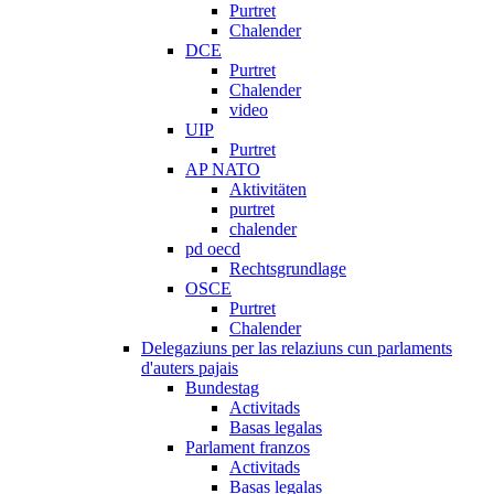
Purtret
Chalender
DCE
Purtret
Chalender
video
UIP
Purtret
AP NATO
Aktivitäten
purtret
chalender
pd oecd
Rechtsgrundlage
OSCE
Purtret
Chalender
Delegaziuns per las relaziuns cun parlaments
d'auters pajais
Bundestag
Activitads
Basas legalas
Parlament franzos
Activitads
Basas legalas