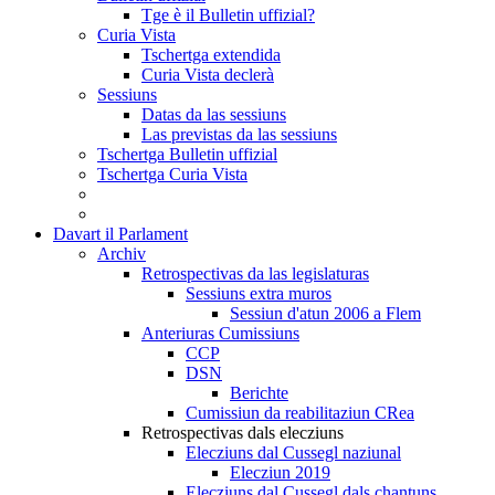
Tge è il Bulletin uffizial?
Curia Vista
Tschertga extendida
Curia Vista declerà
Sessiuns
Datas da las sessiuns
Las previstas da las sessiuns
Tschertga Bulletin uffizial
Tschertga Curia Vista
Davart il Parlament
Archiv
Retrospectivas da las legislaturas
Sessiuns extra muros
Sessiun d'atun 2006 a Flem
Anteriuras Cumissiuns
CCP
DSN
Berichte
Cumissiun da reabilitaziun CRea
Retrospectivas dals elecziuns
Elecziuns dal Cussegl naziunal
Elecziun 2019
Elecziuns dal Cussegl dals chantuns