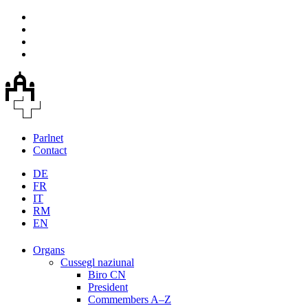
Parlnet
Contact
DE
FR
IT
RM
EN
Organs
Cussegl naziunal
Biro CN
President
Commembers A–Z