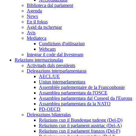
Biblioteca dal parlament
Agenda
News
En il fokus
Agid da tschertgar
Avis
Mediateca
Cundiziuns d'utilisaziun
Webcam
Integrar il code dal livestream
Relaziuns internaziunalas
Activitads dals presidents
Delegaziuns interparlamentaras
AECL/UE
Uniun interparlamentara
Assemblée parlementaire de la Francophonie
Assamblea parlamentara da l'OSCE
Assamblea parlamentara dal Cussegl da l'Europa
Assamblea parlamentara da la NATO
PD-OECD
Delegaziuns bilateralas
Relaziuns cun il Bundestag tudestg (Del-D)
Relaziuns cun il parlament austriac (Del-A)
Relaziuns cun il parlament franzos (Del-F)