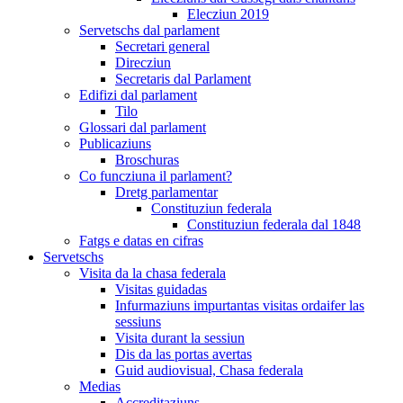
Elecziun 2019
Servetschs dal parlament
Secretari general
Direcziun
Secretaris dal Parlament
Edifizi dal parlament
Tilo
Glossari dal parlament
Publicaziuns
Broschuras
Co funcziuna il parlament?
Dretg parlamentar
Constituziun federala
Constituziun federala dal 1848
Fatgs e datas en cifras
Servetschs
Visita da la chasa federala
Visitas guidadas
Infurmaziuns impurtantas visitas ordaifer las
sessiuns
Visita durant la sessiun
Dis da las portas avertas
Guid audiovisual, Chasa federala
Medias
Accreditaziuns