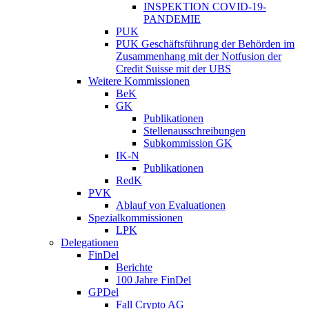
INSPEKTION COVID-19-
PANDEMIE
PUK
PUK Geschäftsführung der Behörden im
Zusammenhang mit der Notfusion der
Credit Suisse mit der UBS
Weitere Kommissionen
BeK
GK
Publikationen
Stellenausschreibungen
Subkommission GK
IK-N
Publikationen
RedK
PVK
Ablauf von Evaluationen
Spezialkommissionen
LPK
Delegationen
FinDel
Berichte
100 Jahre FinDel
GPDel
Fall Crypto AG