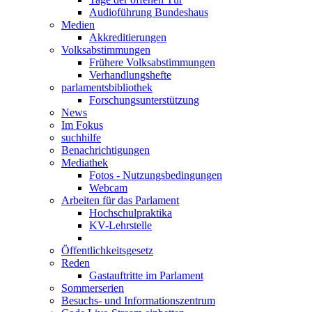
Audioführung Bundeshaus
Medien
Akkreditierungen
Volksabstimmungen
Frühere Volksabstimmungen
Verhandlungshefte
parlamentsbibliothek
Forschungsunterstützung
News
Im Fokus
suchhilfe
Benachrichtigungen
Mediathek
Fotos - Nutzungsbedingungen
Webcam
Arbeiten für das Parlament
Hochschulpraktika
KV-Lehrstelle
Öffentlichkeitsgesetz
Reden
Gastauftritte im Parlament
Sommerserien
Besuchs- und Informationszentrum