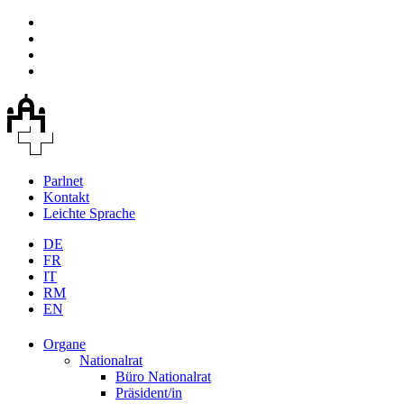
Parlnet
Kontakt
Leichte Sprache
DE
FR
IT
RM
EN
Organe
Nationalrat
Büro Nationalrat
Präsident/in