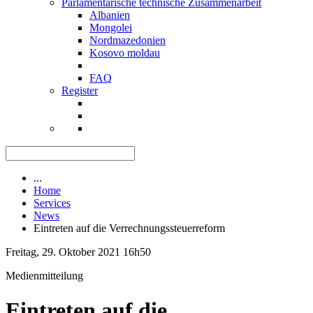
Parlamentarische technische Zusammenarbeit
Albanien
Mongolei
Nordmazedonien
Kosovo moldau
FAQ
Register
...
Home
Services
News
Eintreten auf die Verrechnungssteuerreform
Freitag, 29. Oktober 2021 16h50
Medienmitteilung
Eintreten auf die