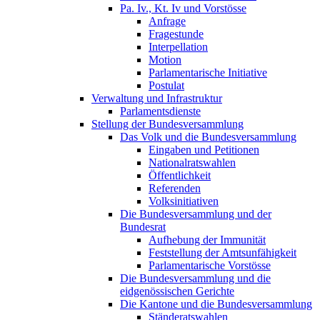
Pa. Iv., Kt. Iv und Vorstösse
Anfrage
Fragestunde
Interpellation
Motion
Parlamentarische Initiative
Postulat
Verwaltung und Infrastruktur
Parlamentsdienste
Stellung der Bundesversammlung
Das Volk und die Bundesversammlung
Eingaben und Petitionen
Nationalratswahlen
Öffentlichkeit
Referenden
Volksinitiativen
Die Bundesversammlung und der
Bundesrat
Aufhebung der Immunität
Feststellung der Amtsunfähigkeit
Parlamentarische Vorstösse
Die Bundesversammlung und die
eidgenössischen Gerichte
Die Kantone und die Bundesversammlung
Ständeratswahlen