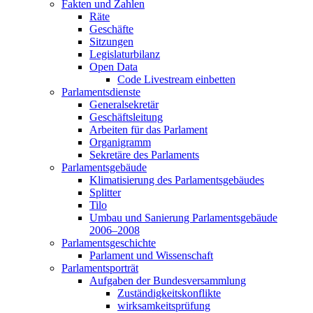
Fakten und Zahlen
Räte
Geschäfte
Sitzungen
Legislaturbilanz
Open Data
Code Livestream einbetten
Parlamentsdienste
Generalsekretär
Geschäftsleitung
Arbeiten für das Parlament
Organigramm
Sekretäre des Parlaments
Parlamentsgebäude
Klimatisierung des Parlamentsgebäudes
Splitter
Tilo
Umbau und Sanierung Parlamentsgebäude
2006–2008
Parlamentsgeschichte
Parlament und Wissenschaft
Parlamentsporträt
Aufgaben der Bundesversammlung
Zuständigkeitskonflikte
wirksamkeitsprüfung