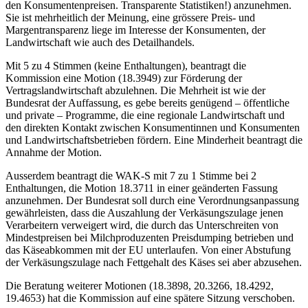
den Konsumentenpreisen. Transparente Statistiken!) anzunehmen.
Sie ist mehrheitlich der Meinung, eine grössere Preis- und
Margentransparenz liege im Interesse der Konsumenten, der
Landwirtschaft wie auch des Detailhandels.
Mit 5 zu 4 Stimmen (keine Enthaltungen), beantragt die
Kommission eine Motion (18.3949) zur Förderung der
Vertragslandwirtschaft abzulehnen. Die Mehrheit ist wie der
Bundesrat der Auffassung, es gebe bereits genügend – öffentliche
und private – Programme, die eine regionale Landwirtschaft und
den direkten Kontakt zwischen Konsumentinnen und Konsumenten
und Landwirtschaftsbetrieben fördern. Eine Minderheit beantragt die
Annahme der Motion.
Ausserdem beantragt die WAK-S mit 7 zu 1 Stimme bei 2
Enthaltungen, die Motion 18.3711 in einer geänderten Fassung
anzunehmen. Der Bundesrat soll durch eine Verordnungsanpassung
gewährleisten, dass die Auszahlung der Verkäsungszulage jenen
Verarbeitern verweigert wird, die durch das Unterschreiten von
Mindestpreisen bei Milchproduzenten Preisdumping betrieben und
das Käseabkommen mit der EU unterlaufen. Von einer Abstufung
der Verkäsungszulage nach Fettgehalt des Käses sei aber abzusehen.
Die Beratung weiterer Motionen (18.3898, 20.3266, 18.4292,
19.4653) hat die Kommission auf eine spätere Sitzung verschoben.