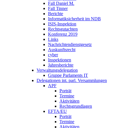
Fall Daniel M.
Fall Tinner
Berichte
Informatiksicherheit ­im NDB
ISIS-Inspektion
Rechtsgutachten
Konferenz 2019
Links
Nachrichtendienstgesetz
Auskunftsrecht
cyber
Inspektionen
Jahresberichte
Verwaltungsdelegation
Gruppe Parlaments IT
Delegationen int. parl. Versammlungen
APF
Porträt
Termine
Aktivitäten
Rechtsgrundlagen
EFTA/EU
Porträt
Termine
Aktivitäten