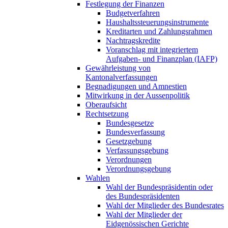
Festlegung der Finanzen
Budgetverfahren
Haushaltssteuerungsinstrumente
Kreditarten und Zahlungsrahmen
Nachtragskredite
Voranschlag mit integriertem
Aufgaben- und Finanzplan (IAFP)
Gewährleistung von
Kantonalverfassungen
Begnadigungen und Amnestien
Mitwirkung in der Aussenpolitik
Oberaufsicht
Rechtsetzung
Bundesgesetze
Bundesverfassung
Gesetzgebung
Verfassungsgebung
Verordnungen
Verordnungsgebung
Wahlen
Wahl der Bundespräsidentin oder
des Bundespräsidenten
Wahl der Mitglieder des Bundesrates
Wahl der Mitglieder der
Eidgenössischen Gerichte