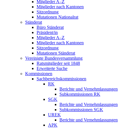
Mitglieder A–Z
Mitglieder nach Kantonen
Sitzordnung
Mutationen Nationalrat
Ständerat
Büro Ständerat
Präsident/in
Mitglieder A–Z
Mitglieder nach Kantonen
Sitzordnung
Mutationen Ständerat
Vereinigte Bundesversammlung
Ratsmitglieder seit 1848
Erweiterte Suche
Kommissionen
Sachbereichskommissionen
RK
Berichte und Vernehmlassungen
Subkommissionen RK
SGK
Berichte und Vernehmlassungen
Subkommissionen SGK
UREK
Berichte und Vernehmlassungen
APK