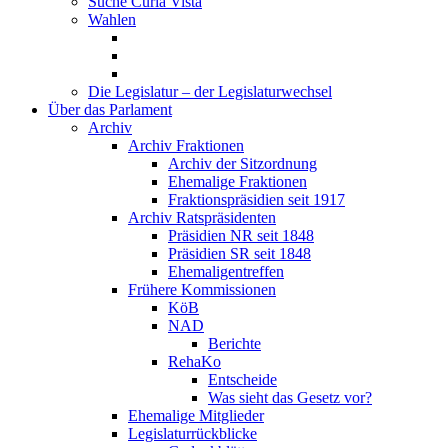
Suche Curia Vista
Wahlen
Die Legislatur – der Legislaturwechsel
Über das Parlament
Archiv
Archiv Fraktionen
Archiv der Sitzordnung
Ehemalige Fraktionen
Fraktionspräsidien seit 1917
Archiv Ratspräsidenten
Präsidien NR seit 1848
Präsidien SR seit 1848
Ehemaligentreffen
Frühere Kommissionen
KöB
NAD
Berichte
RehaKo
Entscheide
Was sieht das Gesetz vor?
Ehemalige Mitglieder
Legislaturrückblicke