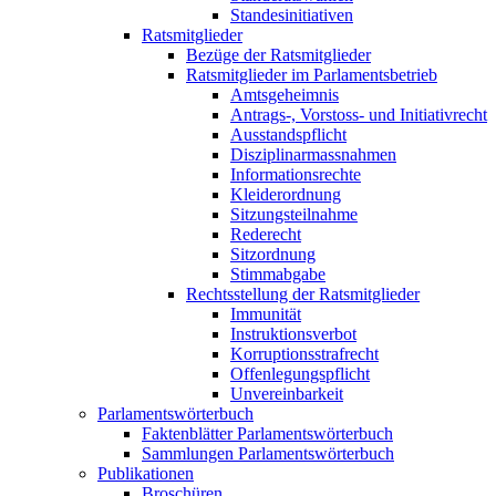
Standesinitiativen
Ratsmitglieder
Bezüge der Ratsmitglieder
Ratsmitglieder im Parlamentsbetrieb
Amtsgeheimnis
Antrags-, Vorstoss- und Initiativrecht
Ausstandspflicht
Disziplinarmassnahmen
Informationsrechte
Kleiderordnung
Sitzungsteilnahme
Rederecht
Sitzordnung
Stimmabgabe
Rechtsstellung der Ratsmitglieder
Immunität
Instruktionsverbot
Korruptionsstrafrecht
Offenlegungspflicht
Unvereinbarkeit
Parlamentswörterbuch
Faktenblätter Parlamentswörterbuch
Sammlungen Parlamentswörterbuch
Publikationen
Broschüren