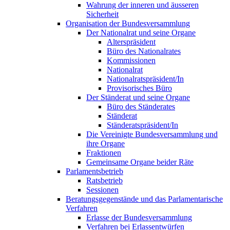
Wahrung der inneren und äusseren
Sicherheit
Organisation der Bundesversammlung
Der Nationalrat und seine Organe
Alterspräsident
Büro des Nationalrates
Kommissionen
Nationalrat
Nationalratspräsident/In
Provisorisches Büro
Der Ständerat und seine Organe
Büro des Ständerates
Ständerat
Ständeratspräsident/In
Die Vereinigte Bundesversammlung und
ihre Organe
Fraktionen
Gemeinsame Organe beider Räte
Parlamentsbetrieb
Ratsbetrieb
Sessionen
Beratungsgegenstände und das Parlamentarische
Verfahren
Erlasse der Bundesversammlung
Verfahren bei Erlassentwürfen