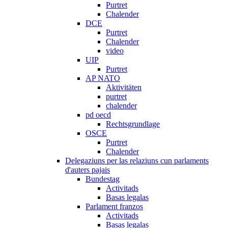
Purtret
Chalender
DCE
Purtret
Chalender
video
UIP
Purtret
AP NATO
Aktivitäten
purtret
chalender
pd oecd
Rechtsgrundlage
OSCE
Purtret
Chalender
Delegaziuns per las relaziuns cun parlaments
d'auters pajais
Bundestag
Activitads
Basas legalas
Parlament franzos
Activitads
Basas legalas