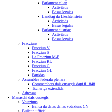
Parlament talian
Activitads
Basas legalas
Landtag da Liechtenstein
Activitads
Basas legalas
Parlament austriac
Activitads
Basas legalas
Fracziuns
Fracziun V
Fracziun S
La Fracziun M-E
Fracziun RL
Fracziun G
Fracziun GL
Partidas
Assamblea federala plenara
Commembers dals cussegls dapi il 1848
Tschertga extendida
Adressas
Manaschi dals cussegls
Votaziuns
Banca da datas da las votaziuns CN
Bulletin uffizial