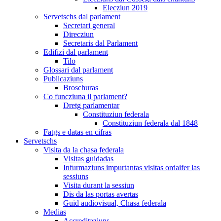
Elecziun 2019
Servetschs dal parlament
Secretari general
Direcziun
Secretaris dal Parlament
Edifizi dal parlament
Tilo
Glossari dal parlament
Publicaziuns
Broschuras
Co funcziuna il parlament?
Dretg parlamentar
Constituziun federala
Constituziun federala dal 1848
Fatgs e datas en cifras
Servetschs
Visita da la chasa federala
Visitas guidadas
Infurmaziuns impurtantas visitas ordaifer las
sessiuns
Visita durant la sessiun
Dis da las portas avertas
Guid audiovisual, Chasa federala
Medias
Accreditaziuns