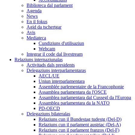
Biblioteca dal parlament
Agenda
News
En il fokus
Agid da tschertgar
Avis
Mediateca
Cundiziuns d'utilisaziun
Webcam
Integrar il code dal livestream
Relaziuns internaziunalas
Activitads dals presidents
Delegaziuns interparlamentaras
AECL/UE
Uniun interparlamentara
Assemblée parlementaire de la Francophonie
Assamblea parlamentara da l'OSCE
Assamblea parlamentara dal Cussegl da l'Europa
Assamblea parlamentara da la NATO
PD-OECD
Delegaziuns bilateralas
Relaziuns cun il Bundestag tudestg (Del-D)
Relaziuns cun il parlament austriac (Del-A)
Relaziuns cun il parlament franzos (Del-F)