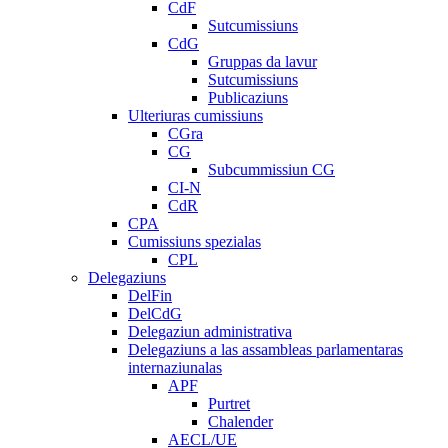
CdF
Sutcumissiuns
CdG
Gruppas da lavur
Sutcumissiuns
Publicaziuns
Ulteriuras cumissiuns
CGra
CG
Subcummissiun CG
CI-N
CdR
CPA
Cumissiuns spezialas
CPL
Delegaziuns
DelFin
DelCdG
Delegaziun administrativa
Delegaziuns a las assambleas parlamentaras
internaziunalas
APF
Purtret
Chalender
AECL/UE