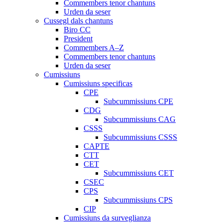
Commembers tenor chantuns
Urden da seser
Cussegl dals chantuns
Biro CC
President
Commembers A–Z
Commembers tenor chantuns
Urden da seser
Cumissiuns
Cumissiuns specificas
CPE
Subcummissiuns CPE
CDG
Subcummissiuns CAG
CSSS
Subcummissiuns CSSS
CAPTE
CTT
CET
Subcummissiuns CET
CSEC
CPS
Subcummissiuns CPS
CIP
Cumissiuns da surveglianza