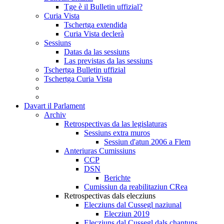
Tge è il Bulletin uffizial?
Curia Vista
Tschertga extendida
Curia Vista declerà
Sessiuns
Datas da las sessiuns
Las previstas da las sessiuns
Tschertga Bulletin uffizial
Tschertga Curia Vista
Davart il Parlament
Archiv
Retrospectivas da las legislaturas
Sessiuns extra muros
Sessiun d'atun 2006 a Flem
Anteriuras Cumissiuns
CCP
DSN
Berichte
Cumissiun da reabilitaziun CRea
Retrospectivas dals elecziuns
Elecziuns dal Cussegl naziunal
Elecziun 2019
Elecziuns dal Cussegl dals chantuns