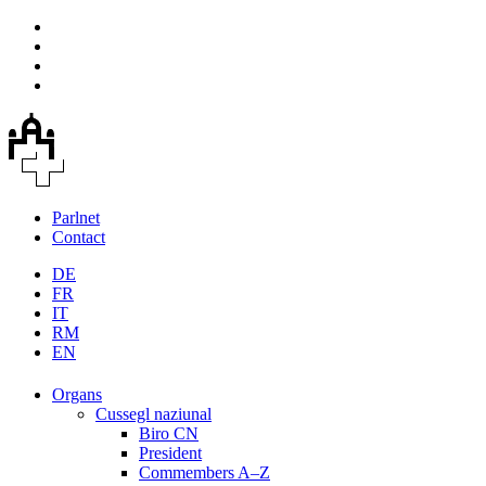
Parlnet
Contact
DE
FR
IT
RM
EN
Organs
Cussegl naziunal
Biro CN
President
Commembers A–Z