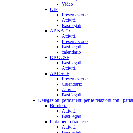
Video
UIP
Presentazione
Attività
Basi legali
AP NATO
Attività
Presentazione
Basi legali
calendario
DP OCSE
Basi legali
Attività
AP OSCE
Presentazione
Calendario
Attività
Basi legali
Delegazioni permanenti per le relazioni con i parlam
Bundestag
Attività
Basi legali
Parlamento francese
Attività
Basi legali