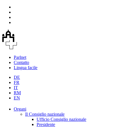
Parlnet
Contatto
Lingua facile
DE
FR
IT
RM
EN
Organi
Il Consiglio nazionale
Ufficio Consiglio nazionale
Presidente