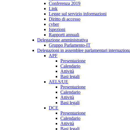
Conferenza 2019
Link
Legge sul servizio informazioni
Diritto di accesso
cyber
Ispezioni
Rapporti annuali
Delegazione amministrativa
Gruppo Parlamento-IT
Delegazioni in assemblee parlamentari internaziona
APF
Presentazione
Calendario
Attività
Basi legali
AELS/UE
Presentazione
Calendario
Attività
Basi legali
DCE
Presentazione
Calendario
Attività
Basi legali