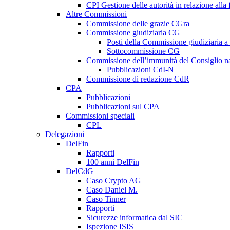
CPI Gestione delle autorità in relazione all
Altre Commissioni
Commissione delle grazie CGra
Commissione giudiziaria CG
Posti della Commissione giudiziaria a
Sottocommissione CG
Commissione dell’immunità del Consiglio n
Pubblicazioni CdI-N
Commissione di redazione CdR
CPA
Pubblicazioni
Pubblicazioni sul CPA
Commissioni speciali
CPL
Delegazioni
DelFin
Rapporti
100 anni DelFin
DelCdG
Caso Crypto AG
Caso Daniel M.
Caso Tinner
Rapporti
Sicurezze informatica dal SIC
Ispezione ISIS