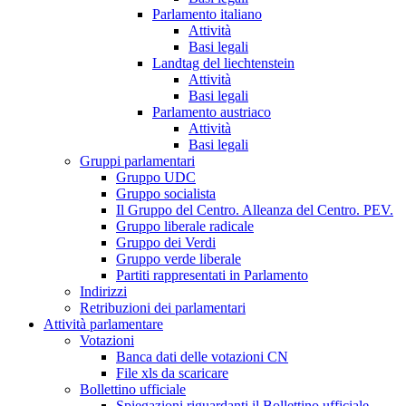
Parlamento italiano
Attività
Basi legali
Landtag del liechtenstein
Attività
Basi legali
Parlamento austriaco
Attività
Basi legali
Gruppi parlamentari
Gruppo UDC
Gruppo socialista
Il Gruppo del Centro. Alleanza del Centro. PEV.
Gruppo liberale radicale
Gruppo dei Verdi
Gruppo verde liberale
Partiti rappresentati in Parlamento
Indirizzi
Retribuzioni dei parlamentari
Attività parlamentare
Votazioni
Banca dati delle votazioni CN
File xls da scaricare
Bollettino ufficiale
Spiegazioni riguardanti il Bollettino ufficiale