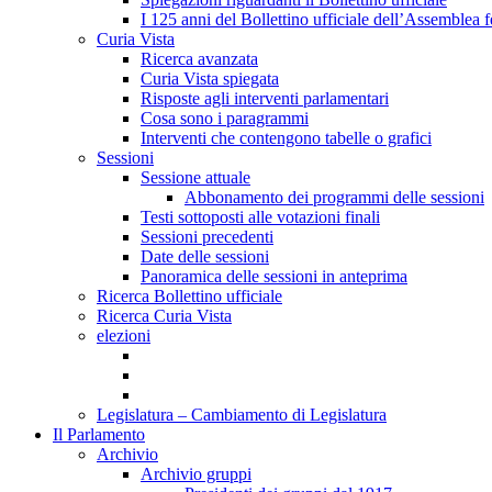
I 125 anni del Bollettino ufficiale dell’Assemblea f
Curia Vista
Ricerca avanzata
Curia Vista spiegata
Risposte agli interventi parlamentari
Cosa sono i paragrammi
Interventi che contengono tabelle o grafici
Sessioni
Sessione attuale
Abbonamento dei programmi delle sessioni
Testi sottoposti alle votazioni finali
Sessioni precedenti
Date delle sessioni
Panoramica delle sessioni in anteprima
Ricerca Bollettino ufficiale
Ricerca Curia Vista
elezioni
Legislatura – Cambiamento di Legislatura
Il Parlamento
Archivio
Archivio gruppi