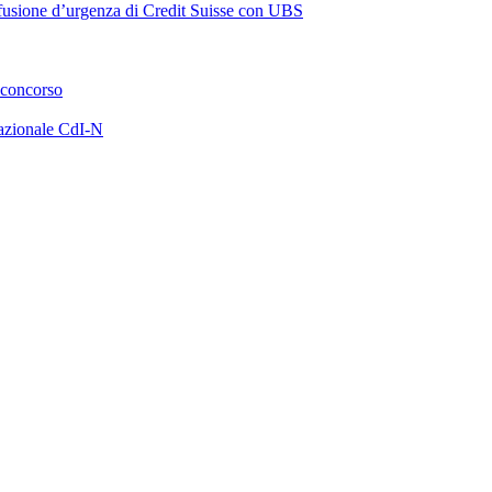
a fusione d’urgenza di Credit Suisse con UBS
 concorso
azionale CdI-N